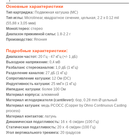
Основные характеристики
Тип картриджа:
Подвижная катушка (MС)
Тип иглы:
Microlinear, квадратное сечение, цельная, 2.2 x 0.12 mil
(55,88 х 3,05 мкм)
Моно/стерео:
стерео
Диапазон прижимной силы:
1.8-2.2 г
Производство:
Япония
Подробные характеристики:
Диапазон частот:
20 Гц - 47 кГц (+/- 1 дБ)
Выходное напряжение:
0,4 мВ
Разбаланс стереоканалов:
1,0 дБ (1 кГц)
Разделение каналов:
27 дБ (1 кГц)
Сопротивление катушки:
12 Ом (DC)
Индуктивность катушки:
25 мкГн (1 кГц)
Импеданс катушки
: более 100 Ом
Материал корпуса:
алюминий
Материал иглодержателя (cantilever):
бор, 0.28 mm Ø цельный
Материал катушек
: медь PCOCC (Copper by Ohno Continuous Casting
process)
Материал контактов:
латунь
Динамическая податливость:
16 х -6 см/дин (100 Гц)
Статическая податливость:
20 х -6 см/дин (100 Гц)
Угол вертикального трекинга:
20 градусов