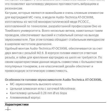
что позволяет кантилеверу уверенно противостоять вибрациям и
резонансам.
Катушки, которые являются важнейшим и очень сложным элементом
для картриджей MC-типа, в модели Audio-Technica AT-OC9XML
изготовлены из чистой монокристаллической меди PCOCC,
изготовленной по технологии, разработанной профессором Оно из
Токийского университета. Всего несколько витков, намотанных таким
проводом, обеспечивают высокий и стабильный сигнал на выходе
звукоснимателя. При этом головка обладает стабильным импедансом
в широком частотном диапазоне.
Удобный монтаж Audio-Technica AT-OC9XML обеспечивается за счет
двух винтов с резьбой M2.6. В корпусе головки имеется ответная
резьба, и гайки для крепления картриджа на шелл не требуются. По
своим характеристикам данная модель совместима с большинством
популярных тонармом, а ее классический дизайн обеспечит и
превосходную эстетическую совместимость.
Особенности головки звукоснимателя Audio-Technica AT-OC9XML
MC-звукосниматель высокого класса
Цельная алмазная игла с заточкой Microlinear.
Кантилевер цельный 0.28 mm Ø из бора
Алюминиевый корпус
Характеристики