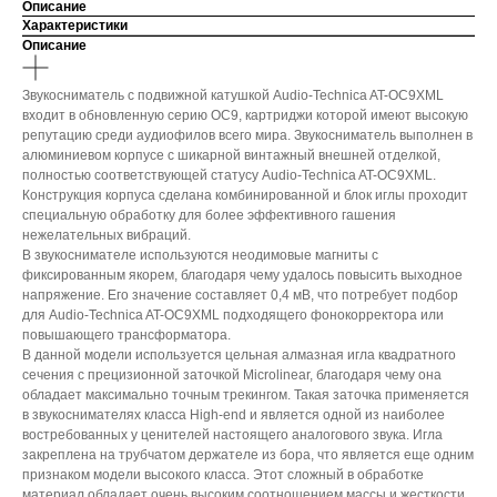
Описание
Характеристики
Описание
Звукосниматель с подвижной катушкой Audio-Technica AT-OC9XML
входит в обновленную серию OC9, картриджи которой имеют высокую
репутацию среди аудиофилов всего мира. Звукосниматель выполнен в
алюминиевом корпусе с шикарной винтажный внешней отделкой,
полностью соответствующей статусу Audio-Technica AT-OC9XML.
Конструкция корпуса сделана комбинированной и блок иглы проходит
специальную обработку для более эффективного гашения
нежелательных вибраций.
В звукоснимателе используются неодимовые магниты с
фиксированным якорем, благодаря чему удалось повысить выходное
напряжение. Его значение составляет 0,4 мВ, что потребует подбор
для Audio-Technica AT-OC9XML подходящего фонокорректора или
повышающего трансформатора.
В данной модели используется цельная алмазная игла квадратного
сечения с прецизионной заточкой Microlinear, благодаря чему она
обладает максимально точным трекингом. Такая заточка применяется
в звукоснимателях класса High-end и является одной из наиболее
востребованных у ценителей настоящего аналогового звука. Игла
закреплена на трубчатом держателе из бора, что является еще одним
признаком модели высокого класса. Этот сложный в обработке
материал обладает очень высоким соотношением массы и жесткости,