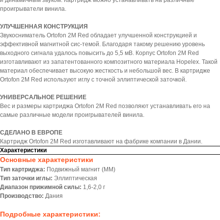
и динамичным звуком. Картридж можно устанавливать на различные
проигрыватели винила.
УЛУЧШЕННАЯ КОНСТРУКЦИЯ
Звукосниматель Ortofon 2M Red обладает улучшенной конструкцией и
эффективной магнитной сис-темой. Благодаря такому решению уровень
выходного сигнала удалось повысить до 5,5 мВ. Корпус Ortofon 2M Red
изготавливают из запатентованного композитного материала Hopelex. Такой
материал обеспечивает высокую жесткость и небольшой вес. В картридже
Ortofon 2M Red используют иглу с точной эллиптической заточкой.
УНИВЕРСАЛЬНОЕ РЕШЕНИЕ
Вес и размеры картриджа Ortofon 2M Red позволяют устанавливать его на
самые различные модели проигрывателей винила.
СДЕЛАНО В ЕВРОПЕ
Картридж Ortofon 2M Red изготавливают на фабрике компании в Дании.
Характеристики
Основные характеристики
Тип картриджа:
Подвижный магнит (MМ)
Тип заточки иглы:
Эллиптическая
Диапазон прижимной силы:
1,6-2,0 г
Производство:
Дания
Подробные характеристики: