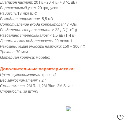
Диапазон частот:
20 Гц - 20 кГц (+ 3 /-1 дБ)
Вертикальный угол:
20 градусов
Радиус:
8/18 мкм (r/R)
Выходное напряжение:
5,5 мВ
Сопротивление входа корректора:
47 кОм
Разделение стереоканалов:
> 22 дБ (1 кГц)
Разбаланс стереоканалов:
< 1,5 дБ (1 кГц)
Динамическая податливость:
20 мкм/мН
Рекомендуемая емкость нагрузки:
150 – 300 пФ
Трекинг:
70 мкм
Материал корпуса:
Hopelex
Дополнительные характеристики:
Цвет звукоснимателя:
красный
Вес звукоснимателя:
7,2 г
Сменная игла:
2M Red, 2M Blue, 2M Silver
Стоимость:
за штуку