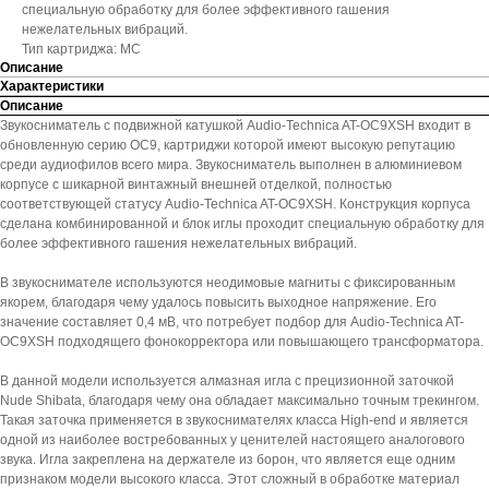
специальную обработку для более эффективного гашения
нежелательных вибраций.
Тип картриджа: МС
Описание
Характеристики
Описание
Звукосниматель с подвижной катушкой Audio-Technica AT-OC9XSH входит в
обновленную серию OC9, картриджи которой имеют высокую репутацию
среди аудиофилов всего мира. Звукосниматель выполнен в алюминиевом
корпусе с шикарной винтажный внешней отделкой, полностью
соответствующей статусу Audio-Technica AT-OC9XSH. Конструкция корпуса
сделана комбинированной и блок иглы проходит специальную обработку для
более эффективного гашения нежелательных вибраций.
В звукоснимателе используются неодимовые магниты с фиксированным
якорем, благодаря чему удалось повысить выходное напряжение. Его
значение составляет 0,4 мВ, что потребует подбор для Audio-Technica AT-
OC9XSH подходящего фонокорректора или повышающего трансформатора.
В данной модели используется алмазная игла с прецизионной заточкой
Nude Shibata, благодаря чему она обладает максимально точным трекингом.
Такая заточка применяется в звукоснимателях класса High-end и является
одной из наиболее востребованных у ценителей настоящего аналогового
звука. Игла закреплена на держателе из борон, что является еще одним
признаком модели высокого класса. Этот сложный в обработке материал