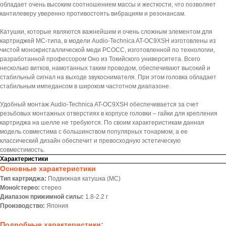
обладает очень высоким соотношением массы и жесткости, что позволяет
кантилеверу уверенно противостоять вибрациям и резонансам.
Катушки, которые являются важнейшим и очень сложным элементом для
картриджей MC-типа, в модели Audio-Technica AT-OC9XSH изготовлены из
чистой монокристаллической меди PCOCC, изготовленной по технологии,
разработанной профессором Оно из Токийского университета. Всего
несколько витков, намотанных таким проводом, обеспечивают высокий и
стабильный сигнал на выходе звукоснимателя. При этом головка обладает
стабильным импедансом в широком частотном диапазоне.
Удобный монтаж Audio-Technica AT-OC9XSH обеспечивается за счет
резьбовых монтажных отверстиях в корпусе головки – гайки для крепления
картриджа на шелле не требуются. По своим характеристикам данная
модель совместима с большинством популярных тонармом, а ее
классический дизайн обеспечит и превосходную эстетическую
совместимость.
Характеристики
Основные характеристики
Тип картриджа:
Подвижная катушка (MС)
Моно/стерео:
стерео
Диапазон прижимной силы:
1.8-2.2 г
Производство:
Япония
Подробные характеристики: