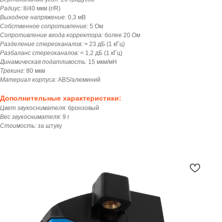
Радиус:
8/40 мкм (r/R)
Выходное напряжение:
0,3 мВ
Собственное сопротивление:
5 Ом
Сопротивление входа корректора:
более 20 Ом
Разделение стереоканалов:
> 23 дБ (1 кГц)
Разбаланс стереоканалов:
< 1,2 дБ (1 кГц)
Динамическая податливость:
15 мкм/мН
Трекинг:
80 мкм
Материал корпуса:
ABS/алюминий
Дополнительные характеристики:
Цвет звукоснимателя:
бронзовый
Вес звукоснимателя:
9 г
Стоимость:
за штуку