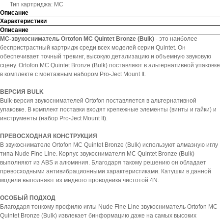
Тип картриджа: МС
Описание
Характеристики
Описание
MC-звукосниматель Ortofon MC Quintet Bronze (Bulk)
- это наиболее
беспристрастный картридж среди всех моделей серии Quintet. Он
обеспечивает точный трекинг, высокую детализацию и объемную звуковую
сцену. Ortofon MC Quintet Bronze (Bulk) поставляют в альтернативной упаковке
в комплекте с монтажным набором Pro-Ject Mount It.
ВЕРСИЯ BULK
Bulk-версия звукоснимателей Ortofon поставляется в альтернативной
упаковке. В комплект поставки входят крепежные элементы (винты и гайки) и
инструменты (набор Pro-Ject Mount It).
ПРЕВОСХОДНАЯ КОНСТРУКЦИЯ
В звукоснимателе Ortofon MC Quintet Bronze (Bulk) используют алмазную иглу
типа Nude Fine Line. Корпус звукоснимателя MC Quintet Bronze (Bulk)
выполняют из ABS и алюминия. Благодаря такому решению он обладает
превосходными антивибрационными характеристиками. Катушки в данной
модели выполняют из медного проводника чистотой 4N.
ОСОБЫЙ ПОДХОД
Благодаря тонкому профилю иглы Nude Fine Line звукосниматель Ortofon MC
Quintet Bronze (Bulk) извлекает бинформацию даже на самых высоких