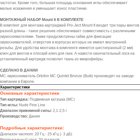
частотах. Кроме того, большая площадь основания иглы обеспечивает
малые искажения и уменьшает износ пластинки.
МОНТАЖНЫЙ НАБОР Mount It В КОМПЛЕКТЕ
В комплект для монтажа картриджей Pro-Ject Mount It входит три пары винтов
разной длины - такое решение обеспечивает совместимость с различными
звукоснимателями. Также предусмотрены гайки для фиксации
звукоснимателей, отверстия в корпусах которых не имеют внутренней
резьбы. Для удобства монтажа в комплекте имеются шестигранный (2 мм)
ключ для винтов и плоский ключ для гаек. А навести окончательный лоск на
установленный картридж позволит ткань из микрофибры.
СДЕЛАНО В ДАНИИ
MC-звукосниматель Ortofon MC Quintet Bronze (Bulk) производят на заводе
компании в Европе.
Характеристики
Основные характеристики
Тип картриджа:
Подвижная катушка (MС)
Тип иглы:
Nude Fine Line
Диапазон прижимной силы:
2,1-2,5 г
Производство:
Дания
Подробные характеристики:
Диапазон частот:
20 Гц - 25 кГц (- 3 дБ)
Вертикальный угол:
20 градусов