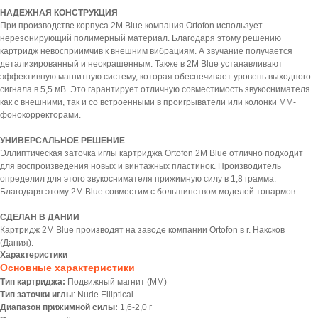
НАДЕЖНАЯ КОНСТРУКЦИЯ
При производстве корпуса 2M Blue компания Ortofon использует
нерезонирующий полимерный материал. Благодаря этому решению
картридж невосприимчив к внешним вибрациям. А звучание получается
детализированный и неокрашенным. Также в 2M Blue устанавливают
эффективную магнитную систему, которая обеспечивает уровень выходного
сигнала в 5,5 мВ. Это гарантирует отличную совместимость звукоснимателя
как с внешними, так и со встроенными в проигрыватели или колонки MM-
фонокорректорами.
УНИВЕРСАЛЬНОЕ РЕШЕНИЕ
Эллиптическая заточка иглы картриджа Ortofon 2M Blue отлично подходит
для воспроизведения новых и винтажных пластинок. Производитель
определил для этого звукоснимателя прижимную силу в 1,8 грамма.
Благодаря этому 2M Blue совместим с большинством моделей тонармов.
СДЕЛАН В ДАНИИ
Картридж 2M Blue производят на заводе компании Ortofon в г. Наксков
(Дания).
Характеристики
Основные характеристики
Тип картриджа:
Подвижный магнит (MМ)
Тип заточки иглы
: Nude Elliptical
Диапазон прижимной силы:
1,6-2,0 г