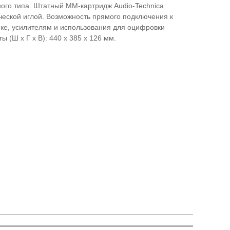
ого типа. Штатный MM-картридж Audio-Technica
ческой иглой. Возможность прямого подключения к
ике, усилителям и использования для оцифровки
ы (Ш x Г x В): 440 x 385 x 126 мм.