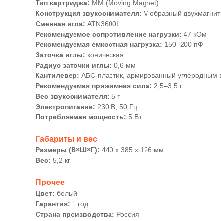
Тип картриджа:
MM (Moving Magnet)
Конструкция звукоснимателя:
V-образный двухмагнит
Сменная игла:
ATN3600L
Рекомендуемое сопротивление нагрузки:
47 кОм
Рекомендуемая емкостная нагрузка:
150–200 пФ
Заточка иглы:
коническая
Радиус заточки иглы:
0,6 мм
Кантилевер:
АБС-пластик, армированный углеродным 
Рекомендуемая прижимная сила:
2,5–3,5 г
Вес звукоснимателя:
5 г
Электропитание:
230 В, 50 Гц
Потребляемая мощность:
5 Вт
Габариты и вес
Размеры (В×Ш×Г):
440 x 385 x 126 мм
Вес:
5,2 кг
Прочее
Цвет:
белый
Гарантия:
1 год
Страна производства:
Россия