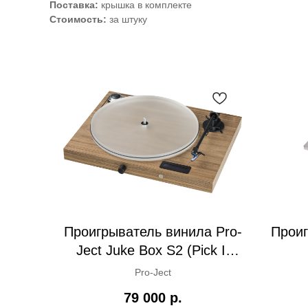
Поставка:
крышка в комплекте
Стоимость:
за штуку
Проигрыватель винила Pro-
Проиг
Ject Juke Box S2 (Pick It
25A)
Pro-Ject
79 000
р.