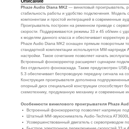
Описание
Phaze Audio Diana MK2
— виниловый проигрыватель, р
стабильность работы и удобство подключения. Модель 
компонентам и простой интеграцией в современные ау
Проигрыватель построен на ременном приводе с серво
скорости. Поддерживаются режимы 33 и 45 об/мин с уд
к моделям данного класса и обеспечивает корректную 
Phaze Audio Diana MK2 оснащен прямым поворотным то
стандартной комплектации используется MM-картридж A
настройки. Такое сочетание позволяет начать эксплуат
Встроенный фонокорректор расширяет сценарии подклю
без отдельного фонокаскада. Также предусмотрен USB-
5.3 обеспечивает беспроводную передачу сигнала на со
Конструкция проигрывателя дополнена подпружиненны
опорный диск специальной конструкции способствует б
схемотехнику, продуманную механику и современные и
Особенности винилового проигрывателя Phaze Aud
Встроенный фонокорректор позволяет напрямую подк
Штатный MM-звукосниматель Audio-Technica AT3600L 
Усовершенствованный двигатель с сервоприводом по
Быстрое электронное переключение скоростей 33 и 