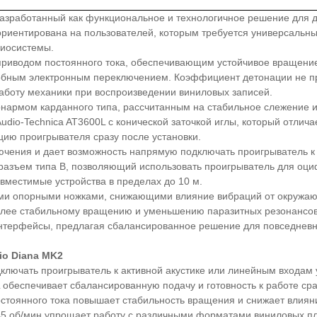
азработанный как функциональное и технологичное решение для 
ориентирована на пользователей, которым требуется универсаль
диосистемы.
приводом постоянного тока, обеспечивающим устойчивое вращени
обным электронным переключением. Коэффициент детонации не пр
работу механики при воспроизведении виниловых записей.
нармом карданного типа, рассчитанным на стабильное слежение и
udio-Technica AT3600L с конической заточкой иглы, который отли
ацию проигрывателя сразу после установки.
чения и дает возможность напрямую подключать проигрыватель к 
разъем типа B, позволяющий использовать проигрыватель для оци
вместимые устройства в пределах до 10 м.
ми опорными ножками, снижающими влияние вибраций от окружаю
олее стабильному вращению и уменьшению паразитных резонансов.
нтерфейсы, предлагая сбалансированное решение для повседневн
io Diana MK2
лючать проигрыватель к активной акустике или линейным входам 
обеспечивает сбалансированную подачу и готовность к работе сра
стоянного тока повышает стабильность вращения и снижает влияни
45 об/мин упрощает работу с различными форматами виниловых пл