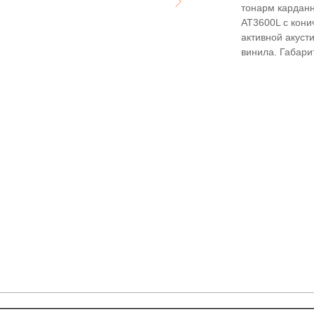
тонарм карданн
AT3600L с кони
активной акуст
винила. Габарит