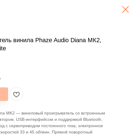
ель винила Phaze Audio Diana МК2,
ite
.
ana MK2 — виниловый проигрыватель со встроенным
тором, USB-интерфейсом и поддержкой Bluetooth,
д с сервоприводом постоянного тока, электронное
коростей 33 и 45 об/мин. Прямой поворотный