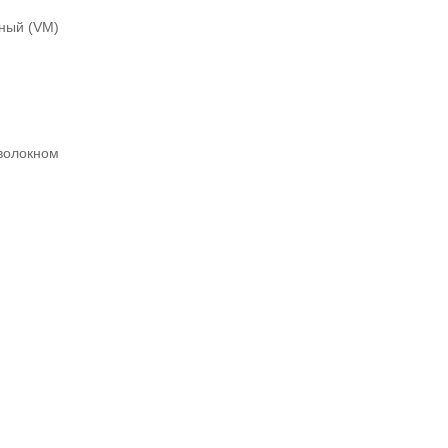
ный (VM)
волокном