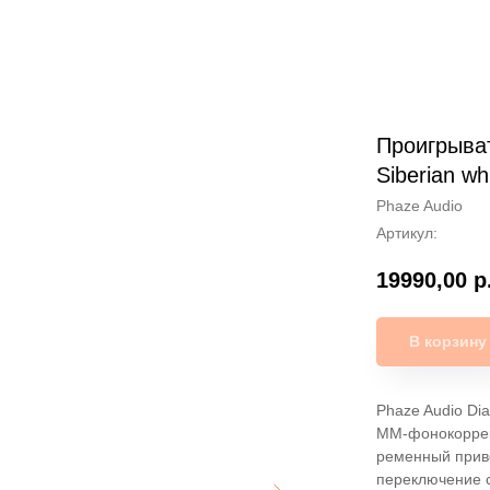
Проигрыват
Siberian wh
Phaze Audio
Артикул:
19990,00
р
В корзину
Phaze Audio Di
MM-фонокоррек
ременный приво
переключение с