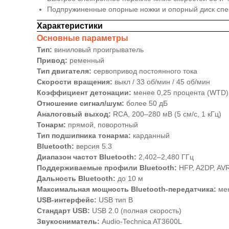
Подпружиненные опорные ножки и опорный диск спец
Характеристики
Основные параметры
Тип:
виниловый проигрыватель
Привод:
ременный
Тип двигателя:
сервопривод постоянного тока
Скорости вращения:
выкл / 33 об/мин / 45 об/мин
Коэффициент детонации:
менее 0,25 процента (WTD)
Отношение сигнал/шум:
более 50 дБ
Аналоговый выход:
RCA, 200–280 мВ (5 см/с, 1 кГц)
Тонарм:
прямой, поворотный
Тип подшипника тонарма:
карданный
Bluetooth:
версия 5.3
Диапазон частот Bluetooth:
2,402–2,480 ГГц
Поддерживаемые профили Bluetooth:
HFP, A2DP, AV
Дальность Bluetooth:
до 10 м
Максимальная мощность Bluetooth-передатчика:
ме
USB-интерфейс:
USB тип B
Стандарт USB:
USB 2.0 (полная скорость)
Звукосниматель:
Audio-Technica AT3600L