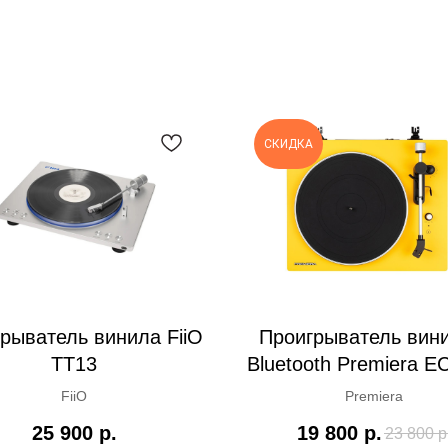
СКИДКА
рыватель винила FiiO
Проигрыватель вини
TT13
Bluetooth Premiera E
yellow
FiiO
Premiera
25 900
р.
19 800
р.
23 800
р