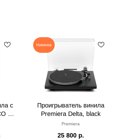
Новинка
ла с
Проигрыватель винила
CO BT,
Premiera Delta, black
Premiera
25 800
р.
.