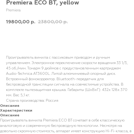
Premiera ECO BT, yellow
Premiera
19800,00
23800,00
р.
р.
В корзину
Проигрыватель винила с пассиковым приводом и ручным
управлением. Электронное переключение скорости вращения 33 1/3,
45 об./мин. Тонарм 9 дюймов с предустановленным картриджем
Audio-Technica AT3600L. Литой алюминиевый опорный диск.
Встроенный фонокорректор. Bluetooth-передатчик для
беспроводной трансляции сигнала на совместимые устройства. В
комплекте пылезащитная крышка. Габариты (ШхВхГ): 432х 128х 370
мм. Вес 5,1 кг.
Страна производства: Россия
Описание
Характеристики
Описание
Проигрыватель винила Premiera ECO BT сочетает в себе классическую
аналоговую и современную беспроводную технологии. Несмотря на
довольно скромную стоимость, аппарат имеет конструкцию Hi-Fi-класса, в