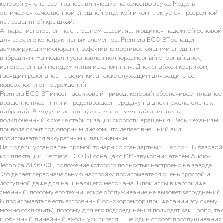
которой учтены все нюансы, влияющие на качество звука. Модель
отличается качественной внешней отделкой и комплектуется прозрачной
пылезащитной крышкой.
Аппарат изготовлен на сплошном шасси, являющимся надежной основой
для всех его конструктивных элементов. Premiera ECO BT оснащен
демпфирующими опорами, эффективно противостоящими внешним
вибрациям. На модели установлен полноразмерный опорный диск,
изготовленный методом литья из алюминия. Диск снабжен ковриком,
гасящим резонансы пластинки, а также служащим для защиты ее
поверхности от повреждений.
Premiera ECO BT имеет пассиковый привод, который обеспечивает плавное
вращение пластинки и предотвращает передачу на диск нежелательных
вибраций. В модели используется малошумящий двигатель,
подключенный к схеме стабилизации скорости вращения. Весь механизм
привода скрыт под опорным диском, что делает внешний вид
проигрывателя аккуратным и лаконичным.
На модели установлен прямой тонарм со стандартным шеллом. В базовой
комплектации Premiera ECO BT оснащают MM-звукоснимателем Audio-
Technica AT3600L, положение которого полностью настроено на заводе.
Это делает первоначальную настройку проигрывателя очень простой и
доступной даже для начинающего меломана. Блок иглы в картридже
сменный, поэтому его техническое обслуживание не вызовет затруднений.
В проигрывателе есть встроенный фонокорректор (при желании эту схему
можно отключить), поэтому для его подсоединения подходят как Phono, так
и обычный линейный входы усилителя. Еще один способ прослушивания