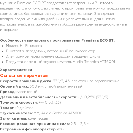
музыки с Premiera ECO BT предоставляет встроенный Bluetooth-
передатчик. С его помощью сигнал с проигрывателя можно передавать на
совместимые беспроводные наушники или колонки. Это сделает
воспроизведение винила удобным и увлекательным для многих
пользователей, а также обеспечит гибкость размещения аудиосистемы в
интерьере.
Особенности винилового проигрывателя Premiera ECO BT:
Модель Hi-Fi-класса
Bluetooth-передатчик, встроенный фонокорректор
Электронное переключение скорости вращения диска
Предустановленный звукосниматель Audio-Technica AT3600L
Характеристики
Основные параметры
Скорости вращения диска:
33 1/3, 45, электронное переключение
Опорный диск:
300 мм, литой алюминиевый
Привод:
пассиковый
Детонация и нестабильность скорости:
+/- 0,25% (33 1/3)
Точность скорости:
+/- 0,5% (33)
Тонарм:
9 дюймов
Звукосниматель:
MM, Audio-Technica AT3600L
Заточка иглы:
коническая
Рекомендованная прижимная сила:
2,5 – 3,5 г
Встроенный фонокорректор:
есть