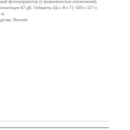
нный фонокорректор (с возможностью отключения).
гнал/шум 67 дБ. Габариты (Ш х В х Г): 420 х 117 х
кг.
дства: Япония