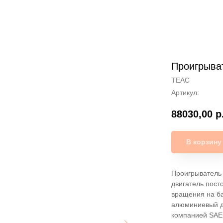
Проигрыва
TEAC
Артикул:
88030,00
р
В корзину
Проигрыватель
двигатель пост
вращения на ба
алюминиевый ди
компанией SAE