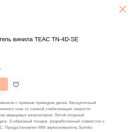
тель винила TEAC TN-4D-SE
.
 винила с прямым приводом диска. Бесщеточный
оянного тока со схемой стабилизации скорости
зе кварцевых резонаторов. Литой опорный
ск. S-образный тонарм, разработанный совместно с
C. Предустановлен MM-звукосниматель Sumiko