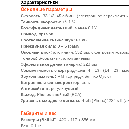
Характеристики
Основные параметры
Скорость:
33 1/3, 45 об/мин (электронное переключени
Точность скорости:
+/- 1 %
Коэффициент детонаций
: менее 0,1%
Привод
: прямой
Соотношение сигнал/шум:
67 дБ
Прижимная сила:
0 – 5 грамм
Опорный диск:
алюминий, 332 мм, с фетровым коврик
Тонарм:
S-образный, алюминиевый
Эффективная длина тонарма:
223 мм
Совместимость с картриджами:
4 – 13 г (14 – 23 г в
Звукосниматель:
MM-картридж Sumiko Oyster
Встроенный фонокорректор
: есть
Антискейтинг:
регулируемый
Выход:
Phono/линейный (RCA)
Уровень выходного сигнала:
4 мВ (Phono)/ 224 мВ (л
Габариты и вес
Размеры (В×Ш×Г):
420 х 117 х 356 мм
Вес:
6.1 кг