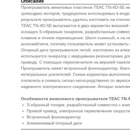
Описание
Проигрыватель виниловых пластинок TEAC TN-4D-SE име
громоздких моторов, традиционно используемых в мод
результате проигрыватель удалось изготовить на плоск
TEAC TN-4D-SE выпускается в двух вариантах внешней
оснащен S-образным тонармом, разработанным совмест
плавное и точное перемещение. Шелл съемный, и на не
антискейтинга, поэтому пользователь может установит
Опорный диск проигрывателя литой, изготовлен из алю
используется генератор с кварцевыми резонаторами дл
привода. С помощью переключателя на верхней панели м
Проигрыватель имеет встроенный фонокорректор, благо
интегральных усилителей. Схема корректора выполнен
отключить и снимать сигнал непосредственно со звуко
надежного электрического соединения. Аппарат компле
Особенности винилового проигрывателя TEAC TN-
S-образный тонарм, разработанный совместно с ко
Прямой привод, электронное переключение скорости
Встроенный фонокорректор
Алюминиевый опорный диск