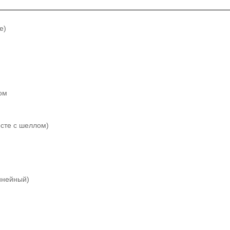
е)
ом
месте с шеллом)
инейный)