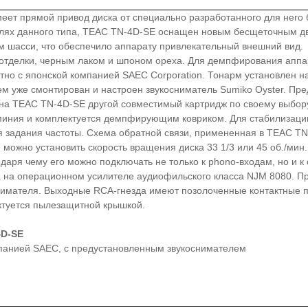
ет прямой привод диска от специально разработанного для него б
елях данного типа, TEAC TN-4D-SE оснащен новым бесщеточным дв
ом шасси, что обеспечило аппарату привлекательный внешний вид.
 отделки, черным лаком и шпоном ореха. Для демпфирования аппа
но с японской компанией SAEC Corporation. Тонарм установлен н
м уже смонтирован и настроен звукосниматель Sumiko Oyster. Пр
ь на TEAC TN-4D-SE другой совместимый картридж по своему выбор
миния и комплектуется демпфирующим ковриком. Для стабилизаци
я задания частоты. Схема обратной связи, примененная в TEAC TN
ожно установить скорость вращения диска 33 1/3 или 45 об./мин.
даря чему его можно подключать не только к phono-входам, но и 
а на операционном усилителе аудиофильского класса NJM 8080. 
снимателя. Выходные RCA-гнезда имеют позолоченные контактные п
ктуется пылезащитной крышкой.
4D-SE
мпанией SAEC, с предустановленным звукоснимателем