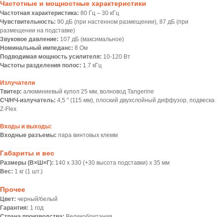
Частотные и мощностные характеристики
Частотная характеристика:
80 Гц – 30 кГц
Чувствительность:
90 дБ (при настенном размещении), 87 дБ (при
размещении на подставке)
Звуковое давление:
107 дБ (максимальное)
Номинальный импеданс:
8 Ом
Подводимая мощность усилителя:
10-120 Вт
Частоты разделения полос:
1.7 кГц
Излучатели
Твитер:
алюминиевый купол 25 мм, волновод Tangerine
СЧ/НЧ-излучатель:
4,5 " (115 мм), плоский двухслойный диффузор, подвеска
Z-Flex
Входы и выходы:
Входные разъемы:
пара винтовых клемм
Габариты и вес
Размеры (В×Ш×Г):
140 x 330 (+30 высота подставки) x 35 мм
Вес:
1 кг (1 шт.)
Прочее
Цвет:
черный/белый
Гарантия:
1 год
Страна производства:
Великобритания