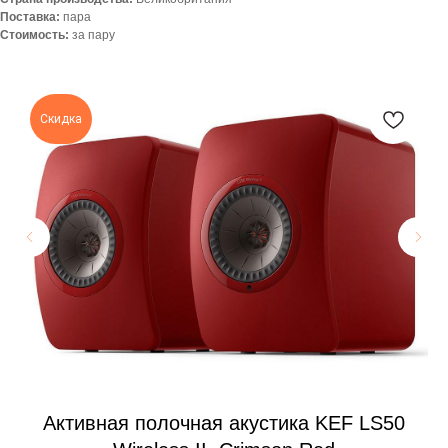
Поставка:
пара
Стоимость:
за пару
Скидка
R-
Активная полочная акустика KEF LS50
Пр