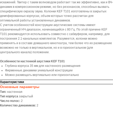
искажений. Твитер с таким волноводом работает так же эффективно, как и ВЧ-
динамик в компрессионном режиме, но без резонансов, способных вызвать
специфическую окраску звука. Колонки KEF T101 изготовлены в закрытых
демпфированных корпусах, объем которых точно рассчитан для
оптимальной работы установленных динамиков.
С учетом особенностей конструкции акустические системы имеют
ограниченный НЧ-диапазон, начинающийся с 80 Гц. По этой причине KEF
T101 рекомендуется использовать совместно с сабвуфером, например, для
построения 2.1-канальных комплектов. Разумеется, колонки можно
применять и в составе домашнего кинотеатра, тем более что их размещение
возможно не только в вертикальном, но и в горизонтальном (для
центрального канала) положении.
Особенности настенной акустики KEF T101
Глубина корпуса 35 мм для настенного размещения
Фирменные динамики уникальной конструкции
Можно размещать вертикально или горизонтально
Характеристики
Основные параметры
Тип:
настенная
Тип корпуса
закрытый
Число полос:
2
Количество динамиков:
2