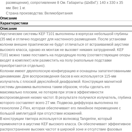
размещении), сопротивление 8 Ом. Габариты (ШхВхГ): 140 x 330 x 35
мм. Вес 1 кг.
Страна производства: Великобритания
Описание
Характеристики
Описание
Акустические системы KEF T101 выполнены в корпусах небольшой глубины
(35 мм) и отлично подходят для настенного размещения. После установки
колонки внешне практически не будут отличаться от встраиваемой акустики
высокого класса, однако их монтаж не вызовет никаких затруднений. KEF
T101 можно также поставить на подходящую полку (соответствующие опоры
входят в комплект) или разместить на полу (напольные подставки
приобретаются отдельно).
Колонки имеют двухполосную конфигурацию и оснащены запатентованными
динамиками. Для воспроизведения басов в них используется 115-мм
излучатель с плоской двухслойной диафрагмой. Конструкция магнитной
системы динамика выполнена таким образом, чтобы сделать его
максимально плоским, не потеряв при этом в эффективности
воспроизведения низких частот. В результате получился излучатель, глубина
которого составляет всего 27 мм. Подвеска диффузора выполнена по
технологии Z-Flex, которая обеспечивает его линейное перемещение с
большой амплитудой при отсутствии искажений.
В конструкции твитера используется волновод Tangerine, который
применяется в акустике KEF высокого класса. Он обеспечивает эффективное
распространение высоких частот в широкой зоне и отсутствие фазовых