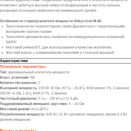
сложной аудиосистемы. Разделение предусилителя и усилителя мощности
позволяет добиться высокой гибкости конфигурации и чистоты сигнала,
раскрывая потенциал компонентов премиального уровня.
Особенности стереоусилителя мощности Onkyo Icon M-80
Трехступенчатая транзисторная схема Дарлингтона с параллельными
выходными транзисторами
Технология динамического снижения интермодуляционных искажений
DIDRC
Мостовой режим BTL для использования в качестве моноблока
Жесткий корпус с алюминиевыми панелями и стальной крышкой
Характеристики
Основные параметры
Тип:
двухканальный усилитель мощности
Класс усиления:
AB
Количество каналов:
2
Выходная мощность:
150 Вт (8 Ом, 20 Гц – 20 кГц, КНИ менее 1%, 2 канала);
200 Вт (4 Ом, 1 кГц, КНИ 0,7%, 2 канала)
Частотный диапазон:
5 Гц – 100 кГц (+1/-3 дБ)
Поддерживаемый импеданс акустики:
4 – 16 Ом
Мостовой режим:
есть (BTL)
Потребляемая мощность:
445 Вт; 51 Вт (активное ожидание); менее 0,3 Вт
(режим ожидания)
Входы и выходы: