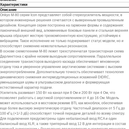
Характеристики
Описание
Onkyo M-80 серии Icon представляет собой стереоусилитель мощности, в
котором инженерные решения сочетаются с выверенным промышленным
дизайном. Концепция серии построена на гармонии формы и содержания:
лаконичный внешний вид, алюминиевые боковые панели и стальная верхняя
крышка образуют жесткую трехкомпонентную конструкцию, устойчивую к
вибрациям. Такое исполнение не только подчеркивает статус модели, но и
способствует снижению нежелательных резонансов.
В основе схемотехники M-80 лежит трехступенчатая транзисторная схема
Дарлингтона с крайне низким выходным сопротивлением. Параллельное
соединение транзисторов выходного каскада обеспечивает мгновенную
отдачу тока и уверенное управление акустическими системами с высоким
энергопотреблением. Дополнительную точность обеспечивает технология
динамического снижения интермодуляционных искажений DIDRC,
уменьшающая шумы в ультравысоком диапазоне и формирующая
естественный характер подачи.
Усилитель развивает 150 Вт на канал при 8 Ом и 200 Вт при 4 Ом, что
позволяет работать с акустикой сопротивлением от 4 до 16 Ом. Модель
может использоваться в мостовом режиме BTL как моноблок, обеспечивая
еще более высокую энергетическую отдачу. Частотный диапазон от 5 Гц до
100 кГц (+1/-3 дБ) способствует точной передаче деталей по всему спектру.
Для подключения предусмотрены один небалансный вход RCA и один
балансный вход XLR, а также триггерный вход 12 В для интеграции в состав