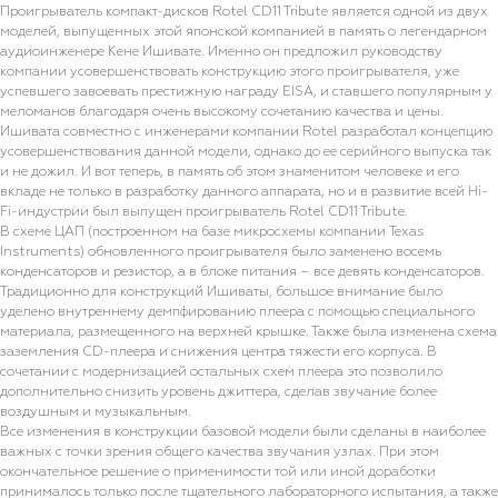
Проигрыватель компакт-дисков Rotel CD11 Tribute является одной из двух
моделей, выпущенных этой японской компанией в память о легендарном
аудиоинженере Кене Ишивате. Именно он предложил руководству
компании усовершенствовать конструкцию этого проигрывателя, уже
успевшего завоевать престижную награду EISA, и ставшего популярным у
меломанов благодаря очень высокому сочетанию качества и цены.
Ишивата совместно с инженерами компании Rotel разработал концепцию
усовершенствования данной модели, однако до ее серийного выпуска так
и не дожил. И вот теперь, в память об этом знаменитом человеке и его
вкладе не только в разработку данного аппарата, но и в развитие всей Hi-
Fi-индустрии был выпущен проигрыватель Rotel CD11 Tribute.
В схеме ЦАП (построенном на базе микросхемы компании Texas
Instruments) обновленного проигрывателя было заменено восемь
конденсаторов и резистор, а в блоке питания – все девять конденсаторов.
Традиционно для конструкций Ишиваты, большое внимание было
уделено внутреннему демпфированию плеера с помощью специального
материала, размещенного на верхней крышке. Также была изменена схема
заземления CD-плеера и снижения центра тяжести его корпуса. В
сочетании с модернизацией остальных схем плеера это позволило
дополнительно снизить уровень джиттера, сделав звучание более
воздушным и музыкальным.
Все изменения в конструкции базовой модели были сделаны в наиболее
важных с точки зрения общего качества звучания узлах. При этом
окончательное решение о применимости той или иной доработки
принималось только после тщательного лабораторного испытания, а также