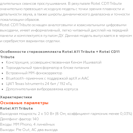
длительных сеансов прослушивания. В результате Rotel CD11 Tribute
значительно превзошел исходную модель с точки зрения плавности и
детальности звука, а также широты динамического диапазона и точности
локализации образов.
Rotel CD11 Tribute оснащен аналоговыми и коаксиальными цифровыми
выходами, имеет информативный, легко читаемый дисплей на передней
панели и комплектуется пультом ДУ. Данная модель выпускается в черном
и серебристом вариантах отделки.
Особенности стереокомплекта Rotel A11 Tribute + Rotel CD11
Tribute
Конструкция, усовершенствованная Кеном Ишиватой
Тороидальный трансформатор в блоке питания
Встроенный ММ-фонокорректор
Bluetooth-приемник с поддержкой aptX и AAC
ЦАП Texas Istruments 24 бит / 192 кГц
Дополнительная виброразвязка корпуса
Характеристики
Основные параметры
Rotel A11 Tribute
Выходная мощность: 2 х 50 Вт (8 Ом, коэффициент гармоник менее 0,03%)
Демпфинг-фактор: 140
Входы: MM Phono, 4 линейных
Выходы: Pre Out, АС два выхода