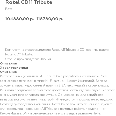
Rotel CD11 Tribute
Rotel
104880,00
118780,00
р.
р.
В корзину
Комплект из стереоусилителя Rotel A11 Tribute и CD-проигрывателя
Rotel CD11 Tribute.
Страна производства: Япония
Описание
Характеристики
Описание
Интегральный усилитель A11 Tribute был разработан компанией Rotel
совместно с легендой в мире Hi-Fi-аудио – Кеном Ишиватой. Взяв за
основу аппарат, удостоенный премии EISA как лучший в своем классе,
Ишивата предложил вариант его доработки, чтобы сделать звучание этого
очень удачного аппарата еще лучше. Однако до начала серийного
выпуска этого усилителя маэстро Hi-Fi-индустрии, к сожалению не дожил.
Поэтому руководством компании Rotel было принято решение выпустить
эту модель под названием A11 Tribute в память о работе, проделанной
Кеном Ишиватой и в ознаменование его вклада в развитие Hi-Fi.