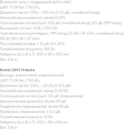
Bluetooth: есть, с поддержкой aptX и AAC
ЦАП: TI 24 бит / 192 кГц
Диапазон частот: 10Гц – 100 кГц (± 0,1 дБ, линейный вход)
Нелинейные искажения: менее 0,03%
Соотношение сигнал/шум: 100 дБ (линейный вход), 85 дБ (ММ-вход)
Выходной сигнал: 1,9 В / 100 Ом
Чувствительность/импеданс: ММ-вход 2,3 мВ / 47 кОм, линейный вход
(RCA) 180 мВ / 47 кОм
Регулировка тембра: ± 10 дБ (НЧ, ВЧ)
Потребляемая мощность: 160 Вт
Габариты (Ш х В х Г): 430 х 93 х 345 мм
Вес: 6,8 кг
Rotel CD11 Tribute
Выходы: аналоговый, коаксиальный
ЦАП: TI 24 бит / 192 кГц
Диапазон частот: 20Гц – 20 кГц (± 0,5 дБ)
Нелинейные искажения: менее 0,009%
Соотношение сигнал/шум: 125 дБ (взвешенное)
Динамический диапазон: более 99 дБ
Разделение стереоканалов: более 115 дБ
Разбаланс стереоканалов: ± 0,5 дБ
Потребляемая мощность: 15 Вт
Габариты (Ш х В х Г): 430 х 98 х 314 мм
Вес: 5,8 кг