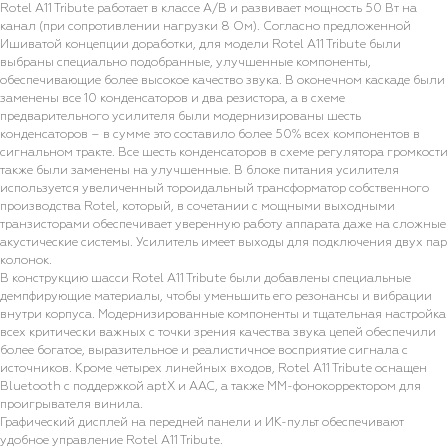
Rotel A11 Tribute работает в классе A/B и развивает мощность 50 Вт на
канал (при сопротивлении нагрузки 8 Ом). Согласно предложенной
Ишиватой концепции доработки, для модели Rotel A11 Tribute были
выбраны специально подобранные, улучшенные компоненты,
обеспечивающие более высокое качество звука. В оконечном каскаде были
заменены все 10 конденсаторов и два резистора, а в схеме
предварительного усилителя были модернизированы шесть
конденсаторов – в сумме это составило более 50% всех компонентов в
сигнальном тракте. Все шесть конденсаторов в схеме регулятора громкости
также были заменены на улучшенные. В блоке питания усилителя
используется увеличенный тороидальный трансформатор собственного
производства Rotel, который, в сочетании с мощными выходными
транзисторами обеспечивает уверенную работу аппарата даже на сложные
акустические системы. Усилитель имеет выходы для подключения двух пар
колонок.
В конструкцию шасси Rotel A11 Tribute были добавлены специальные
демпфирующие материалы, чтобы уменьшить его резонансы и вибрации
внутри корпуса. Модернизированные компоненты и тщательная настройка
всех критически важных с точки зрения качества звука цепей обеспечили
более богатое, выразительное и реалистичное восприятие сигнала с
источников. Кроме четырех линейных входов, Rotel A11 Tribute оснащен
Bluetooth с поддержкой aptX и AAC, а также MM-фонокорректором для
проигрывателя винила.
Графический дисплей на передней панели и ИК-пульт обеспечивают
удобное управление Rotel A11 Tribute.