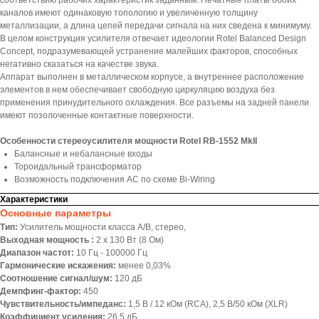
соответствию рабочих характеристик заданным. Печатные платы обоих
каналов имеют одинаковую топологию и увеличенную толщину
металлизации, а длина цепей передачи сигнала на них сведена к минимуму.
В целом конструкция усилителя отвечает идеологии Rotel Balanced Design
Concept, подразумевающей устранение малейших факторов, способных
негативно сказаться на качестве звука.
Аппарат выполнен в металлическом корпусе, а внутреннее расположение
элементов в нем обеспечивает свободную циркуляцию воздуха без
применения принудительного охлаждения. Все разъемы на задней панели
имеют позолоченные контактные поверхности.
Особенности стереоусилителя мощности Rotel RB-1552 MkII
Балансные и небалансные входы
Тороидальный трансформатор
Возможность подключения АС по схеме Bi-Wiring
Характеристики
Основные параметры
Тип:
Усилитель мощности класса А/В, стерео,
Выходная мощность :
2 х 130 Вт (8 Ом)
Диапазон частот:
10 Гц - 100000 Гц
Гармонические искажения:
менее 0,03%
Соотношение сигнал/шум:
120 дБ
Демпфинг-фактор:
450
Чувствительность/импеданс:
1,5 В / 12 кОм (RCA), 2,5 В/50 кОм (XLR)
Коэффициент усиления:
26,5 дБ