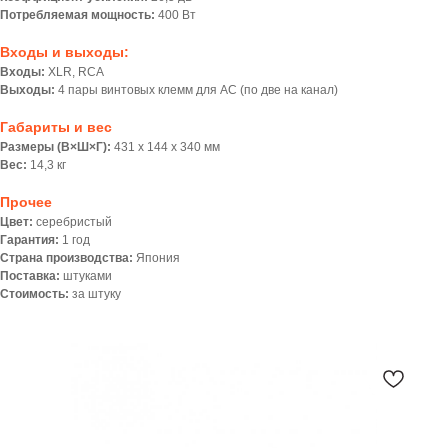
Потребляемая мощность:
400 Вт
Входы и выходы:
Входы:
XLR, RCA
Выходы:
4 пары винтовых клемм для АС (по две на канал)
Габариты и вес
Размеры (В×Ш×Г):
431 x 144 x 340 мм
Вес:
14,3 кг
Прочее
Цвет:
серебристый
Гарантия:
1 год
Страна производства:
Япония
Поставка:
штуками
Стоимость:
за штуку