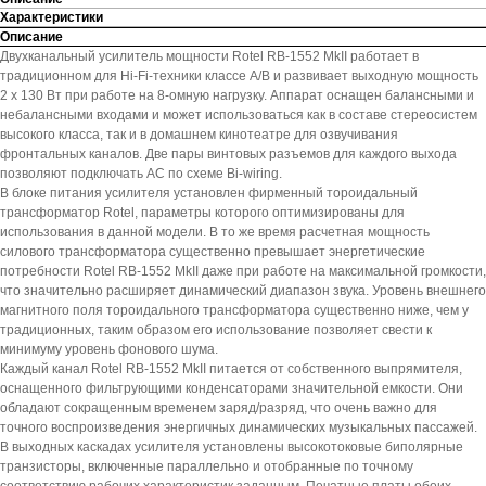
Характеристики
Описание
Двухканальный усилитель мощности Rotel RB-1552 MkII работает в
традиционном для Hi-Fi-техники классе A/B и развивает выходную мощность
2 х 130 Вт при работе на 8-омную нагрузку. Аппарат оснащен балансными и
небалансными входами и может использоваться как в составе стереосистем
высокого класса, так и в домашнем кинотеатре для озвучивания
фронтальных каналов. Две пары винтовых разъемов для каждого выхода
позволяют подключать АС по схеме Bi-wiring.
В блоке питания усилителя установлен фирменный тороидальный
трансформатор Rotel, параметры которого оптимизированы для
использования в данной модели. В то же время расчетная мощность
силового трансформатора существенно превышает энергетические
потребности Rotel RB-1552 MkII даже при работе на максимальной громкости,
что значительно расширяет динамический диапазон звука. Уровень внешнего
магнитного поля тороидального трансформатора существенно ниже, чем у
традиционных, таким образом его использование позволяет свести к
минимуму уровень фонового шума.
Каждый канал Rotel RB-1552 MkII питается от собственного выпрямителя,
оснащенного фильтрующими конденсаторами значительной емкости. Они
обладают сокращенным временем заряд/разряд, что очень важно для
точного воспроизведения энергичных динамических музыкальных пассажей.
В выходных каскадах усилителя установлены высокотоковые биполярные
транзисторы, включенные параллельно и отобранные по точному