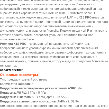
телевизора. Имеются и четыре аналоговых выхода – один для записи, два
регулируемых для подключения усилителя мощности (балансный и
небалансный) и один моно (для активного сабвуфера). Цифровой сигнал
обрабатывает хорошо известный ЦАП на чипе ES9018K2M Sabre. К
усилителю можно подключить дополнительный ЦАП – у X1S PRO имеется
коаксиальный цифровой выход. Триггерный Выход IR (коды управления) дает
возможность дистанционно управлять включением/выключением и
функциями усилителя мощности Premeira. Подключиться к Wi-Fi и настроить
сетевой проигрыватель позволяет удобное и понятное мобильное
приложение Audio System.
Premiera X1S PRO
- современный предварительный усилитель
профессионального уровня с чрезвычайно широким дополнительным
набором функций, с новейшими аналоговыми и цифровыми технологиями, с
обновлением ПО, с возможностями универсального использования, с
отличным звуком и, главное, с ценой, которую вряд ли предложат ближайшие
конкуренты.
Характеристики
Основные параметры
Тип:
предварительный усилитель
Количество каналов:
2
Поддерживаются синхронный режим и режим ASRC:
Да
Поддержка Wi-Fi:
2.4 ГГц и 5 ГГц
Поддержка Bluetooth:
5.0 ( aptX, aptX HD и AAC )
Поддержка стриминговых протоколов:
AirPlay 2, DLNA
Поддержка стороннего Программного обеспечения (ПО), и сервисов, включая