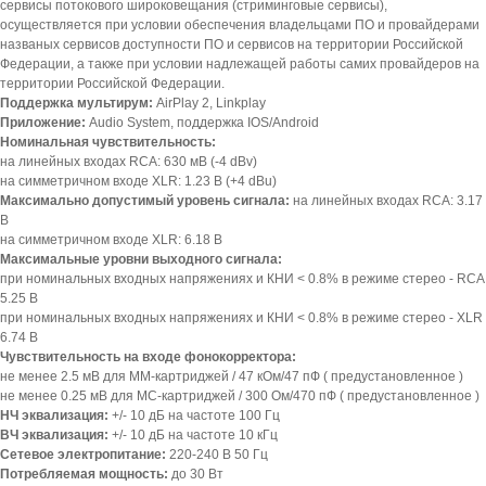
сервисы потокового широковещания (стриминговые сервисы),
осуществляется при условии обеспечения владельцами ПО и провайдерами
названых сервисов доступности ПО и сервисов на территории Российской
Федерации, а также при условии надлежащей работы самих провайдеров на
территории Российской Федерации.
Поддержка мультирум:
AirPlay 2, Linkplay
Приложение:
Audio System, поддержка IOS/Android
Номинальная чувствительность:
на линейных входах RCA: 630 мВ (-4 dBv)
на симметричном входе XLR: 1.23 В (+4 dBu)
Максимально допустимый уровень сигнала:
на линейных входах RCA: 3.17
В
на симметричном входе XLR: 6.18 В
Максимальные уровни выходного сигнала:
при номинальных входных напряжениях и КНИ < 0.8% в режиме стерео - RCA
5.25 В
при номинальных входных напряжениях и КНИ < 0.8% в режиме стерео - XLR
6.74 В
Чувствительность на входе фонокорректора:
не менее 2.5 мВ для MM-картриджей / 47 кОм/47 пФ ( предустановленное )
не менее 0.25 мВ для MC-картриджей / 300 Ом/470 пФ ( предустановленное )
НЧ эквализация:
+/- 10 дБ на частоте 100 Гц
ВЧ эквализация:
+/- 10 дБ на частоте 10 кГц
Сетевое электропитание:
220-240 В 50 Гц
Потребляемая мощность:
до 30 Вт