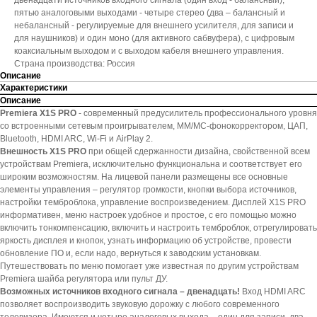
двенадцати источников входного сигнала (один вход - балансный),
пятью аналоговыми выходами - четыре стерео (два – балансный и
небалансный - регулируемые для внешнего усилителя, для записи и
для наушников) и один моно (для активного сабвуфера), с цифровым
коаксиальным выходом и с выходом кабеля внешнего управления.
Страна производства: Россия
Описание
Характеристики
Описание
Premiera X1S PRO
- современный предусилитель профессионального уровня
со встроенными сетевым проигрывателем, MM/MC-фонокорректором, ЦАП,
Bluetooth, HDMI ARC, Wi-Fi и AirPlay 2.
Внешность X1S PRO
при общей сдержанности дизайна, свойственной всем
устройствам Premiera, исключительно функциональна и соответствует его
широким возможностям. На лицевой панели размещены все основные
элементы управления – регулятор громкости, кнопки выбора источников,
настройки темброблока, управление воспроизведением. Дисплей X1S PRO
информативен, меню настроек удобное и простое, с его помощью можно
включить тонкомпенсацию, включить и настроить темброблок, отрегулировать
яркость дисплея и кнопок, узнать информацию об устройстве, провести
обновление ПО и, если надо, вернуться к заводским установкам.
Путешествовать по меню помогает уже известная по другим устройствам
Premiera шайба регулятора или пульт ДУ.
Возможных источников входного сигнала – двенадцать!
Вход HDMI ARC
позволяет воспроизводить звуковую дорожку с любого современного