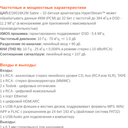
Частотные и мощностные характеристики
ЦАП:
ES9018K2M Sabre – 32-битная архитектура HyperStream™ может
обрабатывать данныe ИКМ (PCM) до 32 бит с частотой до 384 кГц и DSD -
11.2 МГц* (в монорежиме для приложений с максимальной
производительностью)
XMOS прошивка:
гарантированно поддерживает DSD - 5.6 МГц
Частотный диапазон:
10 Гц - 70 кГц, +/- 1.0 дБ
Разделение по каналам:
линейный вход > 90 дБ
КНИ (THD N):
10 Гц - 25 кГц < 0,008% в режиме стерео (-10 dBv/RCA)
Соотношение сигнал/шум:
линейный вход > 107 дБ
Входы и выходы:
Входы:
3 х RCA - аналоговые стерео линейного уровня CD, Aux (RCA или XLR), TAPE
1 х RCA - стерео фонокорректора (MM/MC)
2 x Toslink - цифровые оптические
1 х RCA - цифровой коаксиальный
1 х порт Ethernet
1 х цифровой HDMI ARC
1 х USB-A для флешек и жестких дисков, поддерживает форматы MP3, WAV,
AIFF и FLAC с разрешением до 24 бит 192 кГц (файловая система FAT32)
1 х USB Audio для подключения к компьютеру
Выходы:
1 х 6.3 мм стереовыход для наушников