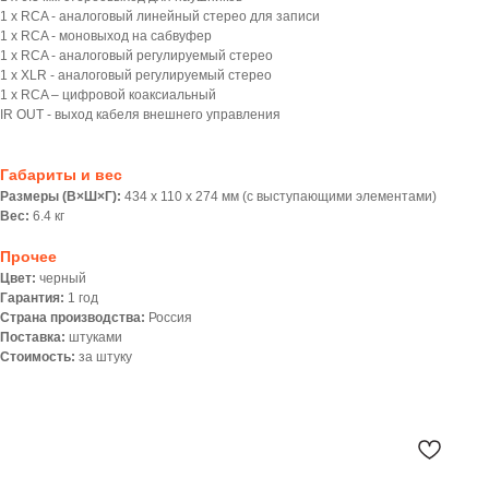
1 х RCA - аналоговый линейный стерео для записи
1 х RCA - моновыход на сабвуфер
1 x RCA - аналоговый регулируемый стерео
1 x XLR - аналоговый регулируемый стерео
1 х RCA – цифровой коаксиальный
IR OUT - выход кабеля внешнего управления
Габариты и вес
Размеры (В×Ш×Г):
434 х 110 x 274 мм (с выступающими элементами)
Вес:
6.4 кг
Прочее
Цвет:
черный
Гарантия:
1 год
Страна производства:
Россия
Поставка:
штуками
Стоимость:
за штуку