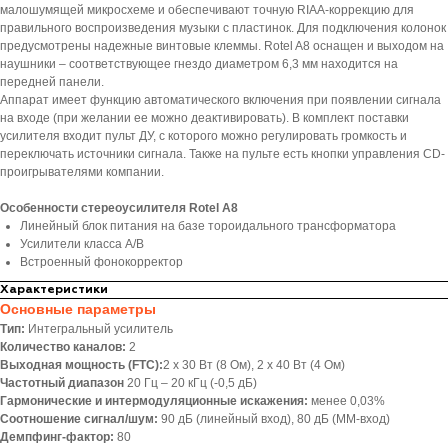
малошумящей микросхеме и обеспечивают точную RIAA-коррекцию для
правильного воспроизведения музыки с пластинок. Для подключения колонок
предусмотрены надежные винтовые клеммы. Rotel A8 оснащен и выходом на
наушники – соответствующее гнездо диаметром 6,3 мм находится на
передней панели.
Аппарат имеет функцию автоматического включения при появлении сигнала
на входе (при желании ее можно деактивировать). В комплект поставки
усилителя входит пульт ДУ, с которого можно регулировать громкость и
переключать источники сигнала. Также на пульте есть кнопки управления CD-
проигрывателями компании.
Особенности стереоусилителя Rotel A8
Линейный блок питания на базе тороидального трансформатора
Усилители класса A/B
Встроенный фонокорректор
Характеристики
Основные параметры
Тип:
Интегральный усилитель
Количество каналов:
2
Выходная мощность (FTC):
2 х 30 Вт (8 Ом), 2 х 40 Вт (4 Ом)
Частотный диапазон
20 Гц – 20 кГц (-0,5 дБ)
Гармонические и интермодуляционные искажения:
менее 0,03%
Соотношение сигнал/шум:
90 дБ (линейный вход), 80 дБ (ММ-вход)
Демпфинг-фактор:
80