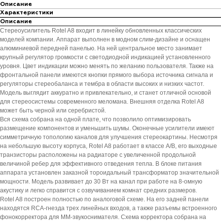
Описание
Характеристики
Описание
Стереоусилитель Rotel A8 входит в линейку обновленных классических
моделей компании. Аппарат выполнен в модном слим-дизайне и оснащен
алюминиевой передней панелью. На ней центральное место занимает
крупный регулятор громкости с светодиодной индикацией установленного
уровня. Цвет индикации можно менять по желанию пользователя. Также на
фронтальной панели имеются кнопки прямого выбора источника сигнала и
регуляторы стереобаланса и тембра в области высоких и низких частот.
Модель выглядит аккуратно и привлекательно, и станет отличной основой
для стереосистемы современного меломана. Внешняя отделка Rotel A8
может быть черной или серебристой.
Вся схема собрана на одной плате, что позволило оптимизировать
размещение компонентов и уменьшить шумы. Оконечные усилители имеют
симметричную топологию каналов для улучшения стереокартины. Несмотря
на небольшую высоту корпуса, Rotel A8 работает в классе A/B, его выходные
транзисторы расположены на радиаторе с увеличенной продольной
величиной ребер для эффективного отведения тепла. В блоке питания
аппарата установлен заказной тороидальный трансформатор значительной
мощности. Модель развивает до 30 Вт на канал при работе на 8-омную
акустику и легко справится с озвучиванием комнат средних размеров.
Rotel A8 построен полностью по аналоговой схеме. На его задней панели
находятся RCA-гнезда трех линейных входов, а также разъемы встроенного
фонокорректора для MM-звукоснимателя. Схема корректора собрана на