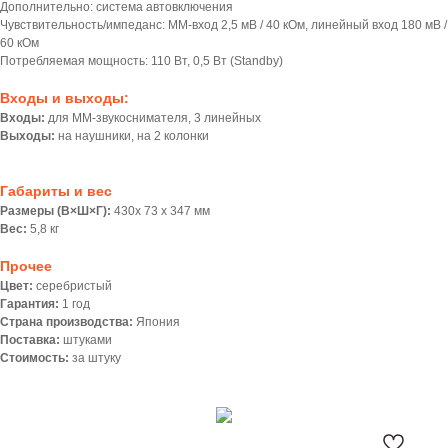
Дополнительно: система автовключения
Чувствительность/импеданс: ММ-вход 2,5 мВ / 40 кОм, линейный вход 180 мВ /
60 кОм
Потребляемая мощность: 110 Вт, 0,5 Вт (Standby)
Входы и выходы:
Входы:
для MM-звукоснимателя, 3 линейных
Выходы:
на наушники, на 2 колонки
Габариты и вес
Размеры (В×Ш×Г):
430х 73 х 347 мм
Вес:
5,8 кг
Прочее
Цвет:
серебристый
Гарантия:
1 год
Страна производства:
Япония
Поставка:
штуками
Стоимость:
за штуку