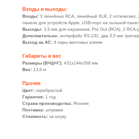
Входы и выходы:
Входы:
3 линейных RCA, линейный XLR, 2 оптических, 
панели для устройств Apple, USB-порт на тыльной пане
Выходы:
3,5 мм для наушников, Pre Out (RCA), 2 RCA
Дополнительно:
интерфейс RS-232, два 3,5 мм тригге
Выход на АС:
4 пары винтовых клемм
Габариты и вес
Размеры (В×Ш×Г):
431x144x358 мм
Вес:
13,6 кг
Прочее
Цвет:
серебристый
Гарантия:
1 год
Страна производства:
Япония
Поставка:
штуками
Стоимость:
за штуку