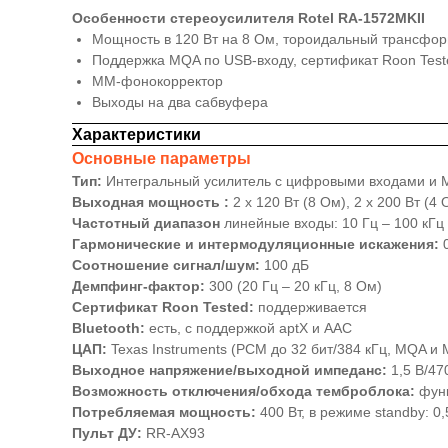
Особенности стереоусилителя Rotel RA-1572MKII
Мощность в 120 Вт на 8 Ом, тороидальный трансфор
Поддержка MQA по USB-входу, сертификат Roon Test
MM-фонокорректор
Выходы на два сабвуфера
Характеристики
Основные параметры
Тип:
Интегральный усилитель с цифровыми входами и
Выходная мощность :
2 х 120 Вт (8 Ом), 2 х 200 Вт (4 
Частотный диапазон
линейные входы: 10 Гц – 100 кГц 
Гармонические и интермодуляционные искажения:
Соотношение сигнал/шум:
100 дБ
Демпфинг-фактор:
300 (20 Гц – 20 кГц, 8 Ом)
Сертификат Roon Tested:
поддерживается
Bluetooth:
есть, с поддержкой aptX и AAC
ЦАП:
Texas Instruments (PCM до 32 бит/384 кГц, MQA и 
Выходное напряжение/выходной импеданс:
1,5 В/47
Возможность отключения/обхода темброблока:
функ
Потребляемая мощность:
400 Вт, в режиме standby: 0,
Пульт ДУ:
RR-AX93