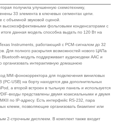
оторая получила улучшенную схемотехнику,
енены 33 элемента в ключевых сегментах цепи.
е с объемной звуковой сценой.
ьмя высокоэффективными фольговыми конденсаторами с
итоге данная модель способна выдать по 120 Вт на
Texas Instruments, работающий с PCM-сигналом до 32
сов. Для полного раскрытия возможностей нового ЦАПа
 Bluetooth-модуль поддерживает аудиокодеки AAC и
но организовать интерактивную домашнюю
 вход MM-фонокорректора для подключения виниловых
B (PC-USB) на борту находятся два дополнительных
Pod, а второй встроен в тыльную панель и используется
/PDIF-входы представлены двумя коаксиальными и двумя
MKII по IP-адресу. Есть интерфейс RS-232, пара
овых клемм, позволяющие организовать биампинг или
ым 2-строчным дисплеем. В комплект также входит