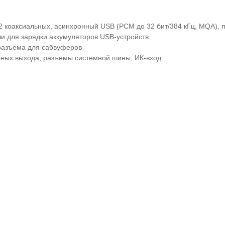
2 коаксиальных, асинхронный USB (PCM до 32 бит/384 кГц, MQA), п
ли для зарядки аккумуляторов USB-устройств
-разъема для сабвуферов
рных выхода, разъемы системной шины, ИК-вход