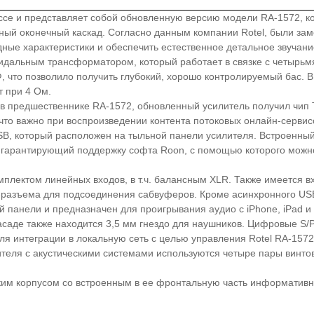
ассе и представляет собой обновленную версию модели RA-1572, к
ый оконечный каскад. Согласно данным компании Rotel, были зам
ные характеристики и обеспечить естественное детальное звучани
оидальным трансформатором, который работает в связке с четыр
что позволило получить глубокий, хорошо контролируемый бас. В 
т при 4 Ом.
в предшественнике RA-1572, обновленный усилитель получил чип 
 что важно при воспроизведении контента потоковых онлайн-серви
, который расположен на тыльной панели усилителя. Встроенный
d, гарантирующий поддержку софта Roon, с помощью которого мож
мплектом линейных входов, в т.ч. балансным XLR. Также имеется
A-разъема для подсоединения сабвуферов. Кроме асинхронного US
 панели и предназначен для проигрывания аудио с iPhone, iPad и i
фасаде также находится 3,5 мм гнездо для наушников. Цифровые S
ля интеграции в локальную сеть с целью управления Rotel RA-1572
лителя с акустическими системами используются четыре пары винт
им корпусом со встроенным в ее фронтальную часть информативн