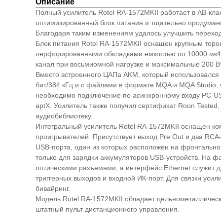
Описание
Полный усилитель Rotel RA-1572MKII работает в AB-кл
оптимизированный блок питания и тщательно продуманн
Благодаря таким изменениям удалось улучшить переход
Блок питания Rotel RA-1572MKII оснащен крупным тор
перфорированными обкладками емкостью по 10000 мкФ, 
канал при восьмиомной нагрузке и максимальные 200 В
Вместо встроенного ЦАПа AKM, который использовался 
бит/384 кГц и с файлами в формате MQA и MQA Studio,
необходимо подключение по асинхронному входу PC-USB
aptX. Усилитель также получил сертификат Roon Teste
аудиобиблиотеку.
Интегральный усилитель Rotel RA-1572MKII оснащен ко
проигрывателей. Присутствует выход Pre Out и два RC
USB-порта, один из которых расположен на фронтальной
только для зарядки аккумуляторов USB-устройств. На 
оптическими разъемами, а интерфейс Ethernet служит д
триггерных выходов и входной ИК-порт. Для связки уси
бивайринг.
Модель Rotel RA-1572MKII обладает цельнометаллическ
штатный пульт дистанционного управления.