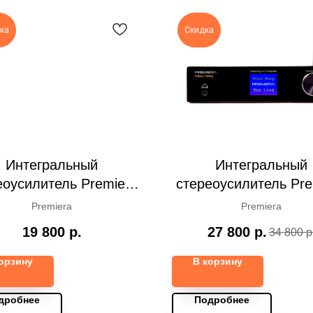
ка
Скидка
Интегральный
Интегральный
еоусилитель Premiera
стереоусилитель Pre
MINI AMP L, black
MINI AMP
Premiera
Premiera
19 800
р.
27 800
р.
34 800
р
орзину
В корзину
дробнее
Подробнее