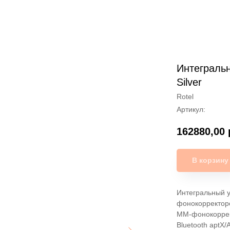
Интегральн
Silver
Rotel
Артикул:
162880,00
В корзину
Интегральный 
фонокорректоро
MM-фонокоррект
Bluetooth aptX