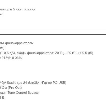
матор в блоке питания
ed
 ММ-фонокорректором
Ом)
(± 0,5 дБ), входы фонокорректора: 20 Гц – 20 кГц (± 0,5 дБ)
0,018%; 0,03%
MQA Studio (до 24 бит/384 кГц) по PC-USB)
0 Ом (Pre Out)
ция Tone Control Bypass
5 Вт