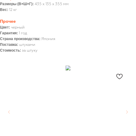
Размеры (В×Ш×Г):
435 х 135 х 355 мм
Вес:
12 кг
Прочее
Цвет:
черный
Гарантия:
1 год
Страна производства:
Япония
Поставка:
штуками
Стоимость:
за штуку