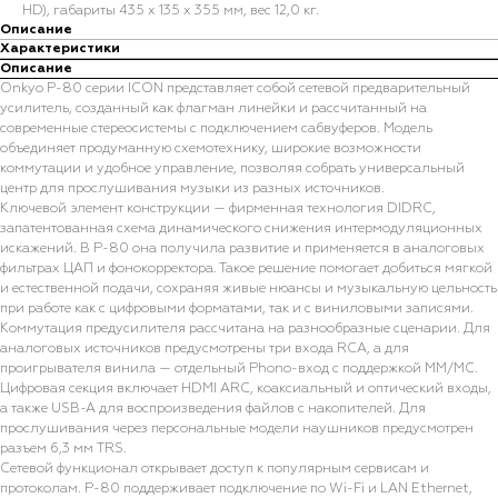
HD), габариты 435 х 135 х 355 мм, вес 12,0 кг.
Описание
Характеристики
Описание
Onkyo P-80 серии ICON представляет собой сетевой предварительный
усилитель, созданный как флагман линейки и рассчитанный на
современные стереосистемы с подключением сабвуферов. Модель
объединяет продуманную схемотехнику, широкие возможности
коммутации и удобное управление, позволяя собрать универсальный
центр для прослушивания музыки из разных источников.
Ключевой элемент конструкции — фирменная технология DIDRC,
запатентованная схема динамического снижения интермодуляционных
искажений. В P-80 она получила развитие и применяется в аналоговых
фильтрах ЦАП и фонокорректора. Такое решение помогает добиться мягкой
и естественной подачи, сохраняя живые нюансы и музыкальную цельность
при работе как с цифровыми форматами, так и с виниловыми записями.
Коммутация предусилителя рассчитана на разнообразные сценарии. Для
аналоговых источников предусмотрены три входа RCA, а для
проигрывателя винила — отдельный Phono-вход с поддержкой MM/MC.
Цифровая секция включает HDMI ARC, коаксиальный и оптический входы,
а также USB-A для воспроизведения файлов с накопителей. Для
прослушивания через персональные модели наушников предусмотрен
разъем 6,3 мм TRS.
Сетевой функционал открывает доступ к популярным сервисам и
протоколам. P-80 поддерживает подключение по Wi-Fi и LAN Ethernet,