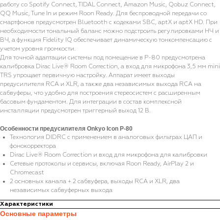
работу со Spotify Connect, TIDAL Connect, Amazon Music, Qobuz Connect,
QQ Music, Tune In и режим Roon Ready. Для беспроводной передачи со
смартфонов предусмотрен Bluetooth с кодеками SBC, aptX и aptX HD. При
необходимости тональный баланс можно подстроить регулировками НЧ и
ВЧ, а функция Fidelity IQ обеспечивает динамическую тонкомпенсацию с
учетом уровня громкости.
Для точной адаптации системы под помещение в P-80 предусмотрена
калибровка Dirac Live® Room Correction, а вход для микрофона 3,5 мм mini
TRS упрощает первичную настройку. Аппарат имеет выходы
предусилителя RCA и XLR, а также два независимых выхода RCA на
сабвуферы, что удобно для построения стереосистем с расширенным
басовым фундаментом. Для интеграции в состав комплексной
инсталляции предусмотрен триггерный выход 12 В.
Особенности предусилителя Onkyo Icon P-80
Технология DIDRC с применением в аналоговых фильтрах ЦАП и
фонокорректора
Dirac Live® Room Correction и вход для микрофона для калибровки
Сетевые протоколы и сервисы, включая Roon Ready, AirPlay 2 и
Chromecast
2 основных канала + 2 сабвуфера, выходы RCA и XLR, два
независимых сабвуферных выхода
Характеристики
Основные параметры