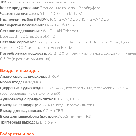
Тип:
сетевой предварительный усилитель
Класс предусиления:
2 основных канала + 2 сабвуфера
Частотный диапазон:
5 Гц – 100 кГц (+1/-3 дБ)
Настройки тембра (НЧ/ВЧ):
100 Гц +/- 10 дБ / 10 кГц +/- 10 дБ
Калибровка помещения:
Dirac Live® Room Correction
Сетевое подключение:
Wi-Fi, LAN Ethernet
Bluetooth: SBC, aptX, aptX HD
Сетевые сервисы:
Spotify Connect, TIDAL Connect, Amazon Music, Qobuz
Connect, QQ Music, Tune In, Roon Ready
Потребляемая мощность:
35 Вт; 30 Вт (режим активного ожидания); менее
0,3 Вт (в режиме ожидания)
Входы и выходы:
Аналоговые аудиовходы:
3 RCA
Phono вход:
1 (MM/MC)
Цифровые аудиовходы:
HDMI ARC, коаксиальный, оптический, USB-A
(воспроизведение с накопителей)
Аудиовыход с предусилителя:
1 RCA, 1 XLR
Выход на сабвуфер:
2 RCA (выходы предусилителя)
Выход для наушников:
6,3 мм TRS
Вход для микрофона (настройка):
3,5 мм mini TRS
Триггерный выход:
12 В, 3,5 мм
Габариты и вес