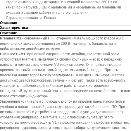
стрелочными VU-индикаторами, с выходной мощностью 260 Вт на
канал при нагрузке 8 Ом, с балансными и небалансными линейными
входами и с входом кабеля внешнего управления.
Страна производства: Россия
Описание
Характеристики
Описание
Premiera M1
- современный Hi-Fi стереоусилитель мощности класса AB с
номинальной выходной мощностью 260 Вт на канал, с балансными и
небалансными линейными входами.
Внешность M1
, при общей сдержанности дизайна, свойственной всем
устройствам Premiera, выделяется своими крупными – во всю переднюю
панель - и яркими стрелочными VU-индикаторами. Они придают модели
привлекательный нео-винтажный вид, столь модный сегодня. Яркость
подсветки индикаторов можно регулировать, а ее цвет – выбирать из трех
доступных цветов (оранжевый, зеленый и белый). Также есть возможность
установить наиболее удобный режим работы самих «стрелочек» –
стандартный, чувствительный при воспроизведении на низкой громкости или
вовсе отключить индикаторы.
Управление усилителем с помощью кнопок на лицевой панели понятное и
удобное и делает простой даже такую процедуру, как обновление ПО. При
использовании M1 с устройством с поддержкой функции дистанционного
управления (например, с Premiera X1S) с помощью пульта ДУ этого
устройства можно переводить M1 из режима ожидания в рабочий и обратно,
регулировать уровень яркости подсветки и выбирать акустические системы.