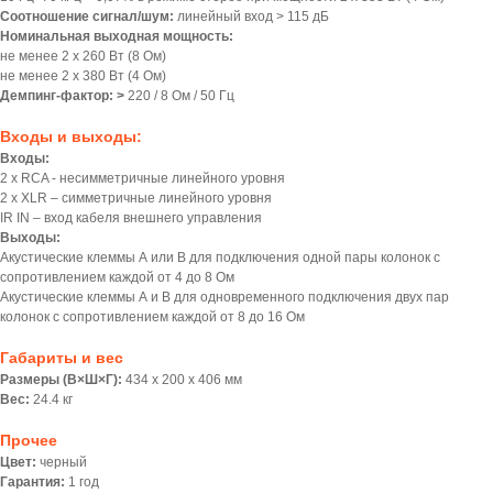
Соотношение сигнал/шум:
линейный вход > 115 дБ
Номинальная выходная мощность:
не менее 2 x 260 Вт (8 Ом)
не менее 2 x 380 Вт (4 Ом)
Демпинг-фактор: >
220 / 8 Ом / 50 Гц
Входы и выходы:
Входы:
2 х RCA - несимметричные линейного уровня
2 х XLR – симметричные линейного уровня
IR IN – вход кабеля внешнего управления
Выходы:
Акустические клеммы А или B для подключения одной пары колонок с
сопротивлением каждой от 4 до 8 Ом
Акустические клеммы А и B для одновременного подключения двух пар
колонок с сопротивлением каждой от 8 до 16 Ом
Габариты и вес
Размеры (В×Ш×Г):
434 x 200 x 406 мм
Вес:
24.4 кг
Прочее
Цвет:
черный
Гарантия:
1 год