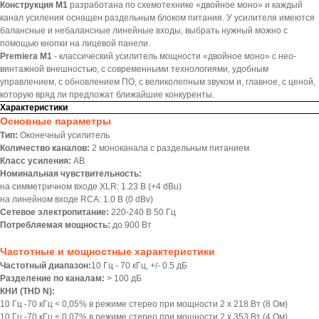
Конструкция M1
разработана по схемотехнике «двойное моно» и каждый
канал усиления оснащен раздельным блоком питания. У усилителя имеются
балансные и небалансные линейные входы, выбрать нужный можно с
помощью кнопки на лицевой панели.
Premiera M1
- классический усилитель мощности «двойное моно» с нео-
винтажной внешностью, с современными технологиями, удобным
управлением, с обновлением ПО, с великолепным звуком и, главное, с ценой,
которую вряд ли предложат ближайшие конкуренты.
Характеристики
Основные параметры
Тип:
Оконечный усилитель
Количество каналов:
2 моноканала с раздельным питанием
Класс усиления:
AB
Номинальная чувствительность:
на симметричном входе XLR: 1.23 В (+4 dBu)
на линейном входе RCA: 1.0 В (0 dBv)
Сетевое электропитание:
220-240 В 50 Гц
Потребляемая мощность:
до 900 Вт
Частотные и мощностные характеристики
Частотный диапазон:
10 Гц - 70 кГц, +/- 0.5 дБ
Разделение по каналам:
> 100 дБ
КНИ (THD N):
10 Гц -70 кГц < 0,05% в режиме стерео при мощности 2 х 218 Вт (8 Ом)
10 Гц -70 кГц < 0,07% в режиме стерео при мощности 2 х 353 Вт (4 Ом)