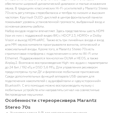
обеспечили широкий динамический диапазон и малые искажения
звука. В традициях классических Hi-Fi-усилителей у Marantz Stereo
70s есть регуляторы стереобаланса и тембра по низким и высоким
частотам. Круглый OLED-дисплей в центре фронтальной панели
показывает уровень установленной громкости, выбранный вход и
основные режимы работы.
Набор входов модели впечатляет. Здесь представлены шесть HDMI
(три из них с поддержкой видео 8K) с HDCP 2.3, HDR10+ и Dolby
Vision и выход HDMI eARC. Также есть три линейных входа и вход
для MM-звукоснимателя проигрывателя винила, оптический и
коаксиальный входы. Кроме того, в Marantz Stereo 70s есть
стриминговая платформа с подключением к сети по Wi-Fi или
Ethernet. Поддерживаются технологии DLNA и HEOS, а также
Airplay2. Возможно воспроизведение High-res-аудио с параметрами
до 24 бит / 192 кГц и DSD 5,6 МГц. Для управления ресивером
предусмотрены пульт ДУ и фирменное мобильное приложение.
Среди дополнительных функций аппарата USB-разъем для
подключения накопителей с аудиофайлами и «двухсторонний»
Bluetooth. С его помощью можно воспроизводить музыку с
мобильных устройств или направлять сигнал на совместимые
беспроводные наушники.
Особенности стереоресивера Marantz
Stereo 70s
Усилители класса A/B для натурального звучания