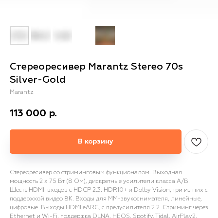
Стереоресивер Marantz Stereo 70s
Silver-Gold
Marantz
113 000
р.
В корзину
Стереоресивер со стриминговым функционалом. Выходная
мощность 2 х 75 Вт (8 Ом), дискретные усилители класса A/B.
Шесть HDMI-входов с HDCP 2.3, HDR10+ и Dolby Vision, три из них с
поддержкой видео 8K. Входы для MM-звукоснимателя, линейные,
цифровые. Выходы HDMI eARC, с предусилителя 2.2. Стриминг через
Ethernet и Wi-Fi, поддержка DLNA, HEOS, Spotify, Tidal, AirPlay2,