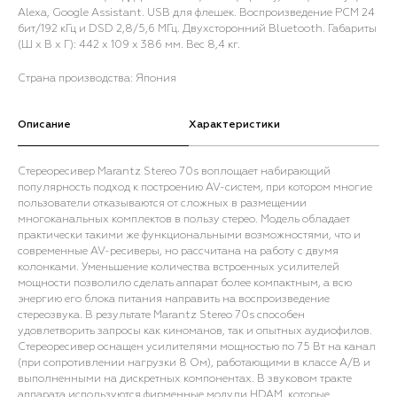
Alexa, Google Assistant. USB для флешек. Воспроизведение PCM 24
бит/192 кГц и DSD 2,8/5,6 МГц. Двухсторонний Bluetooth. Габариты
(Ш х В х Г): 442 x 109 x 386 мм. Вес 8,4 кг.
Страна производства: Япония
Описание
Характеристики
Стереоресивер Marantz Stereo 70s воплощает набирающий
популярность подход к построению AV-систем, при котором многие
пользователи отказываются от сложных в размещении
многоканальных комплектов в пользу стерео. Модель обладает
практически такими же функциональными возможностями, что и
современные AV-ресиверы, но рассчитана на работу с двумя
колонками. Уменьшение количества встроенных усилителей
мощности позволило сделать аппарат более компактным, а всю
энергию его блока питания направить на воспроизведение
стереозвука. В результате Marantz Stereo 70s способен
удовлетворить запросы как киноманов, так и опытных аудиофилов.
Стереоресивер оснащен усилителями мощностью по 75 Вт на канал
(при сопротивлении нагрузки 8 Ом), работающими в классе A/B и
выполненными на дискретных компонентах. В звуковом тракте
аппарата используются фирменные модули HDAM, которые