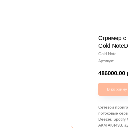
Cтример c
Gold NoteD
Gold Note
Артикул:
486000,00
В корзину
Сетевой проигр
потоковые серв
Deezer, Spotify
AKM AK4493, ау