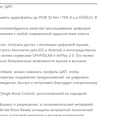
ом, ЦАП.
ывать аудиофайлы до PCM 32 бит / 768 кГц и DSD512. В
 непревзойденное качество прослушивания цифровой
лнением к любой современной аудиосистеме класса
ezer, получать доступ к коллекции цифровой музыки,
тупно бесплатно для iOS и Android) и непосредственно
о всеми сервисами UPnP/DLNA и AirPlay 2.0. Его можно
крыть безграничные возможности музыки в высоком
о гибким: можно изменить профиль ЦАП, чтобы
 параметры подавления предыскажений, на цифровые
зведения, быстро и интуитивно благодаря специальному
ingle Knob Control), расположенной на передней
формат и разрешение, а пользовательский интерфейс
ойства Roon Ready оснащены встроенной технологией
ости потоковой передачи в высоком разрешении.