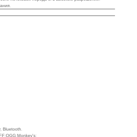
ания.
, Bluetooth.
 DFF;OGG;Monkey's;