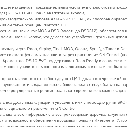
ель для наушников, предварительный усилитель с аналоговым вход
ода) и DS-10 EVO Line (с аналоговым входом).
производительном чипсете AKM AK 4493 DAC, он способен обрабат
ия он также оснащен Bluetooth HD.
зрешения, такие как MQA и DSD (вплоть до DSD512), обеспечивая
 алюминиевый корпус, что делает это устройство идеальным допо
ыку через Roon, Airplay, Tidal, MQA, Qobuz, Spotify, vTuner и De
же со смартфона или планшета, через приложение GN Control (дос
ct. Кроме того, DS-10 EVO поддерживает Roon Ready и совместим с
новременно к усилителю мощности или активным колонкам, чтобы от
торая отличает его от любого другого ЦАП, делая его чрезвычайн
ая аудиосигнал и сохраняя высочайшее качество, воздействуя на
ожно регулировать в режиме реального времени во время воспрои
ь все доступные функции и управлять ими с помощью ручки SKC (S
ли специального приложения GN Control.
планшете всю информацию о воспроизводимой дорожке, такую как 
су и возможности обновления прошивки прямо из Интернета. Устр
 для обеспечения высочайшего уровня качества и производительн