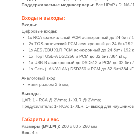
Поддерживаемые медиасерверы:
Все UPnP / DLNA / 
Входы и выходы:
Входы:
Цифровые входы:
1x RCA коаксиальный PCM асинхронный до 24 бит / 1
2x TOS-оптический PCM асинхронный до 24 бит/192 
1x AES /EBU XLR PCM асинхронный до 24 бит / 192 к
1x Порт USB-A DSD256 и PCM до 32 бит /384 кГц;
1x USB-B асинхронный до DSD512 и PCM до 32 бит /
1x Сеть (LAN/WLAN) DSD256 и PCM до 32 бит/384 кГ
Аналоговый вход:
мини-разъем 3,5 мм;
Выходы:
ЦАП: 1 - RCA @ 2Vrms; 1- XLR @ 2Vrms;
Предусилитель: 1- RCA; 1- XLR; 1- выход для наушников
Габариты и вес
Размеры (В×Ш×Г):
200 х 80 х 260 мм
Вес:
4 кг