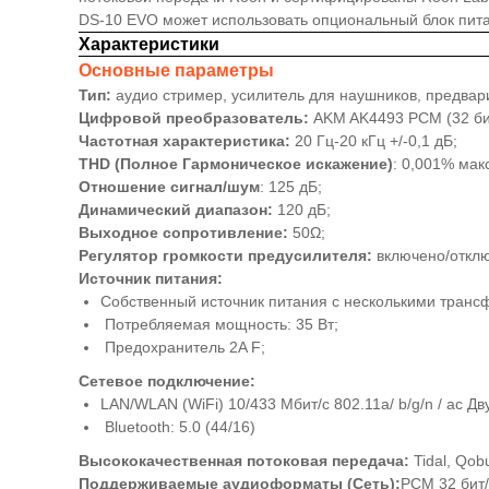
DS-10 EVO может использовать опциональный блок пита
Характеристики
Основные параметры
Тип:
аудио стример, усилитель для наушников, предвар
Цифровой преобразователь:
AKM AK4493 PCM (32 бит
Частотная характеристика:
20 Гц-20 кГц +/-0,1 дБ;
THD (Полное Гармоническое искажение)
: 0,001% мак
Отношение сигнал/шум
: 125 дБ;
Динамический диапазон:
120 дБ;
Выходное сопротивление:
50Ω;
Регулятор громкости предусилителя:
включено/откл
Источник питания:
Собственный источник питания с несколькими трансф
Потребляемая мощность: 35 Вт;
Предохранитель 2A F;
Сетевое подключение:
LAN/WLAN (WiFi) 10/433 Мбит/с 802.11a/ b/g/n / ac 
Bluetooth: 5.0 (44/16)
Высококачественная потоковая передача:
Tidal, Qob
Поддерживаемые аудиоформаты (Сеть):
PCM 32 бит/