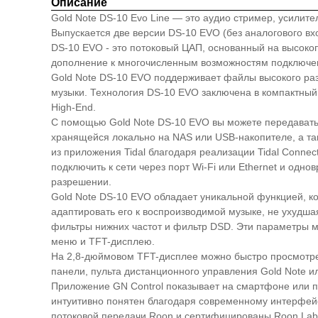
Описание
Gold Note DS-10 Evo Line — это аудио стример, усилит
Выпускается две версии DS-10 EVO (без аналогового вх
DS-10 EVO - это потоковый ЦАП, основанный на высоко
дополнение к многочисленным возможностям подключен
Gold Note DS-10 EVO поддерживает файлы высокого ра
музыки. Технология DS-10 EVO заключена в компактный
High-End.
С помощью Gold Note DS-10 EVO вы можете передавать муз
хранящейся локально на NAS или USB-накопителе, а так
из приложения Tidal благодаря реализации Tidal Conne
подключить к сети через порт Wi-Fi или Ethernet и од
разрешении.
Gold Note DS-10 EVO обладает уникальной функцией, ко
адаптировать его к воспроизводимой музыке, не ухудш
фильтры нижних частот и фильтр DSD. Эти параметры м
меню и TFT-дисплею.
На 2,8-дюймовом TFT-дисплее можно быстро просмотрет
панели, пульта дистанционного управления Gold Note и
Приложение GN Control показывает на смартфоне или 
интуитивно понятен благодаря современному интерфей
потоковой передачи Roon и сертифицированы Roon Labs