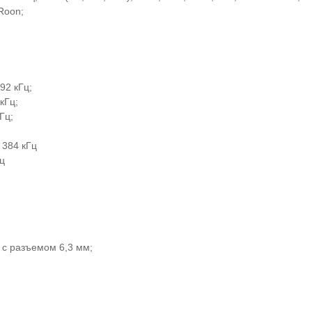
Roon;
92 кГц;
кГц;
Гц;
 384 кГц
ц
 с разъемом 6,3 мм;