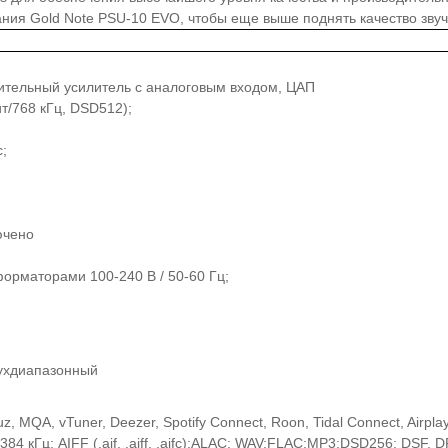
ния Gold Note PSU-10 EVO, чтобы еще выше поднять качество звуч
ительный усилитель с аналоговым входом, ЦАП
/768 кГц, DSD512);
с;
ючено
орматорами 100-240 В / 50-60 Гц;
Двухдиапазонный
uz, MQA, vTuner, Deezer, Spotify Connect, Roon, Tidal Connect, Airplay
384 кГц; AIFF (.aif, .aiff, .aifc);ALAC; WAV;FLAC;MP3;DSD256: DSF,