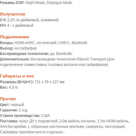
Режимы DSP:
Night Mode, Dialogue Mode
Излучатели
СЧ:
2,25-ти дюймовый, алюминий
НЧ:
4 - х дюймовый
Подключение
Входы:
HDMI eARC, оптический, USB-C, Bluetooth
Выход:
на сабвуфер
Беспроводная технология:
да. Bluetooth.
Дополнительно:
беспроводная технология Klipsch Transport (для
подключения совместимых тыловых колонок или сабвуферов)
Габариты и вес
Размеры (В×Ш×Г):
711 х 76 х 127 мм
Вес:
4,5 кг
Прочее
Цвет:
черный
Гарантия:
1 год
Страна производства:
США
Поставка:
пульт ДУ с подсветкой, 2.0м кабель питания, 1.5m HDMI кабель,
AAA батарейки, L-образные настенные крепежи, саморезы, инструкция.
Сабвуфер приобретается отдельно.