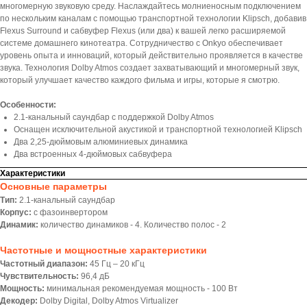
многомерную звуковую среду. Наслаждайтесь молниеносным подключением
по нескольким каналам с помощью транспортной технологии Klipsch, добавив
Flexus Surround и сабвуфер Flexus (или два) к вашей легко расширяемой
системе домашнего кинотеатра. Сотрудничество с Onkyo обеспечивает
уровень опыта и инноваций, который действительно проявляется в качестве
звука. Технология Dolby Atmos создает захватывающий и многомерный звук,
который улучшает качество каждого фильма и игры, которые я смотрю.
Особенности:
2.1-канальный саундбар с поддержкой Dolby Atmos
Оснащен исключительной акустикой и транспортной технологией Klipsch
Два 2,25-дюймовым алюминиевых динамика
Два встроенных 4-дюймовых сабвуфера
Характеристики
Основные параметры
Тип:
2.1-канальный саундбар
Корпус:
с фазоинвертором
Динамик:
количество динамиков - 4. Количество полос - 2
Частотные и мощностные характеристики
Частотный диапазон:
45 Гц – 20 кГц
Чувствительность:
96,4 дБ
Мощность:
минимальная рекомендуемая мощность - 100 Вт
Декодер:
Dolby Digital, Dolby Atmos Virtualizer