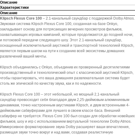
Описание
Характеристики
Описание
Klipsch Flexus Core 100
– 2.1-канальный саундбар с поддержкой Dolby Atmos.
Звуковая система Klipsch Flexus Core 100, созданная на базе Onkyo,
закладывает основу для потрясающих вечерних просмотров фильмов,
захватывающих игровых кампаний, которые продолжаются до поздней ночи,
и потоковой передачи следующего шоу. Этот 2.1-канальный саундбар,
оснащенный исключительной акустикой и транспортной технологией Klipsch,
является первым шагом на пути к созданию всей экосистемы домашних
развлечений вашей мечты.
Klipsch объединились с Onkyo, объединив их проверенный десятилетиями
производственный и технологический опыт с классической акустикой Klipsch,
чтобы гарантировать, что ваша домашняя развлекательная система будет
столь же эпической по качеству звука, как и по надежности.
Klipsch Flexus Core 100 – этот небольшой, но мощный 2,1-канальный
саундбар превосходит себя благодаря двум 2,25-дюймовым алюминиевым
динамикам, точно настроенным акустиками Klipsch, и двум встроенными 4-
дюймовыми сабвуферами для лучшего в своем классе баса. Внешний
сабвуфер не требуется. Flexus Core 100 был создан для обработки новейших
фильмов, шоу и игр с использованием виртуальной технологии Dolby Atmos.
Иммерсивное форматирование звука Dolby расширяет ваши впечатления,
размещая звуки точно вокруг и над вами, создавая реалистичную