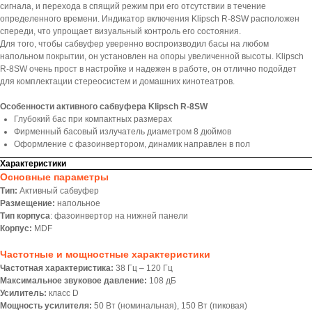
сигнала, и перехода в спящий режим при его отсутствии в течение
определенного времени. Индикатор включения Klipsch R-8SW расположен
спереди, что упрощает визуальный контроль его состояния.
Для того, чтобы сабвуфер уверенно воспроизводил басы на любом
напольном покрытии, он установлен на опоры увеличенной высоты. Klipsch
R-8SW очень прост в настройке и надежен в работе, он отлично подойдет
для комплектации стереосистем и домашних кинотеатров.
Особенности активного сабвуфера Klipsch R-8SW
Глубокий бас при компактных размерах
Фирменный басовый излучатель диаметром 8 дюймов
Оформление с фазоинвертором, динамик направлен в пол
Характеристики
Основные параметры
Тип:
Активный сабвуфер
Размещение:
напольное
Тип корпуса
: фазоинвертор на нижней панели
Корпус:
MDF
Частотные и мощностные характеристики
Частотная характеристика:
38 Гц – 120 Гц
Максимальное звуковое давление:
108 дБ
Усилитель:
класс D
Мощность усилителя:
50 Вт (номинальная), 150 Вт (пиковая)