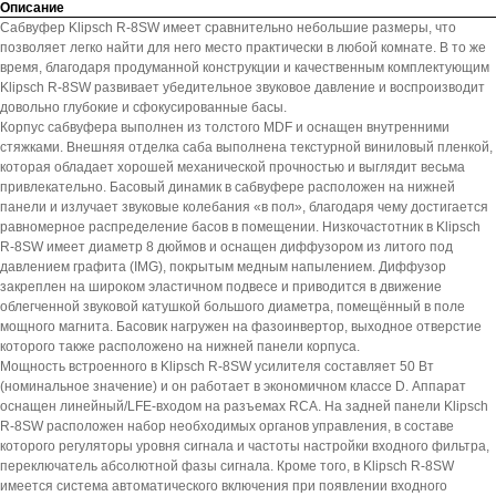
Описание
Сабвуфер Klipsch R-8SW имеет сравнительно небольшие размеры, что
позволяет легко найти для него место практически в любой комнате. В то же
время, благодаря продуманной конструкции и качественным комплектующим
Klipsch R-8SW развивает убедительное звуковое давление и воспроизводит
довольно глубокие и сфокусированные басы.
Корпус сабвуфера выполнен из толстого MDF и оснащен внутренними
стяжками. Внешняя отделка саба выполнена текстурной виниловый пленкой,
которая обладает хорошей механической прочностью и выглядит весьма
привлекательно. Басовый динамик в сабвуфере расположен на нижней
панели и излучает звуковые колебания «в пол», благодаря чему достигается
равномерное распределение басов в помещении. Низкочастотник в Klipsch
R-8SW имеет диаметр 8 дюймов и оснащен диффузором из литого под
давлением графита (IMG), покрытым медным напылением. Диффузор
закреплен на широком эластичном подвесе и приводится в движение
облегченной звуковой катушкой большого диаметра, помещённый в поле
мощного магнита. Басовик нагружен на фазоинвертор, выходное отверстие
которого также расположено на нижней панели корпуса.
Мощность встроенного в Klipsch R-8SW усилителя составляет 50 Вт
(номинальное значение) и он работает в экономичном классе D. Аппарат
оснащен линейный/LFE-входом на разъемах RCA. На задней панели Klipsch
R-8SW расположен набор необходимых органов управления, в составе
которого регуляторы уровня сигнала и частоты настройки входного фильтра,
переключатель абсолютной фазы сигнала. Кроме того, в Klipsch R-8SW
имеется система автоматического включения при появлении входного