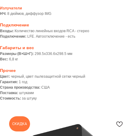
Излучатели
НЧ:
8 дюймов, диффузор IMG
Подключение
Входы:
Количество линейных входов RCA - стерео
Подключение:
LFE. Автоотключение - есть
Габариты и вес
Размеры (В×Ш×Г):
298.5x336.6x298.5 мм
Вес:
6,8 кг
Прочее
Цвет:
черный, цвет пылезащитной сетки черный
Гарантия:
1 год
Страна производства:
США
Поставка:
штуками
Стоимость:
за штуку
СКИДКА