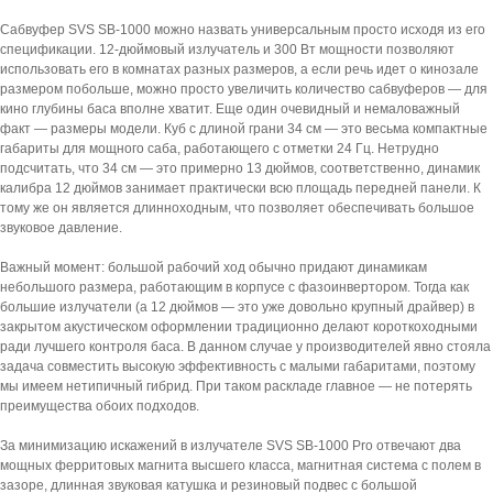
Сабвуфер SVS SB-1000 можно назвать универсальным просто исходя из его
спецификации. 12-дюймовый излучатель и 300 Вт мощности позволяют
использовать его в комнатах разных размеров, а если речь идет о кинозале
размером побольше, можно просто увеличить количество сабвуферов — для
кино глубины баса вполне хватит. Еще один очевидный и немаловажный
факт — размеры модели. Куб с длиной грани 34 см — это весьма компактные
габариты для мощного саба, работающего с отметки 24 Гц. Нетрудно
подсчитать, что 34 см — это примерно 13 дюймов, соответственно, динамик
калибра 12 дюймов занимает практически всю площадь передней панели. К
тому же он является длинноходным, что позволяет обеспечивать большое
звуковое давление.
Важный момент: большой рабочий ход обычно придают динамикам
небольшого размера, работающим в корпусе с фазоинвертором. Тогда как
большие излучатели (а 12 дюймов — это уже довольно крупный драйвер) в
закрытом акустическом оформлении традиционно делают короткоходными
ради лучшего контроля баса. В данном случае у производителей явно стояла
задача совместить высокую эффективность с малыми габаритами, поэтому
мы имеем нетипичный гибрид. При таком раскладе главное — не потерять
преимущества обоих подходов.
За минимизацию искажений в излучателе SVS SB-1000 Pro отвечают два
мощных ферритовых магнита высшего класса, магнитная система с полем в
зазоре, длинная звуковая катушка и резиновый подвес с большой