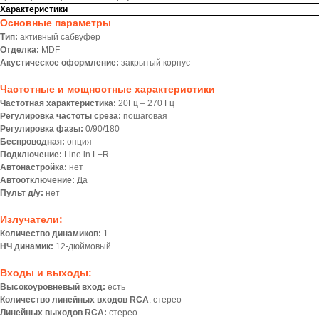
Характеристики
Основные параметры
Тип:
активный сабвуфер
Отделка:
MDF
Акустическое оформление:
закрытый корпус
Частотные и мощностные характеристики
Частотная характеристика:
20Гц – 270 Гц
Регулировка частоты среза:
пошаговая
Регулировка фазы:
0/90/180
Беспроводная:
опция
Подключение:
Line in L+R
Автонастройка:
нет
Автоотключение:
Да
Пульт д/у:
нет
Излучатели:
Количество динамиков:
1
НЧ динамик:
12-дюймовый
Входы и выходы:
Высокоуровневый вход:
есть
Количество линейных входов RCA
: стерео
Линейных выходов RCA:
стерео