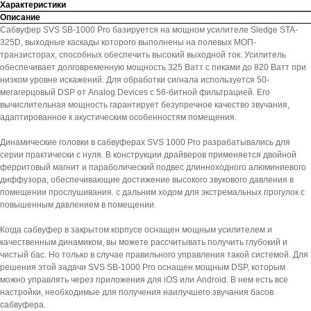
Характеристики
Описание
Сабвуфер SVS SB-1000 Pro базируется на мощном усилителе Sledge STA-
325D, выходные каскады которого выполнены на полевых МОП-
транзисторах, способных обеспечить высокий выходной ток. Усилитель
обеспечивает долговременную мощность 325 Ватт с пиками до 820 Ватт при
низком уровне искажений. Для обработки сигнала используется 50-
мегагерцовый DSP от Analog Devices с 56-битной фильтрацией. Его
вычислительная мощность гарантирует безупречное качество звучания,
адаптированное к акустическим особенностям помещения.
Динамические головки в сабвуферах SVS 1000 Pro разрабатывались для
серии практически с нуля. В конструкции драйверов применяется двойной
ферритовый магнит и параболический подвес длинноходного алюминиевого
диффузора, обеспечивающие достижение высокого звукового давления в
помещении прослушивания. с дальним ходом для экстремальных прогулок с
повышенным давлением в помещении.
Когда сабвуфер в закрытом корпусе оснащен мощным усилителем и
качественным динамиком, вы можете рассчитывать получить глубокий и
чистый бас. Но только в случае правильного управления такой системой. Для
решения этой задачи SVS SB-1000 Pro оснащен мощным DSP, которым
можно управлять через приложения для iOS или Android. В нем есть все
настройки, необходимые для получения наилучшего звучания басов
сабвуфера.