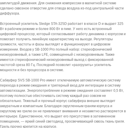
амплитудой движения. Для снижения компрессии в магнитной системе
сделано сквозное отверстие для отвода воздуха из-под центральной части
диффузора.
Встроенный усилитель Sledge STA-325D работает в классе D и выдает 325
Вт в рабочем режиме и более 800 Вт в пике. У него есть встроенный
цифровой процессор, который согласовывает работу динамика с корпусом и
помогает получить линейную характеристику на выходе. Регуляторы
громкости, частоты и фазы выглядят и функционируют в цифровом
измерении. Входов у SB-1000 Pro полный набор: стереофонический
низкоуровневый, а также LFE, совмещенный с низкоуровневым. Также
имеется стереофонический низкоуровневый выход с фиксированной
частотой среза 80 Гц. Последний позволит «разгрузить» усилитель
мощности и без процессора в системе.
Сабвуфер SVS SB-1000 Pro имеет отключаемую автоматическую систему
перехода в режим ожидания и триггерный вход для интеграции в систему
автоматизации. Энергопотребление в режиме ожидания составляет 0,5 Вт,
поэтому полностью обесточивать систему каждый раз совсем не
обязательно. Тяжелый и прочный корпус сабвуфера внешне выглядит
аккуратным и компактным. Благодаря скругленным граням корпуса и
округлому же грилю он не привлекает внимания и незаметно растворяется в
интерьере. Единственное, что выдает его присутствие в затемненном
помещении, — яркий синий светодиод, просвечивающий сквозь ткань гриля.
Гриль прочно крепится на корпусе.