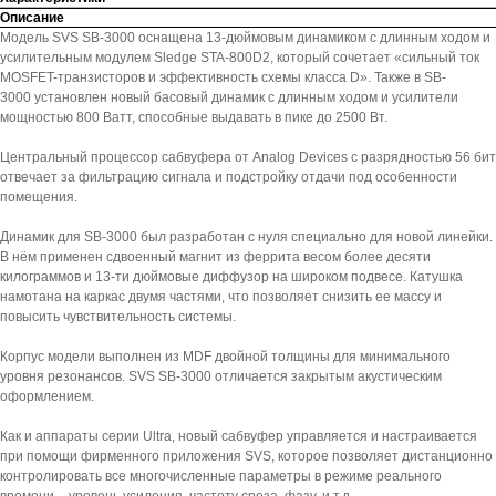
Описание
Модель SVS SB-3000 оснащена 13-дюймовым динамиком с длинным ходом и
усилительным модулем Sledge STA-800D2, который сочетает «сильный ток
MOSFET-транзисторов и эффективность схемы класса D». Также в SB-
3000 установлен новый басовый динамик с длинным ходом и усилители
мощностью 800 Ватт, способные выдавать в пике до 2500 Вт.
Центральный процессор сабвуфера от Analog Devices с разрядностью 56 бит
отвечает за фильтрацию сигнала и подстройку отдачи под особенности
помещения.
Динамик для SB-3000 был разработан с нуля специально для новой линейки.
В нём применен сдвоенный магнит из феррита весом более десяти
килограммов и 13-ти дюймовые диффузор на широком подвесе. Катушка
намотана на каркас двумя частями, что позволяет снизить ее массу и
повысить чувствительность системы.
Корпус модели выполнен из MDF двойной толщины для минимального
уровня резонансов. SVS SB-3000 отличается закрытым акустическим
оформлением.
Как и аппараты серии Ultra, новый сабвуфер управляется и настраивается
при помощи фирменного приложения SVS, которое позволяет дистанционно
контролировать все многочисленные параметры в режиме реального