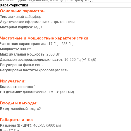
времени – уровень усиления, частоту среза, фазу, и т.д.
Характеристики
Основные параметры
Тип:
активный сабвуфер
Акустическое оформление:
закрытого типа
Материал корпуса:
МДФ
Частотные и мощностные характеристики
Частотная характеристика:
17 Гц – 235 Гц
Мощность:
800 Вт
Максимальная мощность:
2500 Вт
Диапазон воспроизводимых частот:
16-260 Гц (+/- 3 дБ)
Регулировка фазы:
есть
Регулировка частоты кроссовера:
есть
Излучатели:
Количество полос:
1
НЧ динамик:
динамические, 1 х 13" (331 мм)
Входы и выходы:
Вход
: линейный вход x2
Габариты и вес
Размеры (В×Ш×Г):
465x557x660 мм
Вес:
37.3 кг