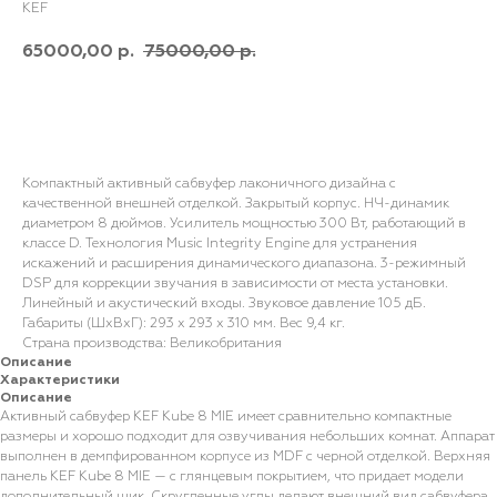
KEF
65000,00
75000,00
р.
р.
В корзину
Компактный активный сабвуфер лаконичного дизайна с
качественной внешней отделкой. Закрытый корпус. НЧ-динамик
диаметром 8 дюймов. Усилитель мощностью 300 Вт, работающий в
классе D. Технология Music Integrity Engine для устранения
искажений и расширения динамического диапазона. 3-режимный
DSP для коррекции звучания в зависимости от места установки.
Линейный и акустический входы. Звуковое давление 105 дБ.
Габариты (ШхВхГ): 293 x 293 x 310 мм. Вес 9,4 кг.
Страна производства: Великобритания
Описание
Характеристики
Описание
Активный сабвуфер KEF Kube 8 MIE имеет сравнительно компактные
размеры и хорошо подходит для озвучивания небольших комнат. Аппарат
выполнен в демпфированном корпусе из MDF c черной отделкой. Верхняя
панель KEF Kube 8 MIE — с глянцевым покрытием, что придает модели
дополнительный шик. Скругленные углы делают внешний вид сабвуфера