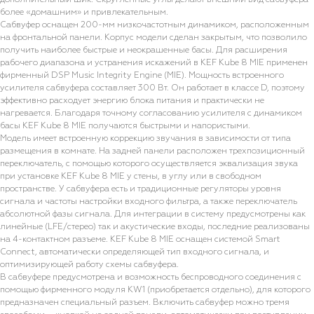
более «домашним» и привлекательным.
Сабвуфер оснащен 200-мм низкочастотным динамиком, расположенным
на фронтальной панели. Корпус модели сделан закрытым, что позволило
получить наиболее быстрые и неокрашенные басы. Для расширения
рабочего диапазона и устранения искажений в KEF Kube 8 MIE применен
фирменный DSP Music Integrity Engine (MIE). Мощность встроенного
усилителя сабвуфера составляет 300 Вт. Он работает в классе D, поэтому
эффективно расходует энергию блока питания и практически не
нагревается. Благодаря точному согласованию усилителя с динамиком
басы KEF Kube 8 MIE получаются быстрыми и напористыми.
Модель имеет встроенную коррекцию звучания в зависимости от типа
размещения в комнате. На задней панели расположен трехпозиционный
переключатель, с помощью которого осуществляется эквализация звука
при установке KEF Kube 8 MIE у стены, в углу или в свободном
пространстве. У сабвуфера есть и традиционные регуляторы уровня
сигнала и частоты настройки входного фильтра, а также переключатель
абсолютной фазы сигнала. Для интеграции в систему предусмотрены как
линейные (LFE/стерео) так и акустические входы, последние реализованы
на 4-контактном разъеме. KEF Kube 8 MIE оснащен системой Smart
Connect, автоматически определяющей тип входного сигнала, и
оптимизирующей работу схемы сабвуфера.
В сабвуфере предусмотрена и возможность беспроводного соединения с
помощью фирменного модуля KW1 (приобретается отдельно), для которого
предназначен специальный разъем. Включить сабвуфер можно тремя