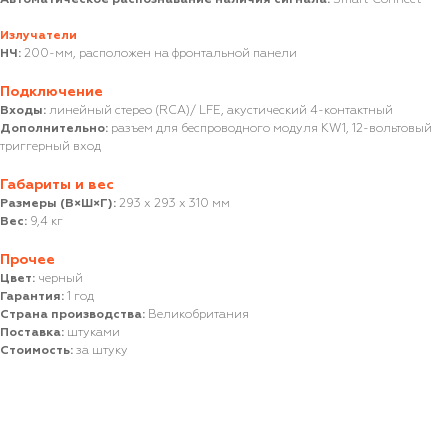
Излучатели
НЧ:
200-мм, расположен на фронтальной панели
Подключение
Входы:
линейный стерео (RCA)/ LFE, акустический 4-контактный
Дополнительно:
разъем для беспроводного модуля KW1, 12-вольтовый
триггерный вход
Габариты и вес
Размеры (В×Ш×Г):
293 x 293 x 310 мм
Вес:
9,4 кг
Прочее
Цвет:
черный
Гарантия:
1 год
Страна производства:
Великобритания
Поставка:
штуками
Стоимость:
за штуку