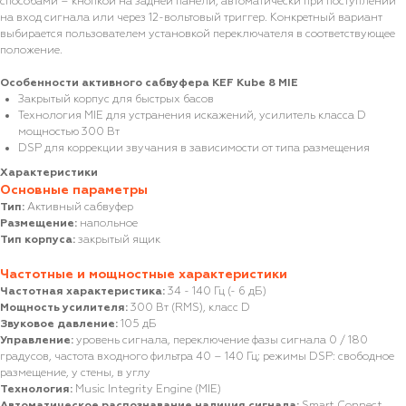
способами – кнопкой на задней панели, автоматически при поступлении
на вход сигнала или через 12-вольтовый триггер. Конкретный вариант
выбирается пользователем установкой переключателя в соответствующее
положение.
Особенности активного сабвуфера KEF Kube 8 MIE
Закрытый корпус для быстрых басов
Технология MIE для устранения искажений, усилитель класса D
мощностью 300 Вт
DSP для коррекции звучания в зависимости от типа размещения
Характеристики
Основные параметры
Тип:
Активный сабвуфер
Размещение:
напольное
Тип корпуса:
закрытый ящик
Частотные и мощностные характеристики
Частотная характеристика:
34 - 140 Гц (- 6 дБ)
Мощность усилителя:
300 Вт (RMS), класс D
Звуковое давление:
105 дБ
Управление:
уровень сигнала, переключение фазы сигнала 0 / 180
градусов, частота входного фильтра 40 – 140 Гц; режимы DSP: свободное
размещение, у стены, в углу
Технология:
Music Integrity Engine (MIE)
Автоматическое распознавание наличия сигнала:
Smart Connect