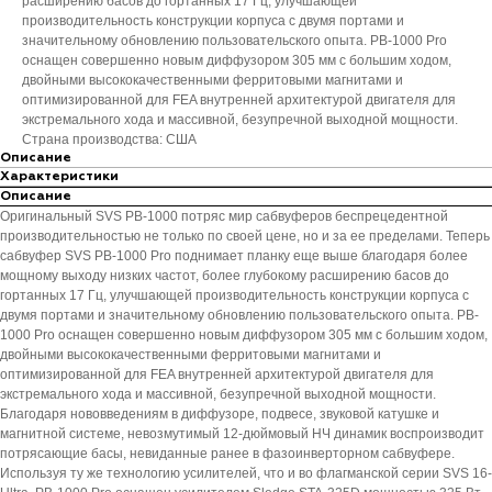
расширению басов до гортанных 17 Гц, улучшающей
производительность конструкции корпуса с двумя портами и
значительному обновлению пользовательского опыта. PB-1000 Pro
оснащен совершенно новым диффузором 305 мм с большим ходом,
двойными высококачественными ферритовыми магнитами и
оптимизированной для FEA внутренней архитектурой двигателя для
экстремального хода и массивной, безупречной выходной мощности.
Страна производства: США
Описание
Характеристики
Описание
Оригинальный SVS PB-1000 потряс мир сабвуферов беспрецедентной
производительностью не только по своей цене, но и за ее пределами. Теперь
сабвуфер SVS PB-1000 Pro поднимает планку еще выше благодаря более
мощному выходу низких частот, более глубокому расширению басов до
гортанных 17 Гц, улучшающей производительность конструкции корпуса с
двумя портами и значительному обновлению пользовательского опыта. PB-
1000 Pro оснащен совершенно новым диффузором 305 мм с большим ходом,
двойными высококачественными ферритовыми магнитами и
оптимизированной для FEA внутренней архитектурой двигателя для
экстремального хода и массивной, безупречной выходной мощности.
Благодаря нововведениям в диффузоре, подвесе, звуковой катушке и
магнитной системе, невозмутимый 12-дюймовый НЧ динамик воспроизводит
потрясающие басы, невиданные ранее в фазоинверторном сабвуфере.
Используя ту же технологию усилителей, что и во флагманской серии SVS 16-