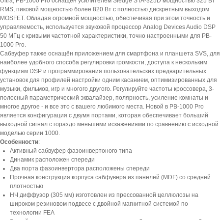
Ultra, PB-1000 Pro оснащен усилителем Sledge STA-325D мощностью 325 Вт
RMS, пиковой мощностью более 820 Вт с полностью дискретным выходом
MOSFET. Обладая огромной мощностью, обеспечивая при этом точность и
управляемость, используется звуковой процессор Analog Devices Audio DSP
50 МГц с кривыми частотной характеристики, точно настроенными для PB-
1000 Pro.
Сабвуфер также оснащён приложением для смартфона и планшета SVS, для
наиболее удобного способа регулировки громкости, доступа к нескольким
функциям DSP и программирования пользовательских предварительных
установок для профилей настройки одним касанием, оптимизированных для
музыки, фильмов, игр и многого другого. Регулируйте частоты кроссовера, 3-
полосный параметрический эквалайзер, полярность, усиление комнаты и
многое другое - и все это с вашего любимого места. Новой в PB-1000 Pro
является конфигурация с двумя портами, которая обеспечивает больший
выходной сигнал с гораздо меньшими искажениями по сравнению с исходной
моделью серии 1000.
Особенности
:
Активный сабвуфер фазоинвертоного типа
Динамик расположен спереди
Два порта фазоинвертора расположены спереди
Прочная конструкция корпуса сабфувера из панелей (MDF) со средней
плотностью
НЧ диффузор (305 мм) изготовлен из прессованной целлюлозы на
широком резиновом подвесе с двойной магнитной системой по
технологии FEA