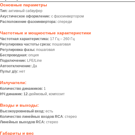
Основные параметры
Тип:
активный сабвуфер
Акустическое оформление:
с фазоинвертором
Расположение фазоинвертора:
спереди
Частотные и мощностные характеристики
Частотная характеристика:
17 Гц – 260 Гц
Регулировка частоты среза:
пошаговая
Регулировка фазы:
пошаговая
Беспроводная:
опция
Подключение:
LFE/Line
Автоотключение:
Да
Пульт д/у:
нет
Излучатели:
Количество динамиков:
1
НЧ динамик: 12
-дюймовый, композит
Входы и выходы:
Высокоуровневый вход:
есть
Количество линейных входов RCA
: стерео
Линейных выходов RCA:
стерео
Габариты и вес