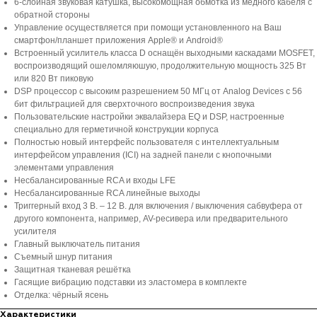
6-слойная звуковая катушка, высокомощная обмотка из медного кабеля с
обратной стороны
Управление осуществляется при помощи установленного на Ваш
смартфон/планшет приложения Apple® и Android®
Встроенный усилитель класса D оснащён выходными каскадами MOSFET,
воспроизводящий ошеломляюшую, продолжительную мощность 325 Вт
или 820 Вт пиковую
DSP процессор с высоким разрешением 50 МГц от Analog Devices с 56
бит фильтрацией для сверхточного воспроизведения звука
Пользовательские настройки эквалайзера EQ и DSP, настроенные
специально для герметичной конструкции корпуса
Полностью новый интерфейс пользователя с интеллектуальным
интерфейсом управления (ICI) на задней панели с кнопочными
элементами управления
Несбалансированные RCA и входы LFE
Несбалансированные RCA линейные выходы
Триггерный вход 3 В. – 12 В. для включения / выключения сабвуфера от
другого компонента, например, AV-ресивера или предварительного
усилителя
Главный выключатель питания
Съемный шнур питания
Защитная тканевая решётка
Гасящие вибрацию подставки из эластомера в комплекте
Отделка: чёрный ясень
Характеристики