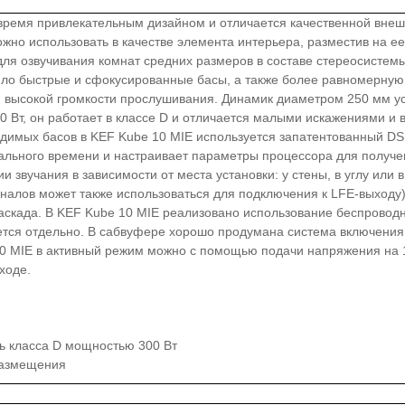
 время привлекательным дизайном и отличается качественной внеш
но использовать в качестве элемента интерьера, разместив на е
ля озвучивания комнат средних размеров в составе стереосистем
ило быстрые и сфокусированные басы, а также более равномерную
 высокой громкости прослушивания. Динамик диаметром 250 мм ус
00 Вт, он работает в классе D и отличается малыми искажениями 
мых басов в KEF Kube 10 MIE используется запатентованный DSP Mus
реального времени и настраивает параметры процессора для полу
 звучания в зависимости от места установки: у стены, в углу или 
налов может также использоваться для подключения к LFE-выходу)
каскада. В KEF Kube 10 MIE реализовано использование беспровод
тся отдельно. В сабвуфере хорошо продумана система включения
0 MIE в активный режим можно с помощью подачи напряжения на 1
ходе.
ь класса D мощностью 300 Вт
 размещения