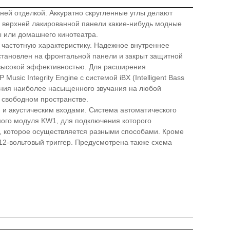
ней отделкой. Аккуратно скругленные углы делают
е верхней лакированной панели какие-нибудь модные
ы или домашнего кинотеатра.
 частотную характеристику. Надежное внутреннее
тановлен на фронтальной панели и закрыт защитной
и высокой эффективностью. Для расширения
ic Integrity Engine с системой iBX (Intelligent Bass
чения наиболее насыщенного звучания на любой
в свободном пространстве.
 и акустическим входами. Система автоматического
ного модуля KW1, для подключения которого
, которое осуществляется разными способами. Кроме
2-вольтовый триггер. Предусмотрена также схема