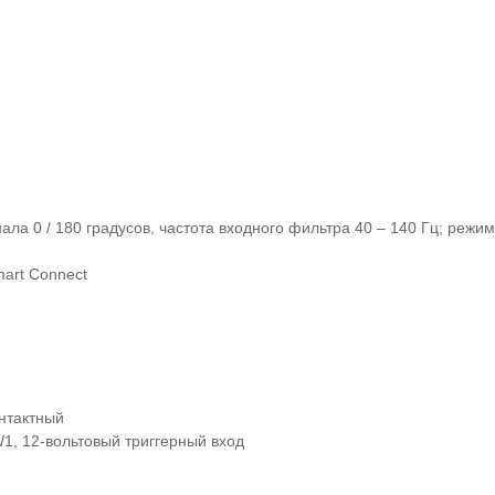
ла 0 / 180 градусов, частота входного фильтра 40 – 140 Гц; режи
art Connect
онтактный
1, 12-вольтовый триггерный вход