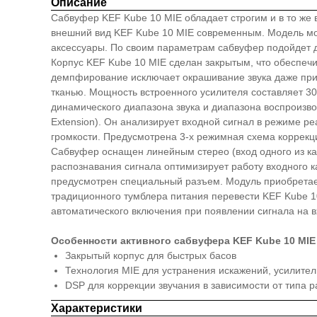
Описание
Сабвуфер KEF Kube 10 MIE обладает строгим и в то же
внешний вид KEF Kube 10 MIE современным. Модель мож
аксессуары. По своим параметрам сабвуфер подойдет д
Корпус KEF Kube 10 MIE сделан закрытым, что обеспеч
демпфирование исключает окрашивание звука даже при
тканью. Мощность встроенного усилителя составляет 3
динамического диапазона звука и диапазона воспроизводи
Extension). Он анализирует входной сигнал в режиме 
громкости. Предусмотрена 3-х режимная схема коррекции
Сабвуфер оснащен линейным стерео (вход одного из ка
распознавания сигнала оптимизирует работу входного 
предусмотрен специальный разъем. Модуль приобретае
традиционного тумблера питания перевести KEF Kube 1
автоматического включения при появлении сигнала на в
Особенности активного сабвуфера KEF Kube 10 MIE
Закрытый корпус для быстрых басов
Технология MIE для устранения искажений, усилител
DSP для коррекции звучания в зависимости от типа
Характеристики