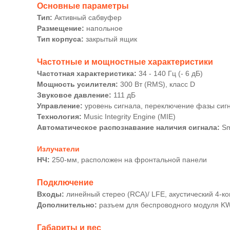
Основные параметры
Тип:
Активный сабвуфер
Размещение:
напольное
Тип корпуса:
закрытый ящик
Частотные и мощностные характеристики
Частотная характеристика:
34 - 140 Гц (- 6 дБ)
Мощность усилителя:
300 Вт (RMS), класс D
Звуковое давление:
111 дБ
Управление:
уровень сигнала, переключение фазы сигна
Технология:
Music Integrity Engine (MIE)
Автоматическое распознавание наличия сигнала:
Sm
Излучатели
НЧ:
250-мм, расположен на фронтальной панели
Подключение
Входы:
линейный стерео (RCA)/ LFE, акустический 4-к
Дополнительно:
разъем для беспроводного модуля KW
Габариты и вес