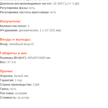
Диапазон воспроизводимых частот:
16-260 Гц (+/- 3 дБ)
Регулировка фазы:
есть
Регулировка частоты кроссовера:
есть
Излучатели:
Количество полос:
1
НЧ динамик:
динамические, 1 х 13" (331 мм)
Входы и выходы:
Вход
: линейный вход x2
Габариты и вес
Размеры (В×Ш×Г):
465x557x660 мм
Вес:
37.3 кг
Прочее
Отделка:
белый лак
Гарантия:
1 год
Страна производства:
США
Гриль:
есть
Поставка:
штуками
Стоимость:
за штуку