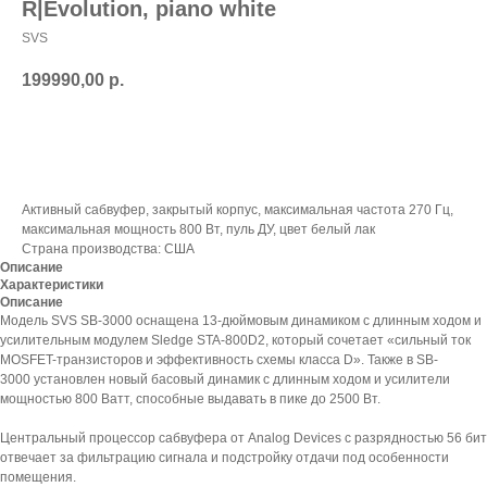
R|Evolution, piano white
SVS
199990,00
р.
В корзину
Активный сабвуфер, закрытый корпус, максимальная частота 270 Гц,
максимальная мощность 800 Вт, пуль ДУ, цвет белый лак
Страна производства: США
Описание
Характеристики
Описание
Модель SVS SB-3000 оснащена 13-дюймовым динамиком с длинным ходом и
усилительным модулем Sledge STA-800D2, который сочетает «сильный ток
MOSFET-транзисторов и эффективность схемы класса D». Также в SB-
3000 установлен новый басовый динамик с длинным ходом и усилители
мощностью 800 Ватт, способные выдавать в пике до 2500 Вт.
Центральный процессор сабвуфера от Analog Devices с разрядностью 56 бит
отвечает за фильтрацию сигнала и подстройку отдачи под особенности
помещения.