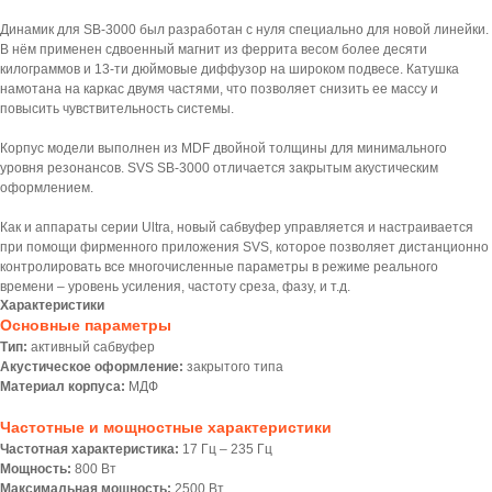
Динамик для SB-3000 был разработан с нуля специально для новой линейки.
В нём применен сдвоенный магнит из феррита весом более десяти
килограммов и 13-ти дюймовые диффузор на широком подвесе. Катушка
намотана на каркас двумя частями, что позволяет снизить ее массу и
повысить чувствительность системы.
Корпус модели выполнен из MDF двойной толщины для минимального
уровня резонансов. SVS SB-3000 отличается закрытым акустическим
оформлением.
Как и аппараты серии Ultra, новый сабвуфер управляется и настраивается
при помощи фирменного приложения SVS, которое позволяет дистанционно
контролировать все многочисленные параметры в режиме реального
времени – уровень усиления, частоту среза, фазу, и т.д.
Характеристики
Основные параметры
Тип:
активный сабвуфер
Акустическое оформление:
закрытого типа
Материал корпуса:
МДФ
Частотные и мощностные характеристики
Частотная характеристика:
17 Гц – 235 Гц
Мощность:
800 Вт
Максимальная мощность:
2500 Вт