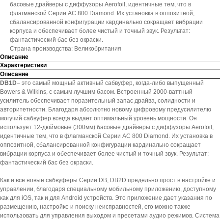
басовые драйверы с диффузоры Aerofoil, идентичные тем, что в
флагманской Серии АС 800 Diamond. Их установка в оппозитной,
сбалансированной конфигурации кардинально сокращает вибрации
корпуса и обеспечивает более чистый и точный звук. Результат:
фантастический бас без окраски.
Страна производства: Великобритания
Описание
Характеристики
Описание
DB1D
– это самый мощный активный сабвуфер, когда-либо выпущенный
Bowers & Wilkins, с самым лучшим басом. Встроенный 2000-ваттный
усилитель обеспечивает поразительный запас драйва, солидности и
авторитетности. Благодаря абсолютно новому цифровому предусилителю
могучий сабвуфер всегда выдает оптимальный уровень мощности. Он
использует 12-дюймовые (300мм) басовые драйверы с диффузоры Aerofoil,
идентичные тем, что в флагманской Серии АС 800 Diamond. Их установка в
оппозитной, сбалансированной конфигурации кардинально сокращает
вибрации корпуса и обеспечивает более чистый и точный звук. Результат:
фантастический бас без окраски.
Как и все новые сабвуферы Серии DB, DB2D предельно прост в настройке и
управлении, благодаря специальному мобильному приложению, доступному
как для iOS, так и для Android устройств. Это приложение дает указания по
размещению, настройке и поиску неисправностей, его можно также
использовать для управления выходом и пресетами аудио режимов. Система