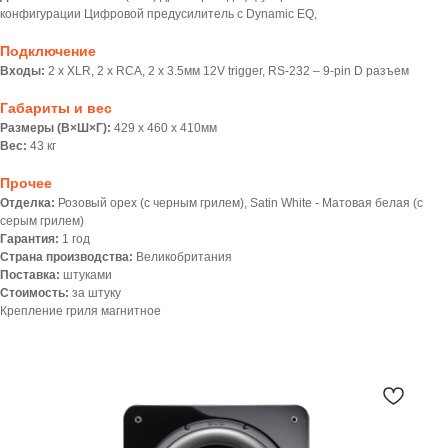
конфигурации Цифровой предусилитель с Dynamic EQ,
Подключение
Входы:
2 x XLR, 2 x RCA, 2 x 3.5мм 12V trigger, RS-232 – 9-pin D разъем
Габариты и вес
Размеры (В×Ш×Г):
429 х 460 х 410мм
Вес:
43 кг
Прочее
Отделка:
Розовый орех (с черным грилем), Satin White - Матовая белая (с
серым грилем)
Гарантия:
1 год
Страна производства:
Великобритания
Поставка:
штуками
Стоимость:
за штуку
Крепление гриля магнитное