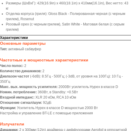
Размеры (ШхВхГ): 429(16.9in) х 460(18.1in) х 410мм(16.1in), Вес нетто: 43
кг
Отделка корпуса (гриля): Gloss Black - Полированная черная (с черным
грилем), Rosenut
Розовый орех (с черным грилем), Satin White - Матовая белая (с серым
грилем)
Характеристики
Основные параметры
Тип:
активный сабвуфер
Частотные и мощностные характеристики
Число полос:
2
Количество динамиков:
2
Диапазон частот
(-6dB): 8.5Гц - 500Гц; (-3dB, от уровня на 100Гц): 10 Гц -
350Гц
Макс. вых. мощность усилителя:
2000Вт усилитель Hypex в классе D
Номин. потребление:
360Вт, в Standby: <0.5Вт
Входной импеданс:
XLR 20 кОм, RCA 10 кОм
Отношение сигнал/шум:
92дБ
Функции:
Усилитель Hypex в классе D мощностью 2000 Вт
Настройка и управление BT-LE с помощью приложения
Излучатели
Динамики:
2 x 300мм (12in) драйвера с диффузорами Aerofoil в оппозитной