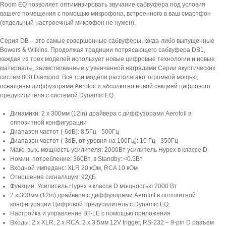
Room EQ позволяет оптимизировать звучание сабвуфера под условия
вашего помещения с помощью микрофона, встроенного в ваш смартфон
(отдельный настроечный микрофон не нужен).
Серия DB – это самые совершенные сабвуферы, когда-либо выпущенные
Bowers & Wilkins. Продолжая традиции потрясающего сабвуфера DB1,
каждая из трех моделей использует новые цифровые технологии и новые
материалы, заимствованные у увенчанной наградами Серии акустических
систем 800 Diamond. Все три модели располагают огромной мощью,
оснащены диффузорами Aerofoil и абсолютно новой секцией цифрового
предусилителя с системой Dynamic EQ.
Динамики: 2 x 300мм (12in) драйвера с диффузорами Aerofoil в
оппозитной конфигурации
Диапазон частот (-6dB): 8.5Гц - 500Гц
Диапазон частот (-3dB, от уровня на 100Гц): 10 Гц - 350Гц
Макс. вых. мощность усилителя: 2000Вт усилитель Hypex в классе D
Номин. потребление: 360Вт, в Standby: <0.5Вт
Входной импеданс: XLR 20 кОм, RCA 10 кОм
Отношение сигнал/шум: 92дБ
Функции: Усилитель Hypex в классе D мощностью 2000 Вт
2 x 300мм (12in) драйвера с диффузорами Aerofoil в оппозитной
конфигурации Цифровой предусилитель с Dynamic EQ,
Настройка и управление BT-LE с помощью приложения
Входы: 2 x XLR, 2 x RCA, 2 x 3.5мм 12V trigger, RS-232 – 9-pin D разъем