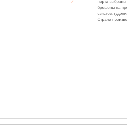
порта выбраны 
брошены на пре
свистов, гудения
Страна произво