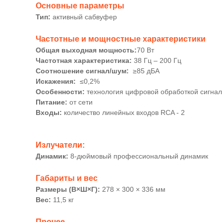
Основные параметры
Тип:
активный сабвуфер
Частотные и мощностные характеристики
Общая выходная мощность:
70 Вт
Частотная характеристика:
38 Гц – 200 Гц
Соотношение сигнал/шум:
≥85 дБА
Искажения:
≤0,2%
Особенности:
технология цифровой обработкой сигнал
Питание:
от сети
Входы:
количество линейных входов RCA - 2
Излучатели:
Динамик:
8-дюймовый профессиональный динамик
Габариты и вес
Размеры (В×Ш×Г):
278 × 300 × 336 мм
Вес:
11,5 кг
Прочее