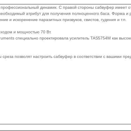
профессиональный динамик. С правой стороны сабвуфер имеет от
еобходимый атрибут для получения полноценного баса. Форма и р
ие и искоренение паразитных призвуков, свистов, гудения и т.п.
одом и мощностью 70 Вт.
truments специально проектировала усилитель TAS5754M как выс
ты среза позволят настроить сабвуфер в соответствии с вашими п