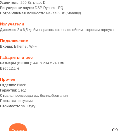
Усилитель:
250 Вт, класс D
Регулировки звука:
DSP, Dynamic EQ
Потребляемая мощность:
менее 6 Вт (Standby)
Излучатели
Динамик:
2 х 6,5 дюймов, расположены по обеим сторонам корпуса
Подключение
Входы:
Ethernet, Wi-Fi
Габариты и вес
Размеры (В×Ш×Г):
440 x 234 x 240 мм
Вес:
12,1 кг
Прочее
Отделка:
Black
Гарантия:
1 год
Страна производства:
Великобритания
Поставка:
штуками
Стоимость:
за штуку
Скидка