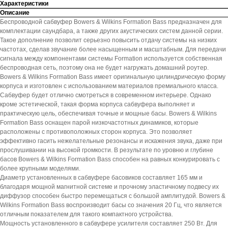
Характеристики
Описание
Беспроводной сабвуфер Bowers & Wilkins Formation Bass предназначен для
комплектации саундбара, а также других акустических систем данной серии.
Такое дополнение позволит серьезно повысить отдачу системы на низких
частотах, сделав звучание более насыщенным и масштабным. Для передачи
сигнала между компонентами системы Formation используется собственная
беспроводная сеть, поэтому она не будет нагружать домашний роутер.
Bowers & Wilkins Formation Bass имеет оригинальную цилиндрическую форму
корпуса и изготовлен с использованием материалов премиального класса.
Сабвуфер будет отлично смотреться в современном интерьере. Однако
кроме эстетической, такая форма корпуса сабвуфера выполняет и
практическую цель, обеспечивая точные и мощные басы. Bowers & Wilkins
Formation Bass оснащен парой низкочастотных динамиков, которые
расположены с противоположных сторон корпуса. Это позволяет
эффективно гасить нежелательные резонансы и искажения звука, даже при
прослушивании на высокой громкости. В результате по уровню и глубине
басов Bowers & Wilkins Formation Bass способен на равных конкурировать с
более крупными моделями.
Диаметр установленных в сабвуфере басовиков составляет 165 мм и
благодаря мощной магнитной системе и прочному эластичному подвесу их
диффузор способен быстро перемещаться с большой амплитудой. Bowers &
Wilkins Formation Bass воспроизводит басы со значения 20 Гц, что является
отличным показателем для такого компактного устройства.
Мощность установленного в сабвуфере усилителя составляет 250 Вт. Для