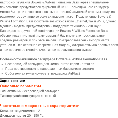
настройки звучания Bowers & Wilkins Formation Bass через специальное
приложение предусмотрен фирменный DSP. С помощью него сабвуфер
можно быстро и точно согласовать с остальной акустикой системы, получив
равномерное звучание во всем диапазоне частот. Подключение Bowers &
Wilkins Formation Bass к системе возможно как по Ethernet, так и Wi-Fi, однако
в данной модели предусмотрена и поддержка технологии AirPlay 2.
Благодаря продуманной конфигурации Bowers & Wilkins Formation Bass
обеспечивает плотный и равномерный бас в комнате прослушивания
средних размеров, и при этом не слишком требователен к выбору места
установки. Это отличная современная модель, которая отлично проявит себя
и при просмотре кинофильмов, и при прослушивании музыки.
Особенности активного сабвуфера Bowers & Wilkins Formation Bass
Беспроводной сабвуфер для компонентов серии Formation
Пара противоположно направленных басовиков в системе
Собственная мультирум-сеть, поддержка AirPlay2
Характеристики
Основные параметры
Тип:
активный беспроводной сабвуфер
Тип корпуса/конструкция:
закрытый
Частотные и мощностные характеристики
Количество динамиков:
2
Диапазон частот
20 - 150 Гц