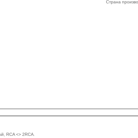
Страна произво
ный, RCA <> 2RCA.