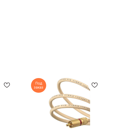
Под
заказ