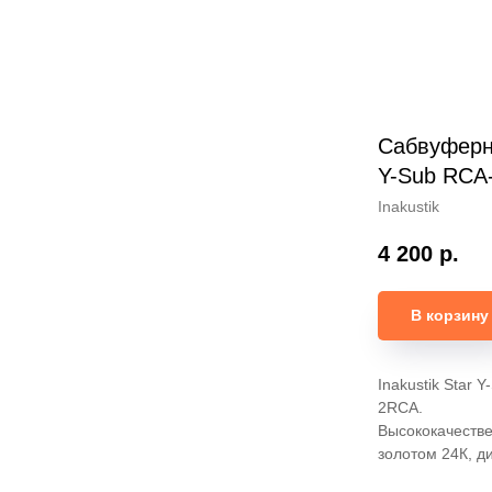
Сабвуферны
Y-Sub RCA-
Inakustik
4 200
р.
В корзину
Inakustik Star
2RCA.
Высококачеств
золотом 24К, д