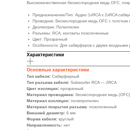
Высококачественная бескислородная медь OFC, покр
Предназначение/Тип: Аудио 1xRCA x 2xRCA сабв
Проводник: Бескислородная медь OFC с толстым
Диэлектрик: Полиэтилен
Разъемы: RCA, контакты позолоченные
Цвет: Прозрачный
Особенности: Для сабвуферов с двумя входными 
Характеристики
Основные характеристики
Тип кабеля:
Сабвуферный
Тип разъема кабеля:
Subwoofer RCA — 2RCA
Цвет изоляции:
прозрачный
Материал проводника:
беcкислородная медь (OFC
Материал изоляции:
полипропилен
Материал покрытия разъема
: позолоченный
Внешний диаметр:
6 мм
Форма кабеля:
круглый
Направленность:
нет