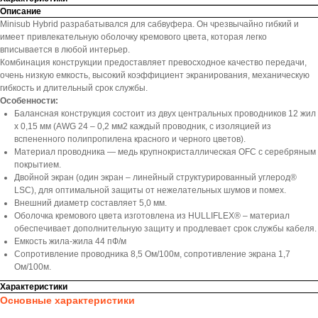
Описание
Minisub Hybrid разрабатывался для сабвуфера. Он чрезвычайно гибкий и
имеет привлекательную оболочку кремового цвета, которая легко
вписывается в любой интерьер.
Комбинация конструкции предоставляет превосходное качество передачи,
очень низкую емкость, высокий коэффициент экранирования, механическую
гибкость и длительный срок службы.
Особенности:
Балансная конструкция состоит из двух центральных проводников 12 жил
х 0,15 мм (AWG 24 – 0,2 мм2 каждый проводник, с изоляцией из
вспененного полипропилена красного и черного цветов).
Материал проводника — медь крупнокристаллическая OFC с серебряным
покрытием.
Двойной экран (один экран – линейный структурированный углерод®
LSC), для оптимальной защиты от нежелательных шумов и помех.
Внешний диаметр составляет 5,0 мм.
Оболочка кремового цвета изготовлена из HULLIFLEX® – материал
обеспечивает дополнительную защиту и продлевает срок службы кабеля.
Емкость жила-жила 44 пФ/м
Сопротивление проводника 8,5 Ом/100м, сопротивление экрана 1,7
Ом/100м.
Характеристики
Основные характеристики