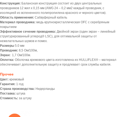
Конструкция:
Балансная конструкция состоит из двух центральных
проводников 12 жил х 0,15 мм (AWG 24 – 0,2 мм2 каждый проводник, с
изоляцией из вспененного полипропилена красного и черного цветов).
Область применения:
Сабвуферный кабель
Материал проводника:
медь крупнокристаллическая OFC с серебряным
покрытием
Эффективное сечение проводника:
Двойной экран (один экран – линейный
структурированный углерод® LSC), для оптимальной защиты от
нежелательных шумов и помех.
Размеры
5.0 мм
Проводник:
8,5 Ом/100м,
Экран:
1,7 Ом/100м.
Оплетка:
Оболочка кремового цвета изготовлена из HULLIFLEX® – материал
обеспечивает дополнительную защиту и продлевает срок службы кабеля.
Прочее
Цвет:
кремовый
Гарантия:
1 год
Страна производства:
Нидерланды
Поставка:
штука
Стоимость:
за штуку