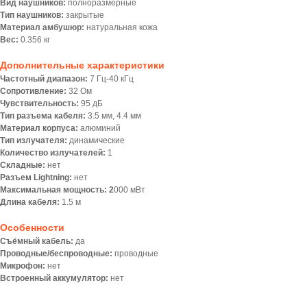
Вид наушников:
полноразмерные
Тип наушников:
закрытые
Материал амбушюр:
натуральная кожа
Вес:
0.356 кг
Дополнительные характеристики
Частотный диапазон:
7 Гц-40 кГц
Сопротивление:
32 Ом
Чувствительность:
95 дБ
Тип разъема кабеля:
3.5 мм, 4.4 мм
Материал корпуса:
алюминий
Тип излучателя:
динамические
Количество излучателей:
1
Складные:
нет
Разъем Lightning:
нет
Максимальная мощность: 2
000 мВт
Длина кабеля:
1.5 м
Особенности
Съёмный кабель:
да
Проводные/беспроводные:
проводные
Микрофон:
нет
Встроенный аккумулятор:
нет