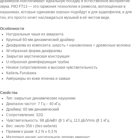
драйверов обеспечивают идеальную посадку и естественное восприятие
звука. FIIO FT13 — это гармония технологии и ремесла, воплощённая в
наушниках, которые одинаково хорошо подойдут и для аудиофилов, и для
тех, кто просто хочет наслаждаться музыкой в её чистом виде.
Особенности
Натуральные чаши из амаранта
Крупный 60-мм динамический драйвер
Диафрагма из композита: шерсть + нановолокна + древесные волокна
W-образная форма диафрагмы
Закрытая акустическая конструкция
U-образная демпфирующая трубка
Низкое сопротивление и высокая чувствительность
Кабель Furukawa
Амбушюры из кожи ягненка и замши
Свойства
Тип: закрытые динамические наушники
Диапазон частот: 7 Гц – 40 кГц
Драйвер: 60 мм динамический
Сопротивление: 32Ω
Чувствительность: 98 дБ/мВт @ 1 кГц, 113 дБ/Vrms @ 1 кГц
Вес: около 356 г (без кабеля)
Прижим к ушам: 4,2 N ± 0,3 N
Материал чашек: натуральное дерево амарант