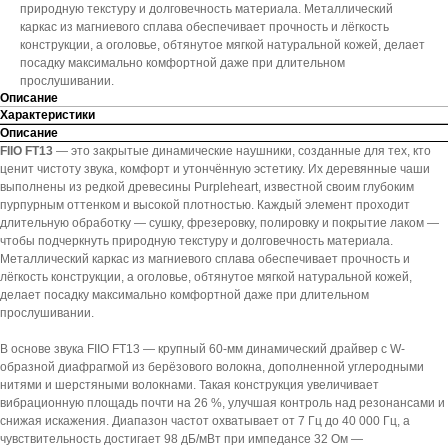
природную текстуру и долговечность материала. Металлический
каркас из магниевого сплава обеспечивает прочность и лёгкость
конструкции, а оголовье, обтянутое мягкой натуральной кожей, делает
посадку максимально комфортной даже при длительном
прослушивании.
Описание
Характеристики
Описание
FIIO FT13
— это закрытые динамические наушники, созданные для тех, кто
ценит чистоту звука, комфорт и утончённую эстетику. Их деревянные чаши
выполнены из редкой древесины Purpleheart, известной своим глубоким
пурпурным оттенком и высокой плотностью. Каждый элемент проходит
длительную обработку — сушку, фрезеровку, полировку и покрытие лаком —
чтобы подчеркнуть природную текстуру и долговечность материала.
Металлический каркас из магниевого сплава обеспечивает прочность и
лёгкость конструкции, а оголовье, обтянутое мягкой натуральной кожей,
делает посадку максимально комфортной даже при длительном
прослушивании.
В основе звука FIIO FT13 — крупный 60-мм динамический драйвер с W-
образной диафрагмой из берёзового волокна, дополненной углеродными
нитями и шерстяными волокнами. Такая конструкция увеличивает
вибрационную площадь почти на 26 %, улучшая контроль над резонансами и
снижая искажения. Диапазон частот охватывает от 7 Гц до 40 000 Гц, а
чувствительность достигает 98 дБ/мВт при импедансе 32 Ом —