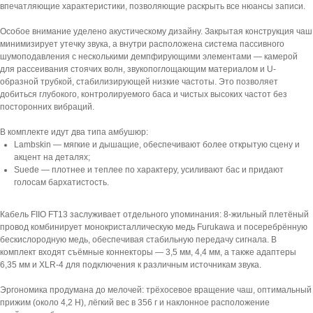
впечатляющие характеристики, позволяющие раскрыть все нюансы записи.
Особое внимание уделено акустическому дизайну. Закрытая конструкция чаш
минимизирует утечку звука, а внутри расположена система пассивного
шумоподавления с несколькими демпфирующими элементами — камерой
для рассеивания стоячих волн, звукопоглощающим материалом и U-
образной трубкой, стабилизирующей низкие частоты. Это позволяет
добиться глубокого, контролируемого баса и чистых высоких частот без
посторонних вибраций.
В комплекте идут два типа амбушюр:
Lambskin — мягкие и дышащие, обеспечивают более открытую сцену и
акцент на деталях;
Suede — плотнее и теплее по характеру, усиливают бас и придают
голосам бархатистость.
Кабель FIIO FT13 заслуживает отдельного упоминания: 8-жильный плетёный
провод комбинирует монокристаллическую медь Furukawa и посеребрённую
бескислородную медь, обеспечивая стабильную передачу сигнала. В
комплект входят съёмные коннекторы — 3,5 мм, 4,4 мм, а также адаптеры
6,35 мм и XLR-4 для подключения к различным источникам звука.
Эргономика продумана до мелочей: трёхосевое вращение чаш, оптимальный
прижим (около 4,2 Н), лёгкий вес в 356 г и наклонное расположение