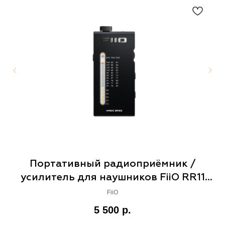
ky
Портативный радиоприёмник /
усилитель для наушников FiiO RR11
black
FiiO
5 500
р.