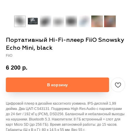
Портативный Hi-Fi-плеер FiiO Snowsky
Echo Mini, black
FiiO
6 200
р.
В корзину
Цифровой плеер в дизайне кассетного уокмена. IPS-дисплей 1,99
дюйма. Два ЦАП CS43131. Поддержка High Res Audio с параметрами
до 24 бит / 192 кГц (PCM), DSD256. Балансный и небалансный выходы
на наушники. Bluetooth 5.3. Накопители: 8 ГБ встроенный + слот для
карт Micro SD (до 256 ГБ). Время автономной работы: до 15 часов.
Габариты (Ш х В х Г): 80 x 14,5 x 55 мм. Вес 55 г.