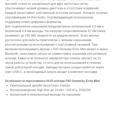
высокой точности, раздельные для двух частотных сеток,
обеспечивают низкий уровень джиттера и отсутствие искажений.
Каждый канал имеет собственный источник питания. Аппарат получил
сертификацию Hi-Res Audio, подтверждающую полноценную
поддержку новых цифровых форматов.
Для подключения наушников предусмотрены небалансный 3,5-мм и
балансный 4,4-мм выходы. На нагрузке сопротивлением 32 Ом плеер
развивает до 250 мВт мощности на каждом канале. Этого вполне
достаточно для работы практически с любыми наушниками,
рассчитанными на использование с портативной техникой. При
желании прослушивать музыку с FiiO Snowsky Echo Mini можно и через
Bluetooth, транслируя сигнал на совместимые наушники или активные
колонки. Емкости встроенного аккумулятора плеера хватает на 15
часов работы устройства, то есть для их использования в течение
самой длительной поездки. Зарядка батареи осуществляется через
порт USB-C, а необходимый кабель входит в комплект поставки.
Особенности портативного Hi-Fi-плеера FiiO Snowsky Echo Mini
Оригинальный дизайн кассетного плеера
Воспроизведение High Res до 24 бит / 192 кГц, DSD256
Балансный и небалансный выходы на наушники