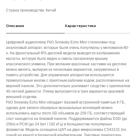
Страна производства: Китай
Описание
Характеристики
Цифровой аудиоплеер FiiO Snowsky Echo Mini стилизован под
аналоговый аппарат, которые были очень популярны у меломанов 80-
х. На фронтальный IPS-дисплей модели выводится изображение
кассеты, которую было видно и сквозь прозрачную крышку
классического уокмена. При желании красочные заставки на дисплее
можно менять, выбирая из нескольких вариантов, загруженных в
память устройства. Для управления аппаратом используются
прямоугольные кнопки с приятным рабочим ходом, расположенные на
верхней панели. Это дополнительно усиливает сходство с оригиналом
40-летней давности. Плеер выпускается в трех вариантах красивой
внешней отделки.
FiiO Snowsky Echo Mini обладает базовой встроенной памятью 8 ГБ,
однако для записи обширных музыкальных коллекций можно
использовать карты micro-SD объемом до 256 ГБ, соответствующий
слот находится на боковой панели. Поддерживаются файлы DSD (до
256х) и PCM (до 24 бит / 192 кГц) в большинстве популярных
форматов. Модель оснащена ЦАП на двух микросхемах CS43131 (по
одной на канал) в балансной конфигурации. Тактовые генераторы