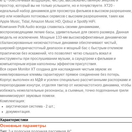
кГц - обеспечивая воздушную, чистую, высококачественную энергию и
простор, который вы не только услышите, но и почувствуете. XT20 -
идеальный набор динамиков для просмотра фильмов в высоком разрешении,
игр или новейших потоковых сервисов с высоким разрешением, таких как
Apple Music, Tidal, Amazon Music HD, Qobuz и Spotify HiFi.
Компания Polk Audio всегда славилась своими динамиками,
воспроизводящими легкие басы, удивительные для своего размера. Данная
модель не исключение. Мощные 133-мм высокоэффективные динамически
сбалансированные низкочастотные динамики обеспечивают чистый,
широкий среднечастотный диапазон и мощный бас с быстрым откликом
практически без искажений, что позволяет четко слышать вокал и
инструменты при прослушивании музыки, а саундтреки к фильмам и
компьютерным играм наполнены эффектом присутствия.
Вся серия Monitor XT создана для наслаждения чистым звуком: их
никелированные клеммы гарантируют прямое соединение без потерь.
Корпус выполнен из МДФ и усилен специально рассчитанными распорками и
перегородками изнутри, отделяя твитер от низкочастотного динамика, чтобы
избежать нежелательные резонансы, а съемные, точно подогнанные грили
минимизируют звуковые помехи.
Комплектация:
акустическая система - 2 шт.;
документация.
Характеристики
Основные параметры
Тип:
2-х полосная полочная пассивная АС