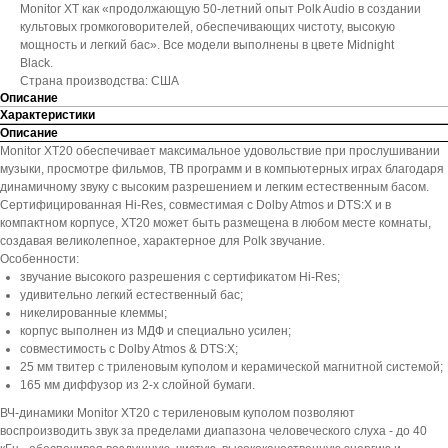
Monitor XT как «продолжающую 50-летний опыт Polk Audio в создании
культовых громкоговорителей, обеспечивающих чистоту, высокую
мощность и легкий бас». Все модели выполнены в цвете Midnight
Black.
Страна производства: США
Описание
Характеристики
Описание
Monitor XT20 обеспечивает максимальное удовольствие при прослушивании
музыки, просмотре фильмов, ТВ программ и в компьютерных играх благодаря
динамичному звуку с высоким разрешением и легким естественным басом.
Сертифицированная Hi-Res, совместимая с Dolby Atmos и DTS:X и в
компактном корпусе, XT20 может быть размещена в любом месте комнаты,
создавая великолепное, характерное для Polk звучание.
Особенности:
звучание высокого разрешения с сертификатом Hi-Res;
удивительно легкий естественный бас;
никелированные клеммы;
корпус выполнен из МДФ и специально усилен;
совместимость с Dolby Atmos & DTS:X;
25 мм твитер с триленовым куполом и керамической магнитной системой;
165 мм диффузор из 2-х слойной бумаги.
ВЧ-динамики Monitor XT20 с териленовым куполом позволяют
воспроизводить звук за пределами диапазона человеческого слуха - до 40