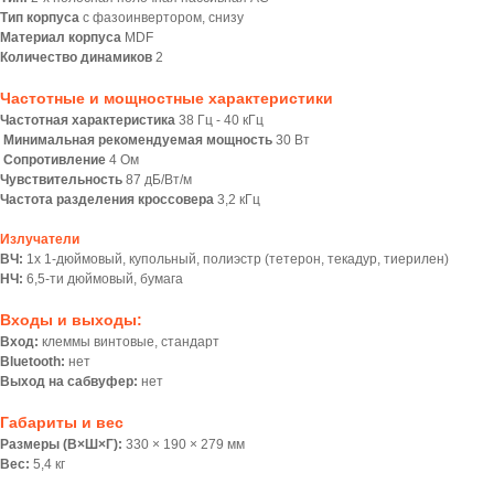
Тип корпуса
с фазоинвертором, снизу
Материал корпуса
MDF
Количество динамиков
2
Частотные и мощностные характеристики
Частотная характеристика
38 Гц - 40 кГц
Минимальная рекомендуемая мощность
30 Вт
Сопротивление
4 Ом
Чувствительность
87 дБ/Вт/м
Частота разделения кроссовера
3,2 кГц
Излучатели
ВЧ:
1х 1-дюймовый, купольный, полиэстр (тетерон, текадур, тиерилен)
НЧ:
6,5-ти дюймовый, бумага
Входы и выходы:
Вход:
клеммы винтовые, стандарт
Bluetooth:
нет
Выход на сабвуфер:
нет
Габариты и вес
Размеры (В×Ш×Г):
330 × 190 × 279 мм
Вес:
5,4 кг