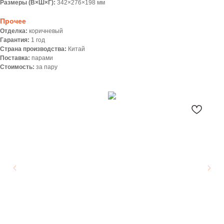
Размеры (В×Ш×Г):
342×276×198 мм
Прочее
Отделка:
коричневый
Гарантия:
1 год
Страна производства:
Китай
Поставка:
парами
Стоимость:
за пару