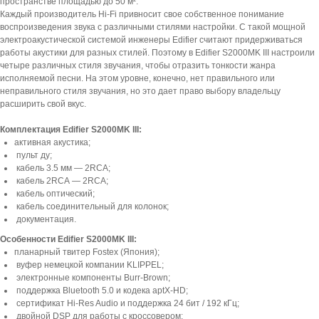
пространстве площадью до 50 м².
Каждый производитель Hi-Fi привносит свое собственное понимание
воспроизведения звука с различными стилями настройки. С такой мощной
электроакустической системой инженеры Edifier считают придерживаться
работы акустики для разных стилей. Поэтому в Edifier S2000MK III настроили
четыре различных стиля звучания, чтобы отразить тонкости жанра
исполняемой песни. На этом уровне, конечно, нет правильного или
неправильного стиля звучания, но это дает право выбору владельцу
расширить свой вкус.
Комплектация Edifier S2000MK III:
активная акустика;
пульт ду;
кабель 3.5 мм — 2RCA;
кабель 2RCA — 2RCA;
кабель оптический;
кабель соединительный для колонок;
документация.
Особенности Edifier S2000MK III:
планарный твитер Fostex (Япония);
вуфер немецкой компании KLIPPEL;
электронные компоненты Burr-Brown;
поддержка Bluetooth 5.0 и кодека aptX-HD;
сертификат Hi-Res Audio и поддержка 24 бит / 192 кГц;
двойной DSP для работы с кроссовером;