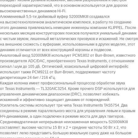
обладает низким уровнем искажений, высоким разрешением и быстрой
переходной характеристикой, что в основном используется для дорогих
высококачественных динамиков Hi-Fi.
Алюминиевый 5,5-ти дюймовый вуфер S2000MKIII создавался
на высокотехнологичном аналитическом комплексе, в работу по созданию
этого динамика привлекались немецкие инженеры компании KLIPPEL. После
нескольких месяцев конструкторских поисков получился уникальный динамик
с чистым звуком, лишенный металлических призвуков и искажений. Не смотря
на внешнюю схожесть с вуферами, использованными в других моделях, этот
динамик отличается от всех конструкцией корзины и подвесом.
Аналоговый вход S2000MKIII использует PCM1802 от Burr-Brown, известного
производителя ADC/DAC, приобретенного Texas Instruments, с отношением
сигнал / шум до 105 дБ. Оптический, коаксиальный цифровой интерфейс
использует также PCM9211 от Burr-Brown, поддерживает частоту
дискретизации 24 бит / 216 кГц.
Каждая колонка имеет профессиональный процессор обработки звука
от Texas Instruments — TL320AIC3254. Кроме прочего DSP используется для
управления динамическим диапазоном (DRC), позволяет избежать
искажений и эффективно защищает динамик от повреждений.
Усилитель системы использует три чипа Texas Instruments TAS5754. Два
соединены в режиме параллельного моста для управления левым и правым
НЧ-динамиками, а один подключен в режиме моста для двух твитеров.
Среднеквадратичная непрерывная неискаженная мощность S2000MKIII
составляет: высокие частоты 15 Вт x 2 + средние частоты 50 Вт x 2, что
позволяет легко представить большую вокальную сцену даже на большом