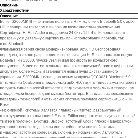
Страна производства: Китай
Описание
Характеристики
Описание
Edifier S2000MK III — активные полочные Hi-Fi колонки с Bluetooth 5.0 с aptX-
HD, планарным твитером и широкими возможностями подключения.
Сертификат Hi-Res Audio и поддержка 24 бит / 192 кГц. Колонки строят
прозрачную и детальную картину как при использовании провода, так
и по Bluetooth .
Флагманская серия снова модернизирована, aptX HD беспроводная
передача, высокое разрешение и сертификация Hi-Res, продолжая новую
модель Hi-Fi S3000, глубже увеличивая громкость низкочастотного
погружения, более естественным становится взаимодействие с цифровым
дисплеем, более модным становится новый пульт дистанционного
управления. S2000MKIII оснащена новым модулем QCC3031 Bluetooth 5.0
от компании Qualcomm с поддержкой aptX HD, так что теперь акустика может
получать сигнал высокой четкости и подключается к мобильным телефонам
с поддержкой беспроводной музыки без потерь. Благодаря использованию
передовых технологий акустическая система получила сертификацию «Hi-
Res».
«Изюминкой» системы является планарный твитер, разработанный
в сотрудничестве с компанией Fostex. Edifier впервые использует ленточный
твитер в полочной акустике. Высокочастотный блок с плоской диафрагмой
устраняет основные дефекты «нелинейности магнитной схемы»
и «высокочастотные колебания, склонные к искажению». Излучатель