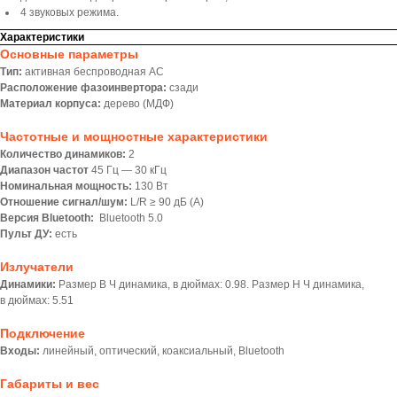
4 звуковых режима.
Характеристики
Основные параметры
Тип:
активная беспроводная АС
Расположение фазоинвертора:
сзади
Материал корпуса:
дерево (МДФ)
Частотные и мощностные характеристики
Количество динамиков:
2
Диапазон частот
45 Гц — 30 кГц
Номинальная мощность:
130 Вт
Отношение сигнал/шум:
L/R ≥ 90 дБ (A)
Версия Bluetooth:
Bluetooth 5.0
Пульт ДУ:
есть
Излучатели
Динамики:
Размер В Ч динамика, в дюймах: 0.98. Размер Н Ч динамика,
в дюймах: 5.51
Подключение
Входы:
линейный, оптический, коаксиальный, Bluetooth
Габариты и вес