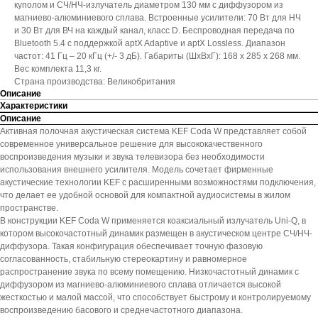
куполом и СЧ/НЧ-излучатель диаметром 130 мм с диффузором из
магниево-алюминиевого сплава. Встроенные усилители: 70 Вт для НЧ
и 30 Вт для ВЧ на каждый канал, класс D. Беспроводная передача по
Bluetooth 5.4 с поддержкой aptX Adaptive и aptX Lossless. Диапазон
частот: 41 Гц – 20 кГц (+/- 3 дБ). Габариты (ШхВхГ): 168 х 285 х 268 мм.
Вес комплекта 11,3 кг.
Страна производства: Великобритания
Описание
Характеристики
Описание
Активная полочная акустическая система KEF Coda W представляет собой
современное универсальное решение для высококачественного
воспроизведения музыки и звука телевизора без необходимости
использования внешнего усилителя. Модель сочетает фирменные
акустические технологии KEF с расширенными возможностями подключения,
что делает ее удобной основой для компактной аудиосистемы в жилом
пространстве.
В конструкции KEF Coda W применяется коаксиальный излучатель Uni-Q, в
котором высокочастотный динамик размещен в акустическом центре СЧ/НЧ-
диффузора. Такая конфигурация обеспечивает точную фазовую
согласованность, стабильную стереокартину и равномерное
распространение звука по всему помещению. Низкочастотный динамик с
диффузором из магниево-алюминиевого сплава отличается высокой
жесткостью и малой массой, что способствует быстрому и контролируемому
воспроизведению басового и среднечастотного диапазона.