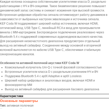
Каждая колонка оснащена собственными усилителями класса D, раздельно
работающими с НЧ и ВЧ-секциями. Такое биампинговое решение повышает
динамический запас системы и снижает искажения при высокой громкости.
Встроенная цифровая обработка сигнала оптимизирует работу динамиков в
зависимости от выбранных настроек эквализации и источника сигнала.
KEF Coda W поддерживает широкий набор источников, включая HDMI,
оптический вход, USB Type C, линейный RCA и вход для проигрывателя
винила с MM-картриджем. Беспроводное подключение реализовано через
Bluetooth 5.4 с поддержкой современных аудиокодеков высокого качества.
Для расширения низкочастотного диапазона предусмотрен отдельный
выход на активный сабвуфер. Соединение между основной и вторичной
колонкой выполняется по кабелю USB Type C, обеспечивая стабильную
синхронизацию каналов.
Особенности активной полочной акустики KEF Coda W
Коаксиальный излучатель Uni-Q с точной фазовой согласованностью
Встроенные усилители класса D с раздельным усилением НЧ и ВЧ
Поддержка Bluetooth 5.4 с aptX Adaptive и aptX Lossless
Широкий набор цифровых и аналоговых входов, включая HDMI и
фонокорректор MM
Выход на активный сабвуфер для расширения басового диапазона
Характеристики
Основные параметры
Тип:
активная полочная