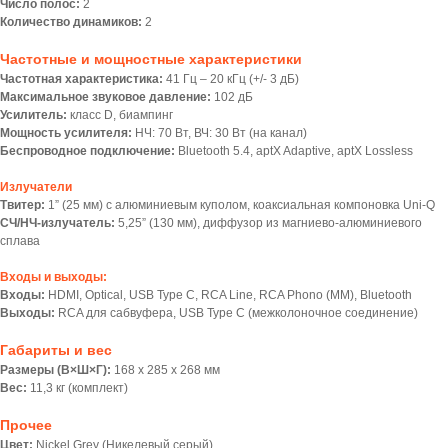
Число полос:
2
Количество динамиков:
2
Частотные и мощностные характеристики
Частотная характеристика:
41 Гц – 20 кГц (+/- 3 дБ)
Максимальное звуковое давление:
102 дБ
Усилитель:
класс D, биампинг
Мощность усилителя:
НЧ: 70 Вт, ВЧ: 30 Вт (на канал)
Беспроводное подключение:
Bluetooth 5.4, aptX Adaptive, aptX Lossless
Излучатели
Твитер:
1” (25 мм) с алюминиевым куполом, коаксиальная компоновка Uni-Q
СЧ/НЧ-излучатель:
5,25” (130 мм), диффузор из магниево-алюминиевого
сплава
Входы и выходы:
Входы:
HDMI, Optical, USB Type C, RCA Line, RCA Phono (MM), Bluetooth
Выходы:
RCA для сабвуфера, USB Type C (межколоночное соединение)
Габариты и вес
Размеры (В×Ш×Г):
168 х 285 х 268 мм
Вес:
11,3 кг (комплект)
Прочее
Цвет:
Nickel Grey (Никелевый серый)