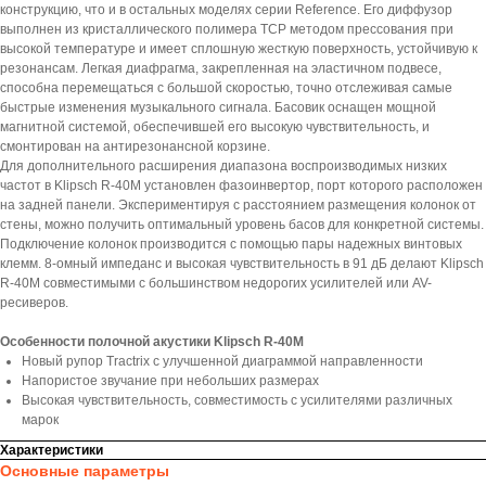
конструкцию, что и в остальных моделях серии Reference. Его диффузор
выполнен из кристаллического полимера TCP методом прессования при
высокой температуре и имеет сплошную жесткую поверхность, устойчивую к
резонансам. Легкая диафрагма, закрепленная на эластичном подвесе,
способна перемещаться с большой скоростью, точно отслеживая самые
быстрые изменения музыкального сигнала. Басовик оснащен мощной
магнитной системой, обеспечившей его высокую чувствительность, и
смонтирован на антирезонансной корзине.
Для дополнительного расширения диапазона воспроизводимых низких
частот в Klipsch R-40M установлен фазоинвертор, порт которого расположен
на задней панели. Экспериментируя с расстоянием размещения колонок от
стены, можно получить оптимальный уровень басов для конкретной системы.
Подключение колонок производится с помощью пары надежных винтовых
клемм. 8-омный импеданс и высокая чувствительность в 91 дБ делают Klipsch
R-40M совместимыми с большинством недорогих усилителей или AV-
ресиверов.
Особенности полочной акустики Klipsch R-40M
Новый рупор Tractrix с улучшенной диаграммой направленности
Напористое звучание при небольших размерах
Высокая чувствительность, совместимость с усилителями различных
марок
Характеристики
Основные параметры