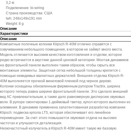
3,2 кг.
Подключение: bi-wiring
Страна производства: США
lwh: 248x149x191 mm
Weight: 8 g
Описание
Характеристики
Описание
Компактные полочные колонки Klipsch R-40M отлично справятся с
озвучиванием небольшого помещения, в котором не займут много места.
Модель отличается высоким качеством изготовления и отделки, которое
редко встречается в акустике данной ценовой категории. Монтаж динамиков
на фронтальной панели выполнен таким образом, чтобы скрыть все
монтажные элементы. Защитная сетка небольшой толщины крепится с
помощью невидимых магнитных держателей. Внешняя отделка Klipsch R-
40M выполняется прочной виниловой пленкой под черное дерево.
Колонки оснащены обновленным фирменным рупором Tractrix, ширина
которого теперь равна ширине фронтальной панели. Это сделало внешний
вид АС привлекательным, а также дало равномерную дисперсию звуковых
волн. В рупоре смонтирован 1-дюймовый твитер, купол которого выполнен из
алюминия. В динамике применена запатентованная разработка компании
Klipsch: подвеска купола LTS, которая обеспечивает его линейное
перемещение. За счет этого повышается звуковая отдача на высоких
частотах и улучшается детализация.
Низкочастотный излучатель в Klipsch R-40M имеет такую же базовую