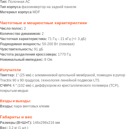
Тип:
Полочная АС
Тип корпуса
фазоинвертор на задней панели
Материал корпуса
MDF
Частотные и мощностные характеристики
Число полос:
2
Количество динамиков:
2
Частотная характеристика:
71 Гц – 21 кГц (+/- 3 дБ)
Подводимая мощность:
50-200 Вт (пиковая)
Чувствительность:
91 дБ
Частота разделения кроссовера:
1770 Гц
Номинальный импеданс:
8 Ом
Излучатели
Твиттер:
1” (25 мм) с алюминиевой купольной мембраной, помещен в рупор
Tractrix 90 х 90 градусов, технология линейной подвески LTS
СЧ/НЧ:
4 " (102 мм) с диффузором из кристаллического полимера (TCP),
покрытым медью
Входы и выходы:
Входы:
пара винтовых клемм
Габариты и вес
Размеры (В×Ш×Г):
146x298x216 мм
Вес:
3,2 кг (1 шт.)