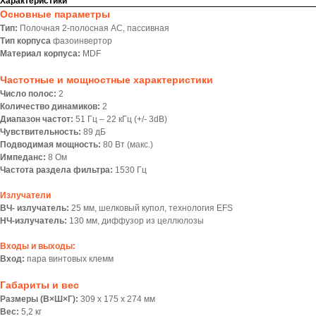
Характеристики
Основные параметры
Тип:
Полочная 2-полосная АС, пассивная
Тип корпуса
фазоинвертор
Материал корпуса:
MDF
Частотные и мощностные характеристики
Число полос:
2
Количество динамиков:
2
Диапазон частот:
51 Гц – 22 кГц (+/- 3dB)
Чувствительность:
89 дБ
Подводимая мощность:
80 Вт (макс.)
Импеданс:
8 Ом
Частота раздела фильтра:
1530 Гц
Излучатели
ВЧ- излучатель:
25 мм, шелковый купол, технология EFS
НЧ-излучатель:
130 мм, диффузор из целлюлозы
Входы и выходы:
Вход:
пара винтовых клемм
Габариты и вес
Размеры (В×Ш×Г):
309 x 175 x 274 мм
Вес:
5,2 кг