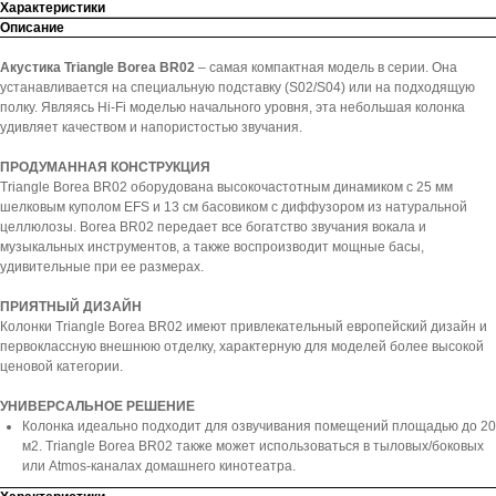
Характеристики
Описание
Акустика Triangle Borea BR02
– самая компактная модель в серии. Она
устанавливается на специальную подставку (S02/S04) или на подходящую
полку. Являясь Hi-Fi моделью начального уровня, эта небольшая колонка
удивляет качеством и напористостью звучания.
ПРОДУМАННАЯ КОНСТРУКЦИЯ
Triangle Borea BR02 оборудована высокочастотным динамиком с 25 мм
шелковым куполом EFS и 13 см басовиком с диффузором из натуральной
целлюлозы. Borea BR02 передает все богатство звучания вокала и
музыкальных инструментов, а также воспроизводит мощные басы,
удивительные при ее размерах.
ПРИЯТНЫЙ ДИЗАЙН
Колонки Triangle Borea BR02 имеют привлекательный европейский дизайн и
первоклассную внешнюю отделку, характерную для моделей более высокой
ценовой категории.
УНИВЕРСАЛЬНОЕ РЕШЕНИЕ
Колонка идеально подходит для озвучивания помещений площадью до 20
м2. Triangle Borea BR02 также может использоваться в тыловых/боковых
или Atmos-каналах домашнего кинотеатра.