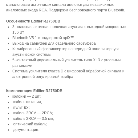
к аналоговым источникам сигнала имеются два независимых
аналоговых входа RCA. Поддержка беспроводного порта Bluetooth.
Особенности Edifier R2750DB
3-полосная активная полочная акустика с выходной мощностью
136 Вт
Bluetooth V5.1 с поддержкой aptX™
Выход на сабвуфер для отдельного сабвуфера
Калиброванный фазоинвертор на передней панели корпуса
акустической системы
5-контактный двухканальный усилитель типа XLR с угловыми
разъемами
Система усилителя класса D с цифровой обработкой сигнала и
электронной регулировкой тембра
Комплектация Edifier R2750DB
колонки — 2 шт;
кабель питания;
пульт ДУ;
кабель 2RCA — 2RCA;
кабель 2RCA — 3.5 мм;
оптический кабель;
документация.