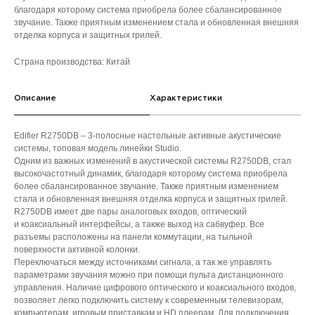
благодаря которому система приобрела более сбалансированное
звучание. Также приятным изменением стала и обновленная внешняя
отделка корпуса и защитных грилей.
Страна производства: Китай
Описание
Характеристики
Edifier R2750DB – 3-полосные настольные активные акустические
системы, топовая модель линейки Studio.
Одним из важных изменений в акустической системы R2750DB, стал
высокочастотный динамик, благодаря которому система приобрела
более сбалансированное звучание. Также приятным изменением
стала и обновленная внешняя отделка корпуса и защитных грилей.
R2750DB имеет две пары аналоговых входов, оптический
и коаксиальный интерфейсы, а также выход на сабвуфер. Все
разъемы расположены на панели коммутации, на тыльной
поверхности активной колонки.
Переключаться между источниками сигнала, а так же управлять
параметрами звучания можно при помощи пульта дистанционного
управления. Наличие цифрового оптического и коаксиального входов,
позволяет легко подключить систему к современным телевизорам,
компьютерам, игровым приставкам и HD плеерам. Для подключения