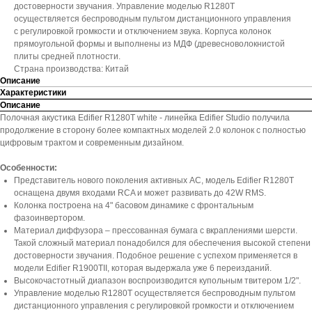
достоверности звучания. Управление моделью R1280T
осуществляется беспроводным пультом дистанционного управления
с регулировкой громкости и отключением звука. Корпуса колонок
прямоугольной формы и выполнены из МДФ (древесноволокнистой
плиты средней плотности.
Страна производства: Китай
Описание
Характеристики
Описание
Полочная акустика Edifier R1280T white - линейка Edifier Studio получила
продолжение в сторону более компактных моделей 2.0 колонок с полностью
цифровым трактом и современным дизайном.
Особенности:
Представитель нового поколения активных АС, модель Edifier R1280T
оснащена двумя входами RCA и может развивать до 42W RMS.
Колонка построена на 4" басовом динамике с фронтальным
фазоинвертором.
Материал диффузора – прессованная бумага с вкраплениями шерсти.
Такой сложный материал понадобился для обеспечения высокой степени
достоверности звучания. Подобное решение с успехом применяется в
модели Edifier R1900TII, которая выдержала уже 6 переизданий.
Высокочастотный диапазон воспроизводится купольным твитером 1/2".
Управление моделью R1280T осуществляется беспроводным пультом
дистанционного управления с регулировкой громкости и отключением