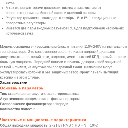
звука.
А так-же регуляторами громкости, низких и высоких частот
расположенными на боковой панели активной колонки.
Регулятор громкости –валкодер, а тембры НЧ и ВЧ – традиционные
поворотные регуляторы.
Имеется две пары входных разъемов RCA для подключения нескольких
источников звука.
Модель оснащена универсальным блоком питания 110V-240V на импульсном
транфсрматоре. Это современное решение имеет широкий диапазон
допустимых напряжений сети, надежно, имеет высокий КПД, низкий нагрев и
большую мощность. Передний панели снабжены декоративной защитной
сеткой – грилем, из акустически прозрачной ткани. Желающие могут
эксплуатировать колонки и без защитных сеток. Фронт панели выглядят
красиво и в этом случае.
Характеристики
Основные параметры
Тип:
стационарная акустическая стереосистема
Акустическое оформление:
с фазоинвертором
Расположение фазоинвертора:
спереди
Количество полос:
2
Частотные и мощностные характеристики
Общая выходная мощность:
2×21 Вт RMS (THD + N = 10%)