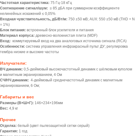
Частотная характеристика:
75 Гц-18 кГц
Соотношение сигнал/шум:
≥ 85 дБА при суммарном коэффициенте
нелинейных искажений ≤ 0,05%
Входная чувствительность, дБ/Вт/м:
750 ±50 мВ; AUX: 550 ±50 мВ (THD + N
= 1%)
Блок питания:
встроенный блок усилителя и питания
Материал корпуса:
древесно-волокнистая плита (MDF)
Вход:
коммутируемый вход на два аналоговых источника сигнала (RCA)
Особенности:
система управления инфракрасный пульт ДУ; регулировка
тембра низкие и высокие частоты
Излучатели:
ВЧ динамик:
0,5-дюймовый высокочастотный динамик с шёлковым куполом
и магнитным экранированием, 4 Ом
СЧ/НЧ динамик:
4-дюймовый среднечастотный динамик с магнитным
экранированием, 6 Ом;
Габариты и вес
Размеры (В×Ш×Г):
146×234×196мм
Вес:
4,9 кг
Прочее
Отделка:
белый (цвет пылезащитной сетки серый)
Гарантия:
1 год