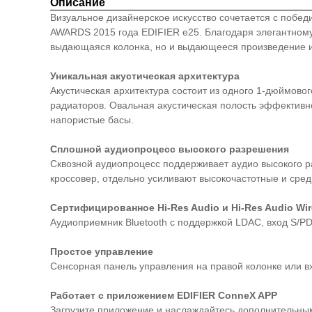
Описание
Визуальное дизайнерское искусство сочетается с побе
AWARDS 2015 года EDIFIER e25. Благодаря элегантному
выдающаяся колонка, но и выдающееся произведение ис
Уникальная акустическая архитектура
Акустическая архитектура состоит из одного 1-дюймово
радиаторов. Овальная акустическая полость эффективно
напористые басы.
Сплошной аудиопроцесс высокого разрешения
Сквозной аудиопроцесс поддерживает аудио высокого р
кроссовер, отдельно усиливают высокочастотные и сре
Сертифицированное Hi-Res Audio и Hi-Res Audio Wir
Аудиоприемник Bluetooth с поддержкой LDAC, вход S/PD
Простое управление
Сенсорная панель управления на правой колонке или в
Работает с приложением EDIFIER ConneX APP
Загрузите приложение и наслаждайтесь дополнительны