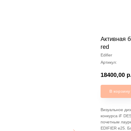
Активная б
red
Edifier
Артикул:
18400,00
р
В корзину
Визуальное диз
конкурса iF DE
почетным лаур
EDIFIER e25. Б