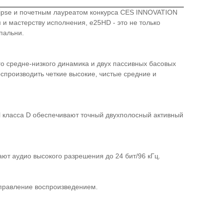
lipse и почетным лауреатом конкурса CES INNOVATION
 мастерству исполнения, e25HD - это не только
пальни.
го средне-низкого динамика и двух пассивных басовых
спроизводить четкие высокие, чистые средние и
l класса D обеспечивают точный двухполосный активный
ют аудио высокого разрешения до 24 бит/96 кГц.
управление воспроизведением.