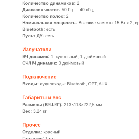
Количество динамиков:
2
Диапазон частот:
50 Гц — 40 кГц;
Количество полос:
2
Номинальная мощность:
Высокие частоты 15 Вт x 2, с
Bluetooth:
есть
Пульт ДУ:
есть
Излучатели
ВЧ динамик:
1, купольный, 1-дюймовый
СЧ/НЧ динамик:
3 дюймовый
Подключение
Входы:
аудиовходы: Bluetooth, OPT, AUX
Габариты и вес
Размеры (В×Ш×Г):
213×113×222,5 мм
Вес:
3,24 кг
Прочее
Отделка:
красный
Гарантия:
1 год