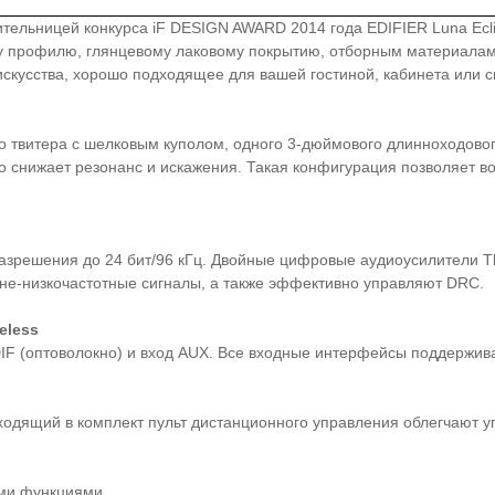
дительницей конкурса iF DESIGN AWARD 2014 года EDIFIER Luna Ec
 профилю, глянцевому лаковому покрытию, отборным материалам и
кусства, хорошо подходящее для вашей гостиной, кабинета или с
го твитера с шелковым куполом, одного 3-дюймового длинноходово
 снижает резонанс и искажения. Такая конфигурация позволяет во
азрешения до 24 бит/96 кГц. Двойные цифровые аудиоусилители T
дне-низкочастотные сигналы, а также эффективно управляют DRC.
eless
IF (оптоволокно) и вход AUX. Все входные интерфейсы поддержива
ходящий в комплект пульт дистанционного управления облегчают 
ми функциями.