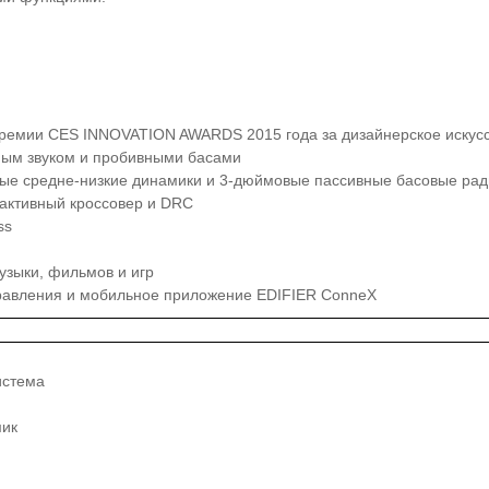
премии CES INNOVATION AWARDS 2015 года за дизайнерское искус
ным звуком и пробивными басами
ые средне-низкие динамики и 3-дюймовые пассивные басовые ра
активный кроссовер и DRC
ss
узыки, фильмов и игр
правления и мобильное приложение EDIFIER ConneX
истема
мик