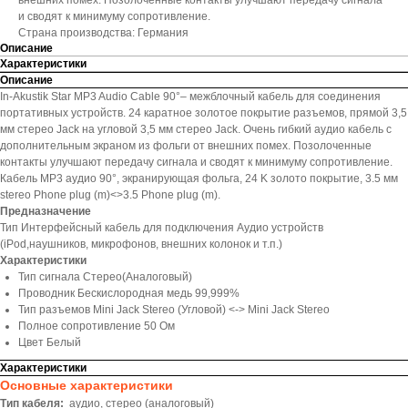
внешних помех. Позолоченные контакты улучшают передачу сигнала
и сводят к минимуму сопротивление.
Страна производства: Германия
Описание
Характеристики
Описание
In-Akustik Star MP3 Audio Cable 90°– межблочный кабель для соединения
портативных устройств. 24 каратное золотое покрытие разъемов, прямой 3,5
мм стерео Jack на угловой 3,5 мм стерео Jack. Очень гибкий аудио кабель с
дополнительным экраном из фольги от внешних помех. Позолоченные
контакты улучшают передачу сигнала и сводят к минимуму сопротивление.
Кабель MP3 аудио 90°, экранирующая фольга, 24 K золото покрытие, 3.5 мм
stereo Phone plug (m)<>3.5 Phone plug (m).
Предназначение
Тип Интерфейсный кабель для подключения Аудио уcтройств
(iPod,наушников, микрофонов, внешних колонок и т.п.)
Характеристики
Тип сигнала Стерео(Аналоговый)
Проводник Бескислородная медь 99,999%
Тип разъемов Mini Jack Stereo (Угловой) <-> Mini Jack Stereo
Полное сопротивление 50 Ом
Цвет Белый
Характеристики
Основные характеристики
Тип кабеля:
аудио, стерео (аналоговый)