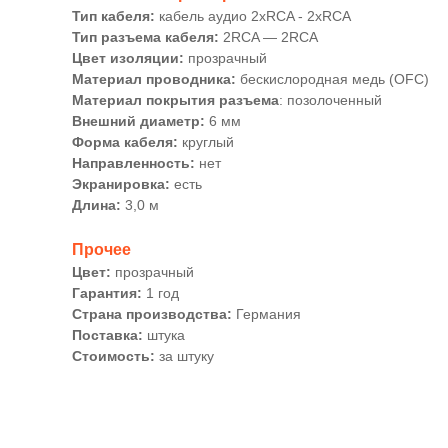
Тип кабеля:
кабель аудио 2xRCA - 2xRCA
Тип разъема кабеля:
2RCA — 2RCA
Цвет изоляции:
прозрачный
Материал проводника:
беcкислородная медь (OFC)
Материал покрытия разъема
: позолоченный
Внешний диаметр:
6 мм
Форма кабеля:
круглый
Направленность:
нет
Экранировка:
есть
Длина:
3,0 м
Прочее
Цвет:
прозрачный
Гарантия:
1 год
Страна производства:
Германия
Поставка:
штука
Стоимость:
за штуку