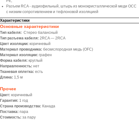
PE;
Разъем RCA - аудиофильный, штырь из монокристаллической меди OCC
с низким сопротивлением и тефлоновой изоляцией
Характеристики
Основные характеристики
Тип кабеля:
Стерео балансный
Тип разъема кабеля:
2RCA — 2RCA
Цвет изоляции:
коричневый
Материал проводника:
беcкислородная медь (OFC)
Материал изоляции:
графен
Форма кабеля:
круглый
Направленность:
нет
Тканевая оплетка:
есть
Длина:
1,5 м
Прочее
Цвет:
коричневый
Гарантия:
1 год
Страна производства:
Канада
Поставка:
пара
Стоимость:
за пару