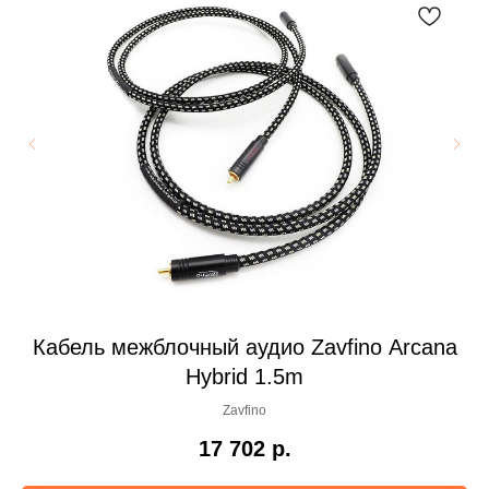
o
Кабель межблочный аудио Zavfino Arcana
К
Hybrid​ 1.5m
Zavfino
17 702
р.