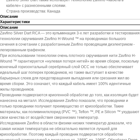
Zavfino Silver Dart также использует технологию Zavfino «кабель в
кабеле» с разнесенными слоями.
Страна производства: Канада
Описание
Характеристики
Описание
Zavfino Silver Dart RCA — это кульминация 3-х лет разработки и тестирования
технологии скручивания Zavfino H-Wound ™ на проводниках большого
сечения в сочетании с разработанным Zavfino проводящим диэлектриком -
легированным графеном.
При использовании технологии очень плотного скручивания нити Zavfino H-
Wound ™ гарантируется «нулевая потеря нитей» во время сборки, поскольку
конечный горизонтальный серебряный слой OCC не только обеспечивает
идеальный шаг поперек проводников, но также выступает в качестве
барьерных слоев для предотвращения выпадения или срезания жил во
время сборки. Это означает, что каждый кабель имеет 100% идентичные
жилы проводников.
Проводники подвергаются криогенной обработке до того, как изоляция будет
нанесена на металл. Исследования Zavfino показали, что проводники и
только проводники получают преимущество от криообработки. Такие
материалы, как поливинилхлорид (PVC ™), Teflon ™, PE и Silicon ™ ухудшают
свои качества от воздействия сверхнизких температур.
Исследования Zavfino в области физики низких температур доказали, что
самая низкая температура не обязательно является лучшей для
криообработки. Поэтому каждый проводник подвергается обработке