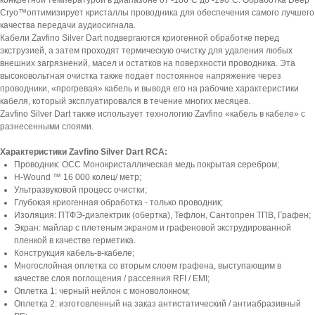
конкретной температурой в диапазоне от -186ºC до -196ºC. Обработка Deep
Cryo™оптимизирует кристаллы проводника для обеспечения самого лучшего
качества передачи аудиосигнала.
Кабели Zavfino Silver Dart подвергаются криогенной обработке перед
экструзией, а затем проходят термическую очистку для удаления любых
внешних загрязнений, масел и остатков на поверхности проводника. Эта
высоковольтная очистка также подает постоянное напряжение через
проводники, «прогревая» кабель и выводя его на рабочие характеристики
кабеля, который эксплуатировался в течение многих месяцев.
Zavfino Silver Dart также использует технологию Zavfino «кабель в кабеле» с
разнесенными слоями.
Характеристики Zavfino Silver Dart RCA:
Проводник: OCC Монокристаллическая медь покрытая серебром;
H-Wound ™ 16 000 колец/ метр;
Ультразвуковой процесс очистки;
Глубокая криогенная обработка - только проводник;
Изоляция: ПТФЭ-диэлектрик (обертка), Тефлон, Сантопрен ТПВ, Графен;
Экран: майлар с плетеным экраном и графеновой экструдированной
пленкой в качестве герметика.
Конструкция кабель-в-кабеле;
Многослойная оплетка со вторым слоем графена, выступающим в
качестве слоя поглощения / рассеяния RFI / EMI;
Оплетка 1: черный нейлон с моноволокном;
Оплетка 2: изготовленный на заказ антистатический / антиабразивный