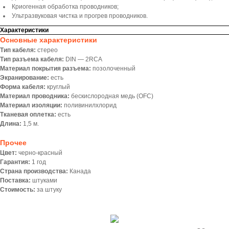
Криогенная обработка проводников;
Ультразвуковая чистка и прогрев проводников.
Характеристики
Основные характеристики
Тип кабеля:
стерео
Тип разъема кабеля:
DIN — 2RCA
Материал покрытия разъема:
позолоченный
Экранирование:
есть
Форма кабеля:
круглый
Материал проводника:
беcкислородная медь (OFC)
Материал изоляции:
поливинилхлорид
Тканевая оплетка:
есть
Длина:
1,5 м.
Прочее
Цвет:
черно-красный
Гарантия:
1 год
Страна производства:
Канада
Поставка:
штуками
Стоимость:
за штуку