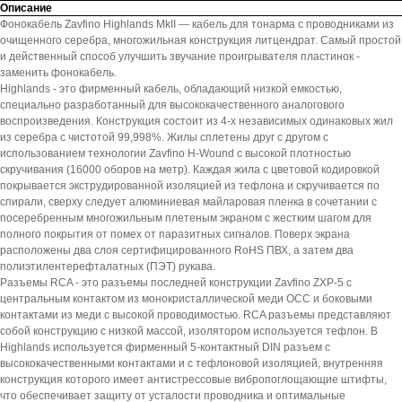
Описание
Фонокабель Zavfino Highlands MkII — кабель для тонарма с проводниками из
очищенного серебра, многожильная конструкция литцендрат. Самый простой
и действенный способ улучшить звучание проигрывателя пластинок -
заменить фонокабель.
Highlands - это фирменный кабель, обладающий низкой емкостью,
специально разработанный для высококачественного аналогового
воспроизведения. Конструкция состоит из 4-х независимых одинаковых жил
из серебра с чистотой 99,998%. Жилы сплетены друг с другом с
использованием технологии Zavfino H-Wound с высокой плотностью
скручивания (16000 оборов на метр). Каждая жила ​​с цветовой кодировкой
покрывается экструдированной изоляцией из тефлона и скручивается по
спирали, сверху следует алюминиевая майларовая пленка в сочетании с
посеребренным многожильным плетеным экраном с жестким шагом для
полного покрытия от помех от паразитных сигналов. Поверх экрана
расположены два слоя сертифицированного RoHS ПВХ, а затем два
полиэтилентерефталатных (ПЭТ) рукава.
Разъемы RCA - это разъемы последней конструкции Zavfino ZXP-5 с
центральным контактом из монокристаллической меди OCC и боковыми
контактами из меди с высокой проводимостью. RCA разъемы представляют
собой конструкцию с низкой массой, изолятором используется тефлон. В
Highlands используется фирменный 5-контактный DIN разъем с
высококачественными контактами и с тефлоновой изоляцией, внутренняя
конструкция которого имеет антистрессовые вибропоглощающие штифты,
что обеспечивает защиту от усталости проводника и оптимальные