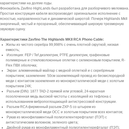
характеристики на долгие годы.
Фонокабель Zavfino HighLands был разработана для разборчивого меломана.
Простая конструкция кабеля воспроизводит оригинальное исполнение с
ясностью, направленностью и динамической широтой. Почерк Highlands MkII
энергичный, чистый и прозрачный, обеспечивающий широкую трехмерную
звуковую сцену.
Характеристики Zavfino The Highlands MKII RCA Phono Cable:
Жилы из чистого серебра 99,998% с очень плотной скруткой, низкая
емкость;
Изоляция: FEP / Tef диэлектрик, PTFE диэлектрик, графеновые
полимерные и стекловолоконные оплетки с силиконовым покрытием, R-
Flex ПВХ оболочка;
Экран: алюминиевый майлар с медной оплеткой и с серебряным
покрытием; заземление: 50см заземляющий провод из бескислородной
меди с контактом заземления из монокристаллической меди с золотым
покрытием 24К;
Разъем (DIN): 1877 TAD-2 прямой или угловой, 24-каратная
позолоченная медь высокой чистоты с изоляцией из тефлона с
использованием вибропоглощающей антистрессовой конструкции.
Разъем RCA фирменный разъем ZXP-5 со штырем из
монокристаллической меди OCC и золотым покрытием всех контактов;
Рукав из монофиламентный полиэтилентерефталат (ПЭТ) с
антистатическим волокном, зеленого цвета;
Двойной рукав из монофиламентный полиэтилентерефталат (ПЭТ);