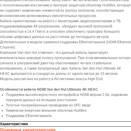
коэффициентом рассеивания. Шнур имеет металлические HDMI-коннекторы
с позолоченными контактами и прочную защитную оболочку Hulliflex, которая
не содержит химических элементов из группы галогенов, способствующих
возникновению всевозможных окислительных процессов.
Кабель ориентирован на работу с мониторами, видеопроекторами и ТВ,
поддерживающими 4K-разрешение, обладает высокой пропускной
способностью в 14,4 Гбит/с и способен обеспечить трансфер большого
объема цифровых данных на расстояние до пятнадцати метров.
Дополнительно в модели заявлена поддержка Ethernet-канала (HDMI Ethernet
Channel).
Компания Van den Hul отмечает, что данный кабель гарантирует
исключительно широкую полосу пропускания. При этом минимальные потери
сигнала и ультранизкий джиттер обеспечивают четкое стабильное
изображение, а также безупречный звук. Кабель Van den Hul Ultimate 4K
HEAC выпускается в стандартах длины от одного метра до 15 метров.
Модель рассчитана на работу в AV-системах класса High End.
Особенности кабеля HDMI Van den Hul Ultimate 4K HEAC
Поддержка высокоскоростного интерфейса HDMI версии 2.0b, надежная
передача данных на большие расстояния
Толстые посеребренные проводники из OFC-меди
Химически инертная внешняя оболочка Hulliflex
Поддержка Ethernet-канала
Характеристики
Основные характеристики