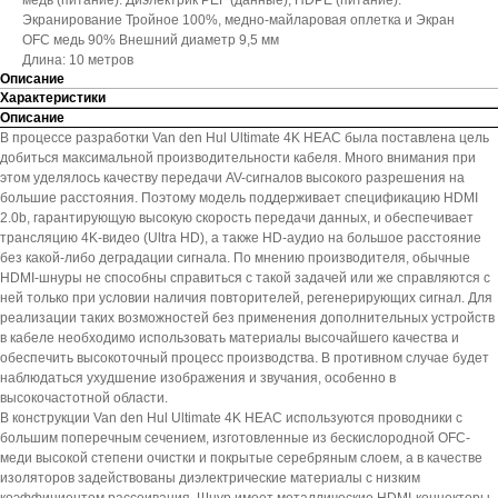
медь (питание). Диэлектрик PEF (данные), HDPE (питание).
Экранирование Тройное 100%, медно-майларовая оплетка и Экран
OFC медь 90% Внешний диаметр 9,5 мм
Длина: 10 метров
Описание
Характеристики
Описание
В процессе разработки Van den Hul Ultimate 4K HEAC была поставлена цель
добиться максимальной производительности кабеля. Много внимания при
этом уделялось качеству передачи AV-сигналов высокого разрешения на
большие расстояния. Поэтому модель поддерживает спецификацию HDMI
2.0b, гарантирующую высокую скорость передачи данных, и обеспечивает
трансляцию 4K-видео (Ultra HD), а также HD-аудио на большое расстояние
без какой-либо деградации сигнала. По мнению производителя, обычные
HDMI-шнуры не способны справиться с такой задачей или же справляются с
ней только при условии наличия повторителей, регенерирующих сигнал. Для
реализации таких возможностей без применения дополнительных устройств
в кабеле необходимо использовать материалы высочайшего качества и
обеспечить высокоточный процесс производства. В противном случае будет
наблюдаться ухудшение изображения и звучания, особенно в
высокочастотной области.
В конструкции Van den Hul Ultimate 4K HEAC используются проводники с
большим поперечным сечением, изготовленные из бескислородной OFC-
меди высокой степени очистки и покрытые серебряным слоем, а в качестве
изоляторов задействованы диэлектрические материалы с низким