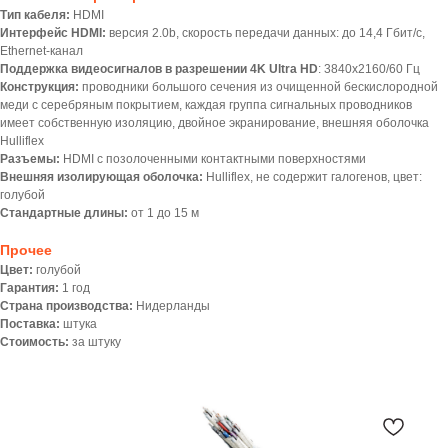
Тип кабеля:
HDMI
Интерфейс HDMI:
версия 2.0b, скорость передачи данных: до 14,4 Гбит/с,
Ethernet-канал
Поддержка видеосигналов в разрешении 4K Ultra HD
: 3840x2160/60 Гц
Конструкция:
проводники большого сечения из очищенной бескислородной
меди с серебряным покрытием, каждая группа сигнальных проводников
имеет собственную изоляцию, двойное экранирование, внешняя оболочка
Hulliflex
Разъемы:
HDMI с позолоченными контактными поверхностями
Внешняя изолирующая оболочка:
Hulliflex, не содержит галогенов, цвет:
голубой
Стандартные длины:
от 1 до 15 м
Прочее
Цвет:
голубой
Гарантия:
1 год
Страна производства:
Нидерланды
Поставка:
штука
Стоимость:
за штуку