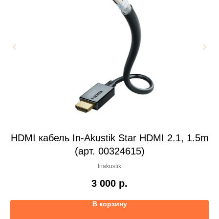
4K
HDMI кабель In-Akustik Star HDMI 2.1, 1.5m
H
(арт. 00324615)
Inakustik
3 000
р.
В корзину