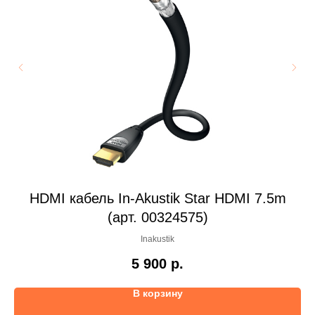
HDMI кабель In-Akustik Star HDMI 7.5m
К
(арт. 00324575)
Inakustik
5 900
р.
В корзину