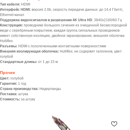
Тип кабеля:
HDMI
Интерфейс HDMI:
версия 2.0b, скорость передачи данных: до 14,4 Гбит/с,
Ethernet-канал
Поддержка видеосигналов в разрешении 4K Ultra HD
: 3840x2160/60 Гц
Конструкция:
проводники большого сечения из очищенной бескислородной
меди с серебряным покрытием, каждая группа сигнальных проводников
имеет собственную изоляцию, двойное экранирование, внешняя оболочка
Hulliflex
Разъемы:
HDMI с позолоченными контактными поверхностями
Внешняя изолирующая оболочка:
Hulliflex, не содержит галогенов, цвет:
голубой
Стандартные длины:
от 1 до 15 м
Прочее
Цвет:
голубой
Гарантия:
1 год
Страна производства:
Нидерланды
Поставка:
штука
Стоимость:
за штуку