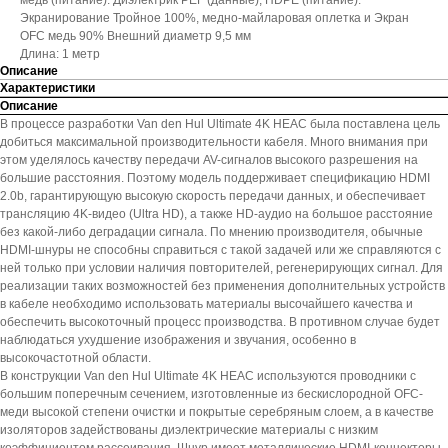
медь (питание). Диэлектрик PEF (данные), HDPE (питание).
Экранирование Тройное 100%, медно-майларовая оплетка и Экран
OFC медь 90% Внешний диаметр 9,5 мм
Длина: 1 метр
Описание
Характеристики
Описание
В процессе разработки Van den Hul Ultimate 4K HEAC была поставлена цель
добиться максимальной производительности кабеля. Много внимания при
этом уделялось качеству передачи AV-сигналов высокого разрешения на
большие расстояния. Поэтому модель поддерживает спецификацию HDMI
2.0b, гарантирующую высокую скорость передачи данных, и обеспечивает
трансляцию 4K-видео (Ultra HD), а также HD-аудио на большое расстояние
без какой-либо деградации сигнала. По мнению производителя, обычные
HDMI-шнуры не способны справиться с такой задачей или же справляются с
ней только при условии наличия повторителей, регенерирующих сигнал. Для
реализации таких возможностей без применения дополнительных устройств
в кабеле необходимо использовать материалы высочайшего качества и
обеспечить высокоточный процесс производства. В противном случае будет
наблюдаться ухудшение изображения и звучания, особенно в
высокочастотной области.
В конструкции Van den Hul Ultimate 4K HEAC используются проводники с
большим поперечным сечением, изготовленные из бескислородной OFC-
меди высокой степени очистки и покрытые серебряным слоем, а в качестве
изоляторов задействованы диэлектрические материалы с низким