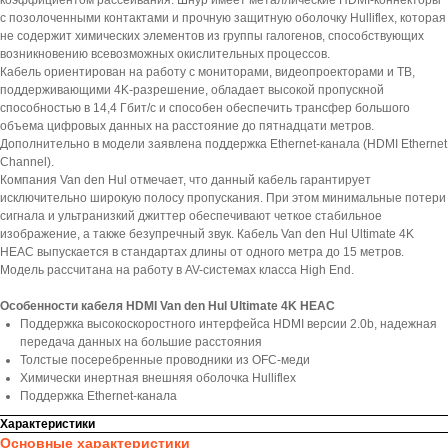
коэффициентом рассеивания. Шнур имеет металлические HDMI-коннекторы
с позолоченными контактами и прочную защитную оболочку Hulliflex, которая
не содержит химических элементов из группы галогенов, способствующих
возникновению всевозможных окислительных процессов.
Кабель ориентирован на работу с мониторами, видеопроекторами и ТВ,
поддерживающими 4K-разрешение, обладает высокой пропускной
способностью в 14,4 Гбит/с и способен обеспечить трансфер большого
объема цифровых данных на расстояние до пятнадцати метров.
Дополнительно в модели заявлена поддержка Ethernet-канала (HDMI Ethernet
Channel).
Компания Van den Hul отмечает, что данный кабель гарантирует
исключительно широкую полосу пропускания. При этом минимальные потери
сигнала и ультранизкий джиттер обеспечивают четкое стабильное
изображение, а также безупречный звук. Кабель Van den Hul Ultimate 4K
HEAC выпускается в стандартах длины от одного метра до 15 метров.
Модель рассчитана на работу в AV-системах класса High End.
Особенности кабеля HDMI Van den Hul Ultimate 4K HEAC
Поддержка высокоскоростного интерфейса HDMI версии 2.0b, надежная
передача данных на большие расстояния
Толстые посеребренные проводники из OFC-меди
Химически инертная внешняя оболочка Hulliflex
Поддержка Ethernet-канала
Характеристики
Основные характеристики