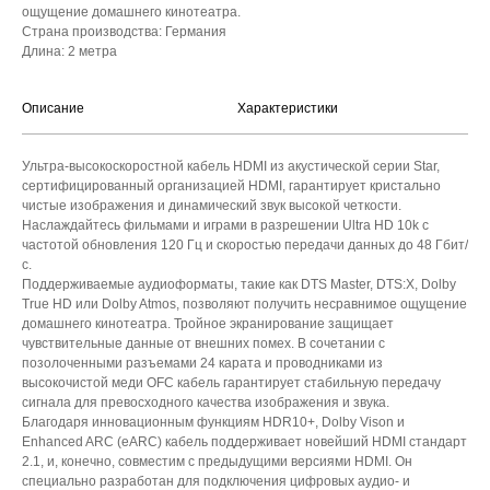
ощущение домашнего кинотеатра.
Страна производства: Германия
Длина: 2 метра
Описание
Характеристики
Ультра-высокоскоростной кабель HDMI из акустической серии Star,
сертифицированный организацией HDMI, гарантирует кристально
чистые изображения и динамический звук высокой четкости.
Наслаждайтесь фильмами и играми в разрешении Ultra HD 10k с
частотой обновления 120 Гц и скоростью передачи данных до 48 Гбит/
с.
Поддерживаемые аудиоформаты, такие как DTS Master, DTS:X, Dolby
True HD или Dolby Atmos, позволяют получить несравнимое ощущение
домашнего кинотеатра. Тройное экранирование защищает
чувствительные данные от внешних помех. В сочетании с
позолоченными разъемами 24 карата и проводниками из
высокочистой меди OFC кабель гарантирует стабильную передачу
сигнала для превосходного качества изображения и звука.
Благодаря инновационным функциям HDR10+, Dolby Vison и
Enhanced ARC (eARC) кабель поддерживает новейший HDMI стандарт
2.1, и, конечно, совместим с предыдущими версиями HDMI. Он
специально разработан для подключения цифровых аудио- и