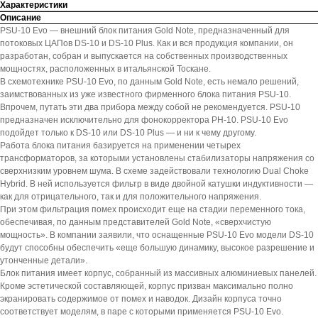
Характеристики
Описание
PSU-10 Evo — внешний блок питания Gold Note, предназначенный для
потоковых ЦАПов DS-10 и DS-10 Plus. Как и вся продукция компании, он
разработан, собран и выпускается на собственных производственных
мощностях, расположенных в итальянской Тоскане.
В схемотехнике PSU-10 Evo, по данным Gold Note, есть немало решений,
заимствованных из уже известного фирменного блока питания PSU-10.
Впрочем, путать эти два прибора между собой не рекомендуется. PSU-10
предназначен исключительно для фонокорректора PH-10. PSU-10 Evo
подойдет только к DS-10 или DS-10 Plus — и ни к чему другому.
Работа блока питания базируется на применении четырех
трансформаторов, за которыми установлены стабилизаторы напряжения со
сверхнизким уровнем шума. В схеме задействовали технологию Dual Choke
Hybrid. В ней используется фильтр в виде двойной катушки индуктивности —
как для отрицательного, так и для положительного напряжения.
При этом фильтрация помех происходит еще на стадии переменного тока,
обеспечивая, по данным представителей Gold Note, «сверхчистую
мощность». В компании заявили, что оснащенные PSU-10 Evo модели DS-10
будут способны обеспечить «еще большую динамику, высокое разрешение и
утонченные детали».
Блок питания имеет корпус, собранный из массивных алюминиевых панелей.
Кроме эстетической составляющей, корпус призван максимально полно
экранировать содержимое от помех и наводок. Дизайн корпуса точно
соответствует моделям, в паре с которыми применяется PSU-10 Evo.