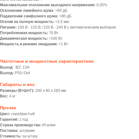
Максимальное отклонение выходного напряжения:
0,05%
Отклонение линейного шума
: >80 дБ
Подавление синфазного шума:
>80 дБ
Отклик на полную мощность:
<2,5 мкс
Питание:
100 В - 120 В / 220 В - 240 В с автоматическим выбором
Потребляемая мощность:
70 Вт
Динамическая мощность:
>100 Вт
Мощность в режиме ожидания:
<1 Вт
Частотные и мощностные характеристики
Выход
:
IEC 13A
Выход:
PSU-Out
Габариты и вес
Размеры (В×Ш×Г):
200 х 80 х 260 мм
Вес:
4 кг
Прочее
Цвет:
серебристый
Гарантия:
1 год
Страна производства:
Италия
Поставка:
штуками
Стоимость:
за штуку