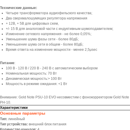
Технические данные:
Четыре трансформатора аудиофильского качества;
Два сверхмалошумящих регулятора напряжения
+ 12В, + 5В для цифровых схем,
+/- 15 В для аналоговой части с индуктивным шумоподавителем;
Изменение сетевого напряжения - не более 0,05%;
Уменьшение шума фазы сети - более 80дБ;
Уменьшение шума сети в общем - более 80дБ;
Время ответа на изменение мощности - менее 2,5μsec
Питание
:
100 В - 120 В / 220 В - 240 В с автоматическим выбором
Номинальная мощность: 70 Вт
Динамическая мощность:> 100 Вт
Мощность в режиме ожидания: <1 Вт
Внимание: Gold Note PSU-10 EVO несовместим с фонокорректором Gold Note
PH-10.
Характеристики
Основные параметры
Тип:
линейный
Тип устройства:
внешний блок питания
Количество каналов:
4